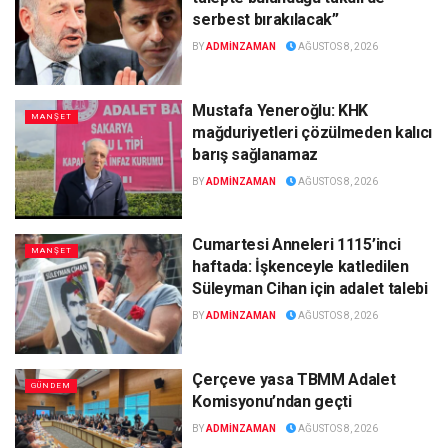
serbest bırakılacak”
BY
ADMINZAMAN
AĞUSTOS 8, 2026
Mustafa Yeneroğlu: KHK
MANŞET
mağduriyetleri çözülmeden kalıcı
barış sağlanamaz
BY
ADMINZAMAN
AĞUSTOS 8, 2026
Cumartesi Anneleri 1115’inci
MANŞET
haftada: İşkenceyle katledilen
Süleyman Cihan için adalet talebi
BY
ADMINZAMAN
AĞUSTOS 8, 2026
Çerçeve yasa TBMM Adalet
GÜNDEM
Komisyonu’ndan geçti
BY
ADMINZAMAN
AĞUSTOS 8, 2026