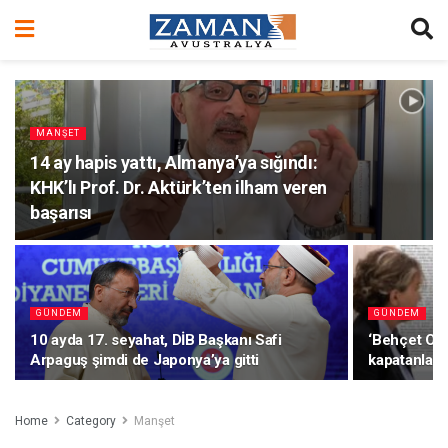
MANŞET
14 ay hapis yattı, Almanya’ya sığındı:
KHK’lı Prof. Dr. Aktürk’ten ilham veren
başarısı
GÜNDEM
GÜNDEM
10 ayda 17. seyahat, DİB Başkanı Safi
‘Behçet Okt
Arpaguş şimdi de Japonya’ya gitti
kapatanlar 
Home
Category
Manşet