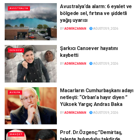
Avustralya’da alarm: 6 eyalet ve
AVUSTRALYA
bölgede sel, fırtına ve şiddetli
yağış uyarısı
BY
ADMINZAMAN
AĞUSTOS 9, 2026
Şarkıcı Cansever hayatını
GÜNDEM
kaybetti
BY
ADMINZAMAN
AĞUSTOS 9, 2026
Macarların Cumhurbaşkanı adayı
AVRUPA
netleşti: “Orban’a hayır diyen ”
Yüksek Yargıç Andras Baka
BY
ADMINZAMAN
AĞUSTOS 9, 2026
Prof. Dr.Özgenç:”Demirtaş,
MANŞET
talepte bulunduğu takdirde