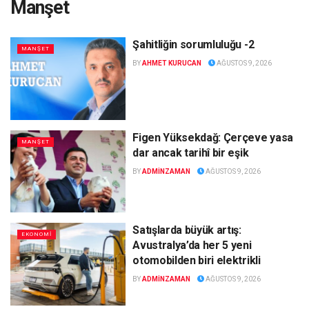
Manşet
Şahitliğin sorumluluğu -2
MANŞET
BY
AHMET KURUCAN
AĞUSTOS 9, 2026
Figen Yüksekdağ: Çerçeve yasa
MANŞET
dar ancak tarihî bir eşik
BY
ADMINZAMAN
AĞUSTOS 9, 2026
Satışlarda büyük artış:
EKONOMİ
Avustralya’da her 5 yeni
otomobilden biri elektrikli
BY
ADMINZAMAN
AĞUSTOS 9, 2026