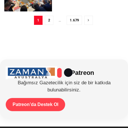
1
2
…
1.679
Patreon
Bağımsız Gazetecilik için siz de bir katkıda
bulunabilirsiniz.
Patreon’da Destek Ol