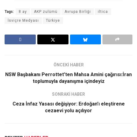
Tags:
8 ay
AKP zulümü
Avrupa Birliği
iltica
İsviçre Medyası
Türkiye
ÖNCEKİ HABER
NSW Başbakanı Perrottet’ten Mahsa Amini çağırısı:İran
toplumuyla dayanışma içindeyiz
SONRAKİ HABER
Ceza İnfaz Yasası değişiyor: Erdoğan’ı eleştirene
cezaevi yolu açılıyor