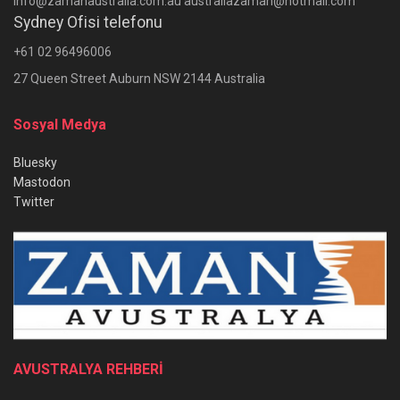
info@zamanaustralia.com.au australiazaman@hotmail.com
Sydney Ofisi telefonu
+61 02 96496006
27 Queen Street Auburn NSW 2144 Australia
Sosyal Medya
Bluesky
Mastodon
Twitter
AVUSTRALYA REHBERİ