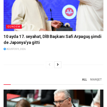
GÜNDEM
10 ayda 17. seyahat, DİB Başkanı Safi Arpaguş şimdi
de Japonya’ya gitti
AĞUSTOS 9, 2026
ALL
MANŞET