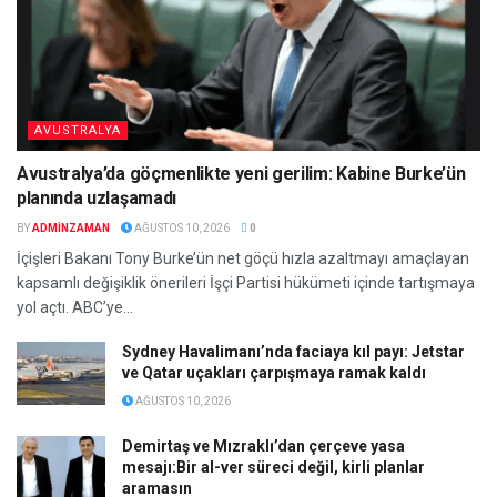
AVUSTRALYA
Avustralya’da göçmenlikte yeni gerilim: Kabine Burke’ün
planında uzlaşamadı
BY
ADMINZAMAN
AĞUSTOS 10, 2026
0
İçişleri Bakanı Tony Burke’ün net göçü hızla azaltmayı amaçlayan
kapsamlı değişiklik önerileri İşçi Partisi hükümeti içinde tartışmaya
yol açtı. ABC’ye...
Sydney Havalimanı’nda faciaya kıl payı: Jetstar
ve Qatar uçakları çarpışmaya ramak kaldı
AĞUSTOS 10, 2026
Demirtaş ve Mızraklı’dan çerçeve yasa
mesajı:Bir al-ver süreci değil, kirli planlar
aramasın