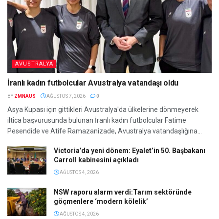
AVUSTRALYA
İranlı kadın futbolcular Avustralya vatandaşı oldu
BY
ZMNAUS
AĞUSTOS 7, 2026
0
Asya Kupası için gittikleri Avustralya'da ülkelerine dönmeyerek
iltica başvurusunda bulunan İranlı kadın futbolcular Fatime
Pesendide ve Atife Ramazanizade, Avustralya vatandaşlığına...
Victoria’da yeni dönem: Eyalet’in 50. Başbakanı
Carroll kabinesini açıkladı
AĞUSTOS 4, 2026
NSW raporu alarm verdi:Tarım sektöründe
göçmenlere ‘modern kölelik’
AĞUSTOS 4, 2026