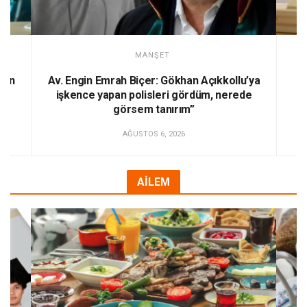
MANŞET
kan
Av. Engin Emrah Biçer: Gökhan Açıkkollu’ya
Sa
ma
işkence yapan polisleri gördüm, nerede
b
görsem tanırım”
AĞUSTOS 6, 2026
AİLEM