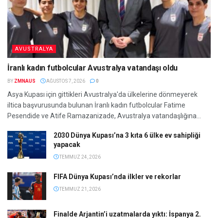
AVUSTRALYA
İranlı kadın futbolcular Avustralya vatandaşı oldu
BY
ZMNAUS
AĞUSTOS 7, 2026
0
Asya Kupası için gittikleri Avustralya'da ülkelerine dönmeyerek
iltica başvurusunda bulunan İranlı kadın futbolcular Fatime
Pesendide ve Atife Ramazanizade, Avustralya vatandaşlığına...
2030 Dünya Kupası’na 3 kıta 6 ülke ev sahipliği
yapacak
TEMMUZ 24, 2026
FIFA Dünya Kupası’nda ilkler ve rekorlar
TEMMUZ 21, 2026
Finalde Arjantin’i uzatmalarda yıktı: İspanya 2.