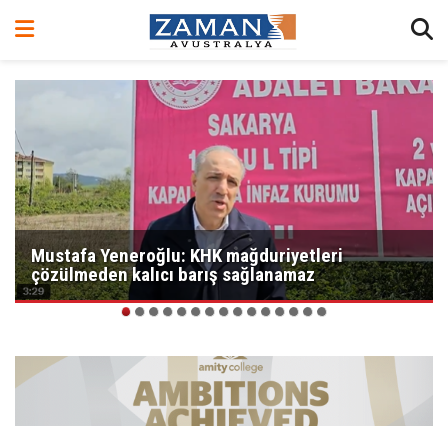
Mustafa Yeneroğlu: KHK mağduriyetleri
çözülmeden kalıcı barış sağlanamaz
1
2
3
4
5
6
7
8
9
10
11
12
13
14
15