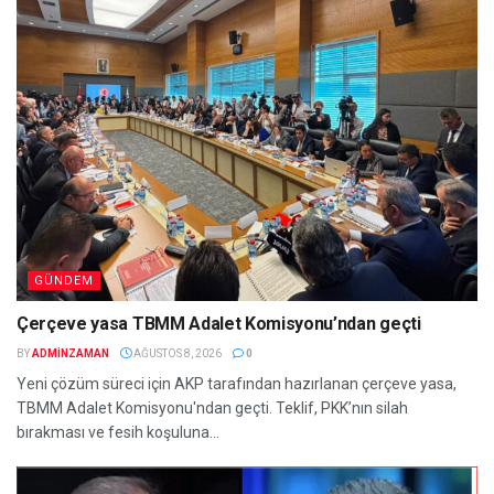
GÜNDEM
Çerçeve yasa TBMM Adalet Komisyonu’ndan geçti
BY
ADMINZAMAN
AĞUSTOS 8, 2026
0
Yeni çözüm süreci için AKP tarafından hazırlanan çerçeve yasa,
TBMM Adalet Komisyonu'ndan geçti. Teklif, PKK’nın silah
bırakması ve fesih koşuluna...