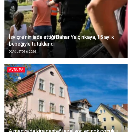
İsviçre’nin iade ettiği Bahar Yalçınkaya, 15 aylık
bebeğiyle tutuklandı
AĞUSTOS 6, 2026
AVRUPA
Almanya’da kira desteği azalıyor, en çok çocuklu