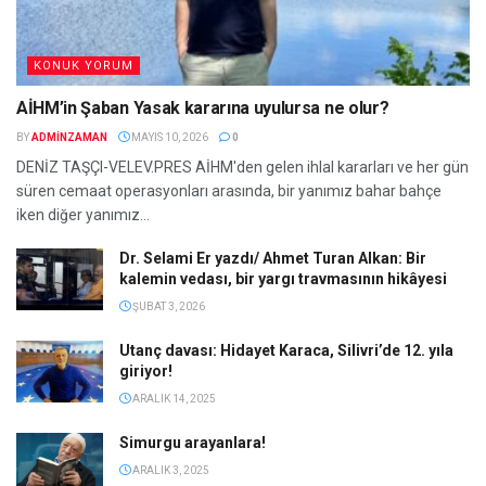
KONUK YORUM
AİHM’in Şaban Yasak kararına uyulursa ne olur?
BY
ADMINZAMAN
MAYIS 10, 2026
0
DENİZ TAŞÇI-VELEV.PRES AİHM'den gelen ihlal kararları ve her gün
süren cemaat operasyonları arasında, bir yanımız bahar bahçe
iken diğer yanımız...
Dr. Selami Er yazdı/ Ahmet Turan Alkan: Bir
kalemin vedası, bir yargı travmasının hikâyesi
ŞUBAT 3, 2026
Utanç davası: Hidayet Karaca, Silivri’de 12. yıla
giriyor!
ARALIK 14, 2025
Simurgu arayanlara!
ARALIK 3, 2025