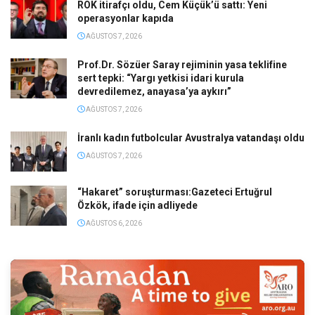
ROK itirafçı oldu, Cem Küçük’ü sattı: Yeni
operasyonlar kapıda
AĞUSTOS 7, 2026
Prof.Dr. Sözüer Saray rejiminin yasa teklifine
sert tepki: “Yargı yetkisi idari kurula
devredilemez, anayasa’ya aykırı”
AĞUSTOS 7, 2026
İranlı kadın futbolcular Avustralya vatandaşı oldu
AĞUSTOS 7, 2026
“Hakaret” soruşturması:Gazeteci Ertuğrul
Özkök, ifade için adliyede
AĞUSTOS 6, 2026