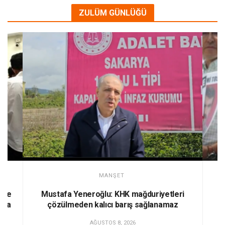
ZULÜM GÜNLÜĞÜ
MANŞET
 ve
Mustafa Yeneroğlu: KHK mağduriyetleri
taya
çözülmeden kalıcı barış sağlanamaz
İş
AĞUSTOS 8, 2026