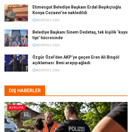
Etimesgut Belediye Başkanı Erdal Beşikçioğlu
Konya Cezaevi’ne nakledildi
AĞUSTOS 3, 2026
Belediye Başkanı Sinem Dedetaş, tek kişilik ‘kuyu
tipi’ hücresinde
AĞUSTOS 3, 2026
Özgür Özel’den AKP’ye geçen Eren Ali Bingöl
açıklaması: Beni arayıp ağladı
AĞUSTOS 3, 2026
DIŞ HABERLER
AVRUPA