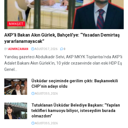
MANŞET
AKP’li Bakan Akın Gürlek, Bahçeli’ye: “Yasadan Demirtaş
yararlanamayacak”
BY
ADMINZAMAN
AĞUSTOS 7, 2026
0
Yandaş gazeteci Abdulkadir Selvi, AKP MKYK Toplantısı'nda AKP'li
Adalet Bakanı Akın Gürlek'in, 10 yıldır cezaevinde olan eski HDP Eş
Genel...
Üsküdar seçiminde gerilim çıktı: Başkanvekili
CHP’nin adayı oldu
AĞUSTOS 5, 2026
Tutuklanan Üsküdar Belediye Başkanı: ”Yapılan
teklifleri kamuoyu biliyor, isteseydim burada
olmazdım”
AĞUSTOS 5, 2026