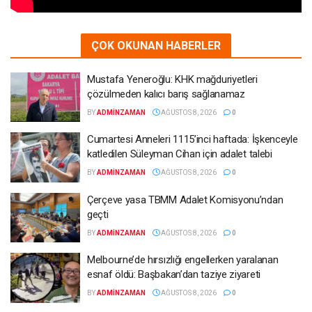
ÇOK OKUNAN HABERLER
Mustafa Yeneroğlu: KHK mağduriyetleri
çözülmeden kalıcı barış sağlanamaz
BY
ADMINZAMAN
AĞUSTOS 8, 2026
0
Cumartesi Anneleri 1115’inci haftada: İşkenceyle
katledilen Süleyman Cihan için adalet talebi
BY
ADMINZAMAN
AĞUSTOS 8, 2026
0
Çerçeve yasa TBMM Adalet Komisyonu’ndan
geçti
BY
ADMINZAMAN
AĞUSTOS 8, 2026
0
Melbourne’de hırsızlığı engellerken yaralanan
esnaf öldü: Başbakan’dan taziye ziyareti
BY
ADMINZAMAN
AĞUSTOS 8, 2026
0