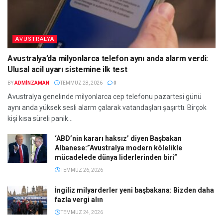
AVUSTRALYA
Avustralya’da milyonlarca telefon aynı anda alarm verdi:
Ulusal acil uyarı sistemine ilk test
BY
ADMINZAMAN
TEMMUZ 28, 2026
0
Avustralya genelinde milyonlarca cep telefonu pazartesi günü
aynı anda yüksek sesli alarm çalarak vatandaşları şaşırttı. Birçok
kişi kısa süreli panik...
‘ABD’nin kararı haksız’ diyen Başbakan
Albanese:”Avustralya modern kölelikle
mücadelede dünya liderlerinden biri”
TEMMUZ 26, 2026
İngiliz milyarderler yeni başbakana: Bizden daha
fazla vergi alın
TEMMUZ 24, 2026