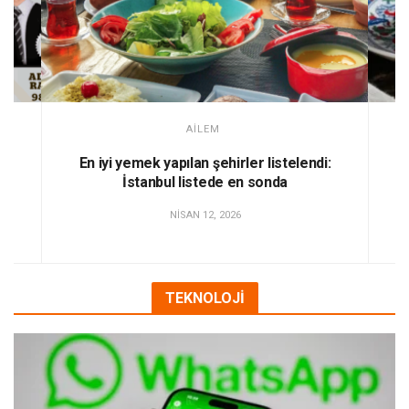
AİLEM
En iyi yemek yapılan şehirler listelendi:
Ka
 ve
İstanbul listede en sonda
NISAN 12, 2026
TEKNOLOJİ