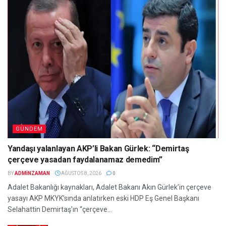
GÜNDEM
Yandaşı yalanlayan AKP’li Bakan Gürlek: “Demirtaş
çerçeve yasadan faydalanamaz demedim”
BY
ADMINZAMAN
AĞUSTOS 8, 2026
0
Adalet Bakanlığı kaynakları, Adalet Bakanı Akın Gürlek’in çerçeve
yasayı AKP MKYK’sında anlatırken eski HDP Eş Genel Başkanı
Selahattin Demirtaş’ın “çerçeve...