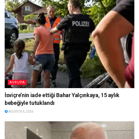
AVRUPA
İsviçre’nin iade ettiği Bahar Yalçınkaya, 15 aylık
bebeğiyle tutuklandı
AĞUSTOS 6, 2026