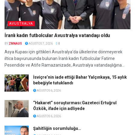
AVUSTRALYA
İranlı kadın futbolcular Avustralya vatandaşı oldu
BY
ZMNAUS
AĞUSTOS 7, 2026
0
Asya Kupası için gittikleri Avustralya'da ülkelerine dönmeyerek
iltica başvurusunda bulunan İranlı kadın futbolcular Fatime
Pesendide ve Atife Ramazanizade, Avustralya vatandaşlığına...
İsviçre’nin iade ettiği Bahar Yalçınkaya, 15 aylık
bebeğiyle tutuklandı
AĞUSTOS 6, 2026
“Hakaret” soruşturması:Gazeteci Ertuğrul
Özkök, ifade için adliyede
AĞUSTOS 6, 2026
Şahitliğin sorumluluğu…