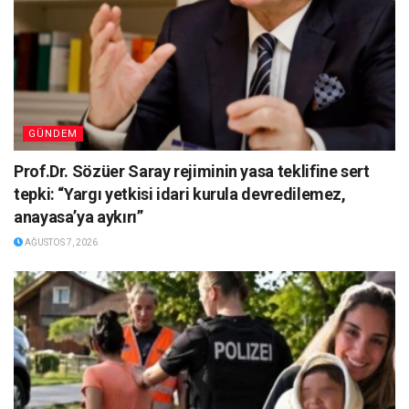
GÜNDEM
Prof.Dr. Sözüer Saray rejiminin yasa teklifine sert
tepki: “Yargı yetkisi idari kurula devredilemez,
anayasa’ya aykırı”
AĞUSTOS 7, 2026