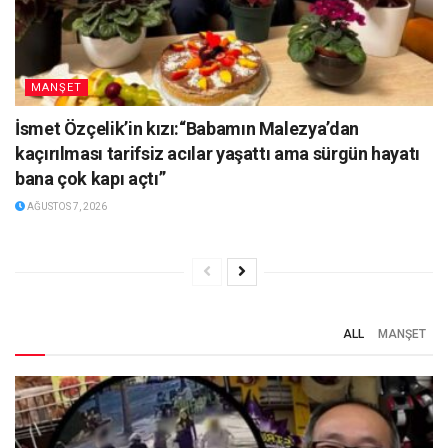
MANŞET
İsmet Özçelik’in kızı:“Babamın Malezya’dan
kaçırılması tarifsiz acılar yaşattı ama sürgün hayatı
bana çok kapı açtı”
AĞUSTOS 7, 2026
ALL
MANŞET