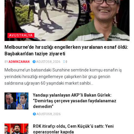
AVUSTRALYA
Melbourne’de hırsızlığı engellerken yaralanan esnaf öldü:
Başbakan’dan taziye ziyareti
BY
ADMINZAMAN
AĞUSTOS 8, 2026
0
Melbourne’un batısındaki Sunshine semtinde komşu esnafın iş
yerindeki hırsızlığı engellemeye çalışırken bir grup gencin
saldırısına uğrayan 60 yaşındaki market sahibi...
Yandaşı yalanlayan AKP’li Bakan Gürlek:
“Demirtaş çerçeve yasadan faydalanamaz
demedim”
AĞUSTOS 8, 2026
ROK itirafçı oldu, Cem Küçük’ü sattı: Yeni
operasyonlar kapıda