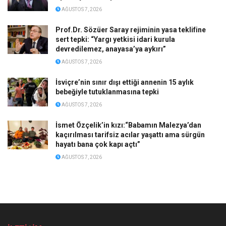
AĞUSTOS 7, 2026
Prof.Dr. Sözüer Saray rejiminin yasa teklifine
sert tepki: “Yargı yetkisi idari kurula
devredilemez, anayasa’ya aykırı”
AĞUSTOS 7, 2026
İsviçre’nin sınır dışı ettiği annenin 15 aylık
bebeğiyle tutuklanmasına tepki
AĞUSTOS 7, 2026
İsmet Özçelik’in kızı:“Babamın Malezya’dan
kaçırılması tarifsiz acılar yaşattı ama sürgün
hayatı bana çok kapı açtı”
AĞUSTOS 7, 2026