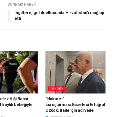
SONRAKİ HABER
İngiltere, gol düellosunda Hırvatistan’ı mağlup
etti
GÜNDEM
iade ettiği Bahar
“Hakaret”
15 aylık bebeğiyle
soruşturması:Gazeteci Ertuğrul
Özkök, ifade için adliyede