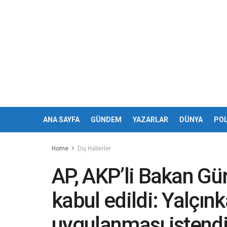
ANA SAYFA
GÜNDEM
YAZARLAR
DÜNYA
POL
Home
Dış Haberler
AP, AKP’li Bakan Gür
kabul edildi: Yalçın
uygulanması istend