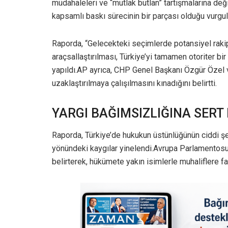
müdahaleleri ve “mutlak butlan” tartışmalarına de
kapsamlı baskı sürecinin bir parçası olduğu vurgul
Raporda, “Gelecekteki seçimlerde potansiyel rakip
araçsallaştırılması, Türkiye’yi tamamen otoriter b
yapıldı.AP ayrıca, CHP Genel Başkanı Özgür Özel 
uzaklaştırılmaya çalışılmasını kınadığını belirtti.
YARGI BAĞIMSIZLIĞINA SERT 
Raporda, Türkiye’de hukukun üstünlüğünün ciddi şe
yönündeki kaygılar yinelendi.Avrupa Parlamentosu,
belirterek, hükümete yakın isimlerle muhaliflere fa