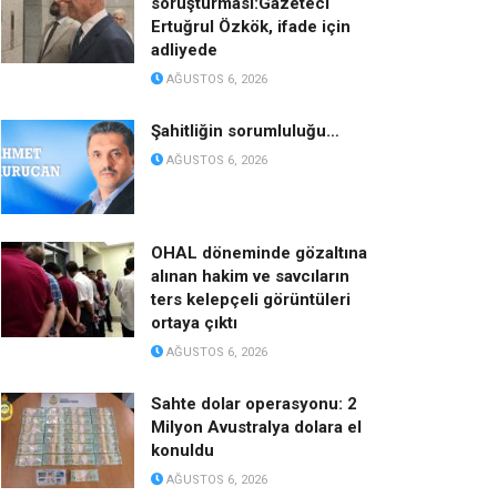
soruşturması:Gazeteci
Ertuğrul Özkök, ifade için
adliyede
AĞUSTOS 6, 2026
Şahitliğin sorumluluğu…
AĞUSTOS 6, 2026
OHAL döneminde gözaltına
alınan hakim ve savcıların
ters kelepçeli görüntüleri
ortaya çıktı
AĞUSTOS 6, 2026
Sahte dolar operasyonu: 2
Milyon Avustralya dolara el
konuldu
AĞUSTOS 6, 2026