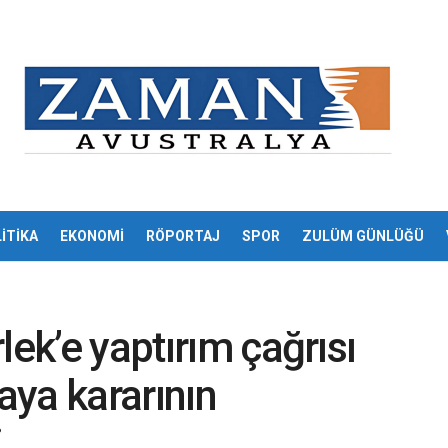
İTİKA
EKONOMİ
RÖPORTAJ
SPOR
ZULÜM GÜNLÜĞÜ
lek’e yaptırım çağrısı
kaya kararının
i