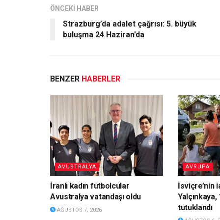
ÖNCEKİ HABER
Strazburg’da adalet çağrısı: 5. büyük
buluşma 24 Haziran’da
BENZER
HABERLER
AVUSTRALYA
AVRUPA
İranlı kadın futbolcular
İsviçre’nin 
Avustralya vatandaşı oldu
Yalçınkaya, 
tutuklandı
AĞUSTOS 7, 2026