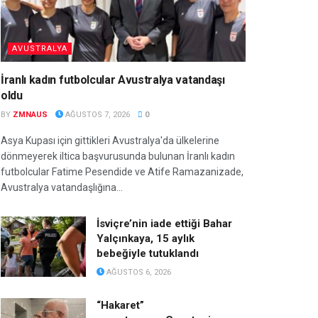
AVUSTRALYA
İranlı kadın futbolcular Avustralya vatandaşı
oldu
BY
ZMNAUS
AĞUSTOS 7, 2026
0
Asya Kupası için gittikleri Avustralya'da ülkelerine
dönmeyerek iltica başvurusunda bulunan İranlı kadın
futbolcular Fatime Pesendide ve Atife Ramazanizade,
Avustralya vatandaşlığına...
İsviçre’nin iade ettiği Bahar
Yalçınkaya, 15 aylık
bebeğiyle tutuklandı
AĞUSTOS 6, 2026
“Hakaret”