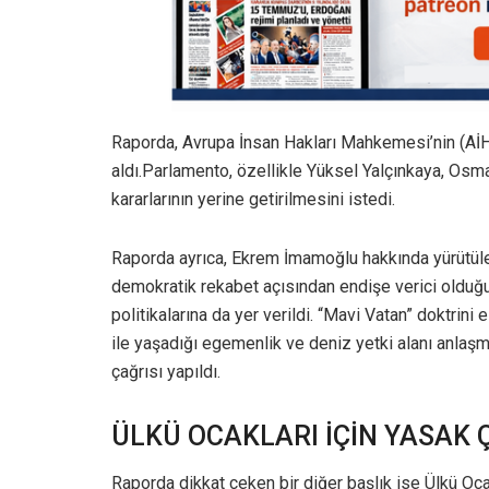
Raporda, Avrupa İnsan Hakları Mahkemesi’nin (AİHM
aldı.Parlamento, özellikle Yüksel Yalçınkaya, Os
kararlarının yerine getirilmesini istedi.
Raporda ayrıca, Ekrem İmamoğlu hakkında yürütülen 
demokratik rekabet açısından endişe verici olduğ
politikalarına da yer verildi. “Mavi Vatan” doktrini 
ile yaşadığı egemenlik ve deniz yetki alanı anlaş
çağrısı yapıldı.
ÜLKÜ OCAKLARI İÇİN YASAK 
Raporda dikkat çeken bir diğer başlık ise Ülkü Oc