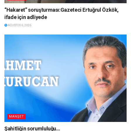
“Hakaret” soruşturması:Gazeteci Ertuğrul Özkök,
ifade için adliyede
AĞUSTOS 6, 2026
MANŞET
Şahitliğin sorumluluğu…