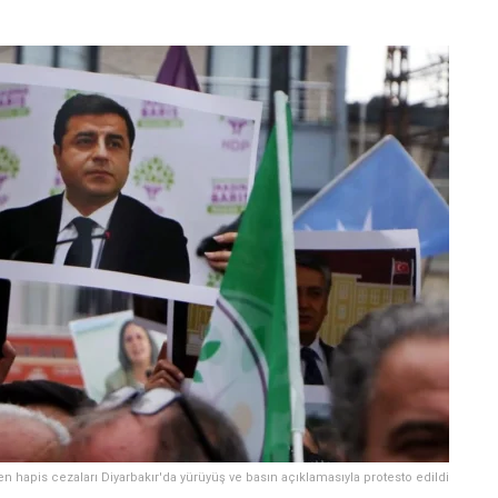
n hapis cezaları Diyarbakır'da yürüyüş ve basın açıklamasıyla protesto edildi