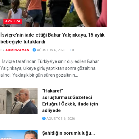
AVRUPA
İsviçre’nin iade ettiği Bahar Yalçınkaya, 15 aylık
bebeğiyle tutuklandı
BY
ADMINZAMAN
AĞUSTOS 6, 2026
0
İsviçre tarafından Türkiye’ye sınır dışı edilen Bahar
Yalçınkaya, ülkeye giriş yaptıktan sonra gözaltına
alındı. Yaklaşık bir gün süren gözaltının...
“Hakaret”
soruşturması:Gazeteci
Ertuğrul Özkök, ifade için
adliyede
AĞUSTOS 6, 2026
Şahitliğin sorumluluğu…