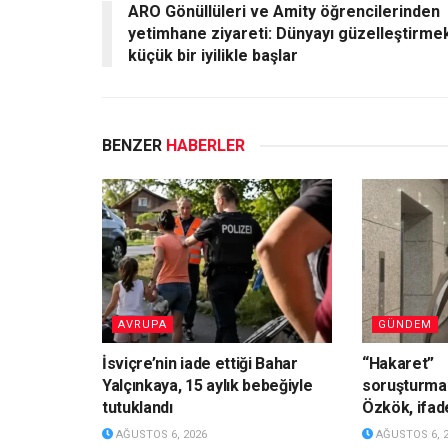
ARO Gönüllüleri ve Amity öğrencilerinden
yetimhane ziyareti: Dünyayı güzelleştirme
küçük bir iyilikle başlar
BENZER
HABERLER
AVRUPA
GÜNDEM
İsviçre’nin iade ettiği Bahar
“Hakaret”
Yalçınkaya, 15 aylık bebeğiyle
soruşturmas
tutuklandı
Özkök, ifade
AĞUSTOS 6, 2026
AĞUSTOS 6, 