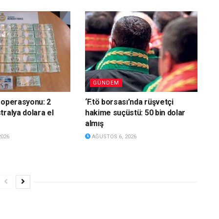
GÜNDEM
 operasyonu: 2
‘F.tö borsası’nda rüşvetçi
tralya dolara el
hakime suçüstü: 50 bin dolar
almış
2026
AĞUSTOS 6, 2026