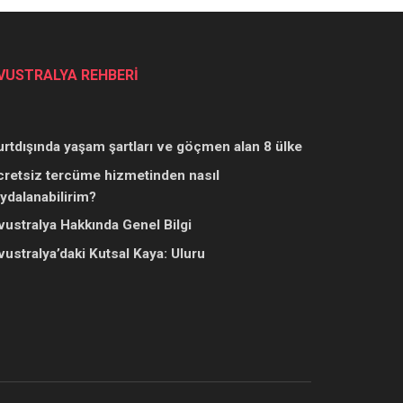
VUSTRALYA REHBERİ
urtdışında yaşam şartları ve göçmen alan 8 ülke
cretsiz tercüme hizmetinden nasıl
aydalanabilirim?
vustralya Hakkında Genel Bilgi
vustralya’daki Kutsal Kaya: Uluru