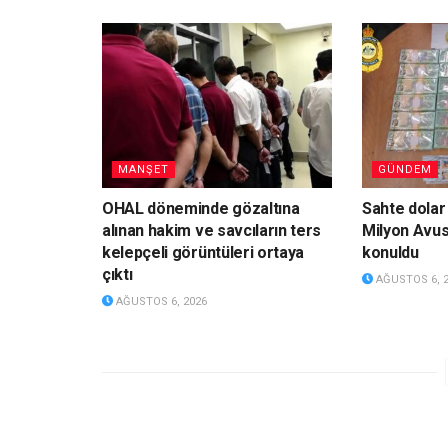
MANŞET
GÜNDEM
OHAL döneminde gözaltına
Sahte dolar
alınan hakim ve savcıların ters
Milyon Avus
kelepçeli görüntüleri ortaya
konuldu
çıktı
AĞUSTOS 6, 
AĞUSTOS 6, 2026