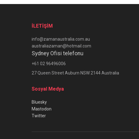
İLETİŞİM
info@zamanaustralia.com.au
australiazaman@hotmail.com
Sydney Ofisi telefonu
+61 02 96496006
27 Queen Street Auburn NSW 2144 Australia
Sosyal Medya
Bluesky
Mastodon
Twitter