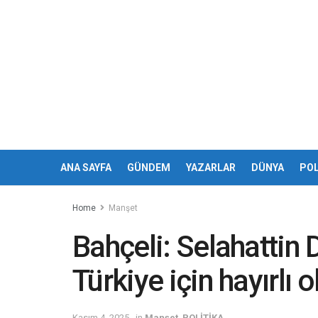
ANA SAYFA
GÜNDEM
YAZARLAR
DÜNYA
POL
Home
Manşet
Bahçeli: Selahattin D
Türkiye için hayırlı o
Kasım 4, 2025
in
Manşet
,
POLİTİKA