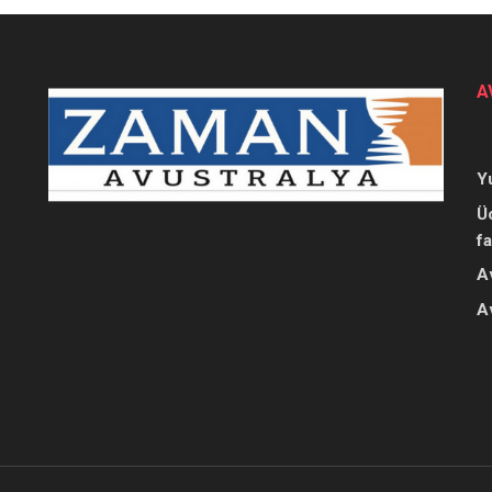
A
Y
Ü
f
A
A