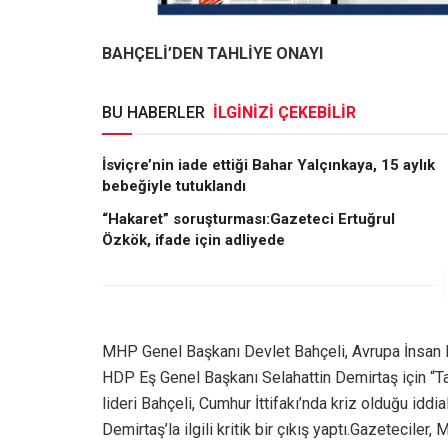
BAHÇELİ’DEN TAHLİYE ONAYI
BU HABERLER
İLGİNİZİ ÇEKEBİLİR
İsviçre’nin iade ettiği Bahar Yalçınkaya, 15 aylık
bebeğiyle tutuklandı
“Hakaret” soruşturması:Gazeteci Ertuğrul
Özkök, ifade için adliyede
MHP Genel Başkanı Devlet Bahçeli, Avrupa İnsan Ha
HDP Eş Genel Başkanı Selahattin Demirtaş için “Tah
lideri Bahçeli, Cumhur İttifakı’nda kriz olduğu iddia
Demirtaş’la ilgili kritik bir çıkış yaptı.Gazetecile