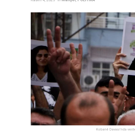
Kobanê Davası'nda verile