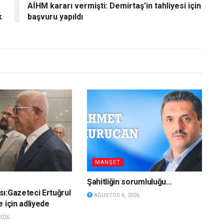
AİHM kararı vermişti: Demirtaş’in tahliyesi için
k
başvuru yapıldı
MANŞET
Şahitliğin sorumluluğu…
ı:Gazeteci Ertuğrul
AĞUSTOS 6, 2026
 için adliyede
2026