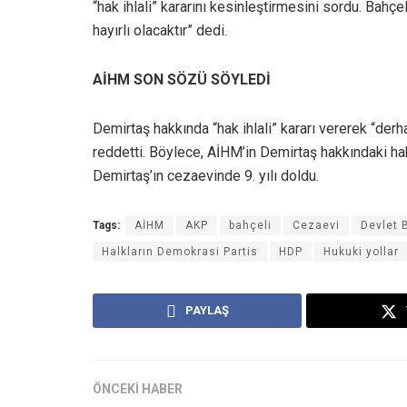
“hak ihlali” kararını kesinleştirmesini sordu. Bahçel
hayırlı olacaktır” dedi.
AİHM SON SÖZÜ SÖYLEDİ
Demirtaş hakkında “hak ihlali” kararı vererek “derh
reddetti. Böylece, AİHM’in Demirtaş hakkındaki hak
Demirtaş’ın cezaevinde 9. yılı doldu.
Tags:
AİHM
AKP
bahçeli
Cezaevi
Devlet 
Halkların Demokrasi Partis
HDP
Hukuki yollar
PAYLAŞ
ÖNCEKİ HABER