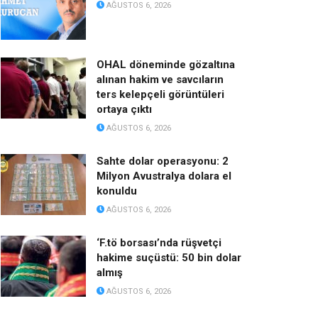
AĞUSTOS 6, 2026
OHAL döneminde gözaltına
alınan hakim ve savcıların
ters kelepçeli görüntüleri
ortaya çıktı
AĞUSTOS 6, 2026
Sahte dolar operasyonu: 2
Milyon Avustralya dolara el
konuldu
AĞUSTOS 6, 2026
‘F.tö borsası’nda rüşvetçi
hakime suçüstü: 50 bin dolar
almış
AĞUSTOS 6, 2026