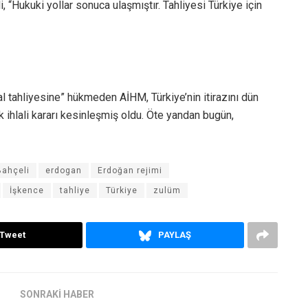
i, “Hukuki yollar sonuca ulaşmıştır. Tahliyesi Türkiye için
al tahliyesine” hükmeden AİHM, Türkiye’nin itirazını dün
 ihlali kararı kesinleşmiş oldu. Öte yandan bugün,
Bahçeli
erdogan
Erdoğan rejimi
İşkence
tahliye
Türkiye
zulüm
Tweet
PAYLAŞ
SONRAKİ HABER