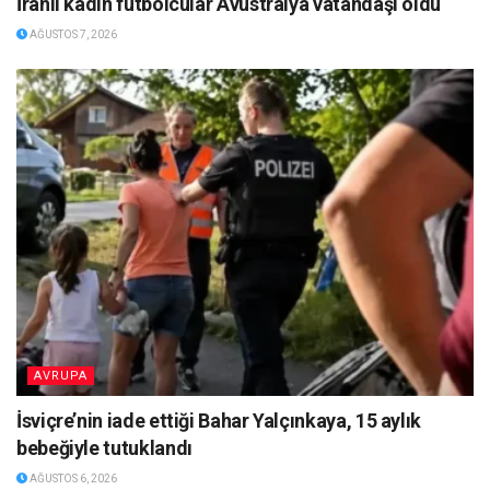
İranlı kadın futbolcular Avustralya vatandaşı oldu
AĞUSTOS 7, 2026
AVRUPA
İsviçre’nin iade ettiği Bahar Yalçınkaya, 15 aylık
bebeğiyle tutuklandı
AĞUSTOS 6, 2026