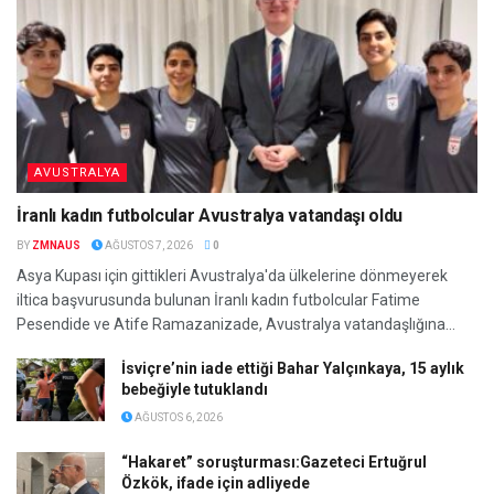
AVUSTRALYA
İranlı kadın futbolcular Avustralya vatandaşı oldu
BY
ZMNAUS
AĞUSTOS 7, 2026
0
Asya Kupası için gittikleri Avustralya'da ülkelerine dönmeyerek
iltica başvurusunda bulunan İranlı kadın futbolcular Fatime
Pesendide ve Atife Ramazanizade, Avustralya vatandaşlığına...
İsviçre’nin iade ettiği Bahar Yalçınkaya, 15 aylık
bebeğiyle tutuklandı
AĞUSTOS 6, 2026
“Hakaret” soruşturması:Gazeteci Ertuğrul
Özkök, ifade için adliyede