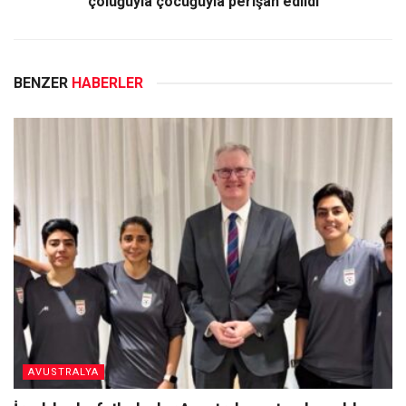
çoluğuyla çocuğuyla perişan edildi
BENZER
HABERLER
AVUSTRALYA