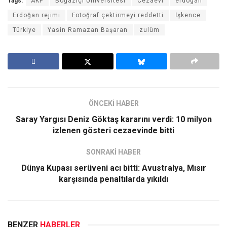
Tags:
AKP
Boğaziçi Üniversitesi
Cezaevi
erdogan
Erdoğan rejimi
Fotoğraf çektirmeyi reddetti
İşkence
Türkiye
Yasin Ramazan Başaran
zulüm
ÖNCEKİ HABER
Saray Yargısı Deniz Göktaş kararını verdi: 10 milyon
izlenen gösteri cezaevinde bitti
SONRAKİ HABER
Dünya Kupası serüveni acı bitti: Avustralya, Mısır
karşısında penaltılarda yıkıldı
BENZER
HABERLER