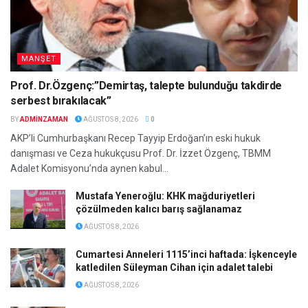
MANŞET
Prof. Dr.Özgenç:”Demirtaş, talepte bulunduğu takdirde
serbest bırakılacak”
BY
ADMINZAMAN
AĞUSTOS 8, 2026
0
AKP’li Cumhurbaşkanı Recep Tayyip Erdoğan’ın eski hukuk
danışması ve Ceza hukukçusu Prof. Dr. İzzet Özgenç, TBMM
Adalet Komisyonu’nda aynen kabul...
Mustafa Yeneroğlu: KHK mağduriyetleri
çözülmeden kalıcı barış sağlanamaz
AĞUSTOS 8, 2026
Cumartesi Anneleri 1115’inci haftada: İşkenceyle
katledilen Süleyman Cihan için adalet talebi
AĞUSTOS 8, 2026