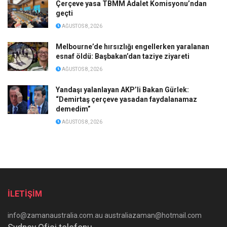
Çerçeve yasa TBMM Adalet Komisyonu’ndan
geçti
AĞUSTOS 8, 2026
Melbourne’de hırsızlığı engellerken yaralanan
esnaf öldü: Başbakan’dan taziye ziyareti
AĞUSTOS 8, 2026
Yandaşı yalanlayan AKP’li Bakan Gürlek:
“Demirtaş çerçeve yasadan faydalanamaz
demedim”
AĞUSTOS 8, 2026
İLETİŞİM
info@zamanaustralia.com.au australiazaman@hotmail.com