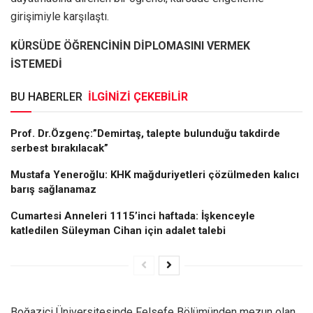
girişimiyle karşılaştı.
KÜRSÜDE ÖĞRENCİNİN DİPLOMASINI VERMEK
İSTEMEDİ
BU HABERLER
İLGİNİZİ ÇEKEBİLİR
Prof. Dr.Özgenç:”Demirtaş, talepte bulunduğu takdirde
serbest bırakılacak”
Mustafa Yeneroğlu: KHK mağduriyetleri çözülmeden kalıcı
barış sağlanamaz
Cumartesi Anneleri 1115’inci haftada: İşkenceyle
katledilen Süleyman Cihan için adalet talebi
Boğaziçi Üniversitesinde Felsefe Bölümünden mezun olan