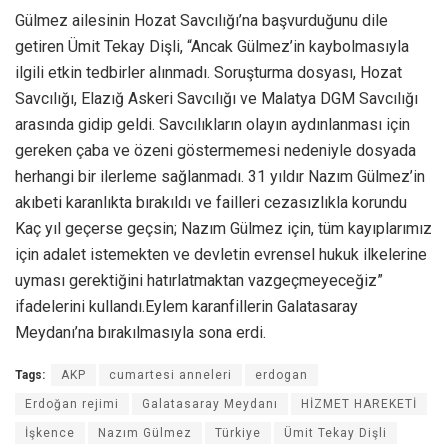
Gülmez ailesinin Hozat Savcılığı’na başvurduğunu dile
getiren Ümit Tekay Dişli, “Ancak Gülmez’in kaybolmasıyla
ilgili etkin tedbirler alınmadı. Soruşturma dosyası, Hozat
Savcılığı, Elazığ Askeri Savcılığı ve Malatya DGM Savcılığı
arasında gidip geldi. Savcılıkların olayın aydınlanması için
gereken çaba ve özeni göstermemesi nedeniyle dosyada
herhangi bir ilerleme sağlanmadı. 31 yıldır Nazım Gülmez’in
akıbeti karanlıkta bırakıldı ve failleri cezasızlıkla korundu
Kaç yıl geçerse geçsin; Nazım Gülmez için, tüm kayıplarımız
için adalet istemekten ve devletin evrensel hukuk ilkelerine
uyması gerektiğini hatırlatmaktan vazgeçmeyeceğiz”
ifadelerini kullandı.Eylem karanfillerin Galatasaray
Meydanı’na bırakılmasıyla sona erdi.
Tags:
AKP
cumartesi anneleri
erdogan
Erdoğan rejimi
Galatasaray Meydanı
HİZMET HAREKETİ
İşkence
Nazım Gülmez
Türkiye
Ümit Tekay Dişli