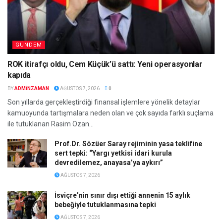
GÜNDEM
ROK itirafçı oldu, Cem Küçük’ü sattı: Yeni operasyonlar
kapıda
BY
ADMINZAMAN
AĞUSTOS 7, 2026
0
Son yıllarda gerçekleştirdiği finansal işlemlere yönelik detaylar
kamuoyunda tartışmalara neden olan ve çok sayıda farklı suçlama
ile tutuklanan Rasim Ozan...
Prof.Dr. Sözüer Saray rejiminin yasa teklifine
sert tepki: “Yargı yetkisi idari kurula
devredilemez, anayasa’ya aykırı”
AĞUSTOS 7, 2026
İsviçre’nin sınır dışı ettiği annenin 15 aylık
bebeğiyle tutuklanmasına tepki
AĞUSTOS 7, 2026