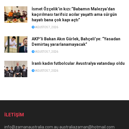
İsmet Özçelik’in kızı:“Babamın Malezya’dan
kaçırılması tarifsiz acılar yaşattı ama sürgün
hayatı bana çok kapı açtı”
AĞUSTOS 7, 2026
AKP’li Bakan Akın Gürlek, Bahçeli’ye: “Yasadan
Demirtaş yararlanamayacak”
AĞUSTOS 7, 2026
İranlı kadın futbolcular Avustralya vatandaşı oldu
AĞUSTOS 7, 2026
İLETİŞİM
info@zamanaustralia.com.au australiazaman@hotmail.com