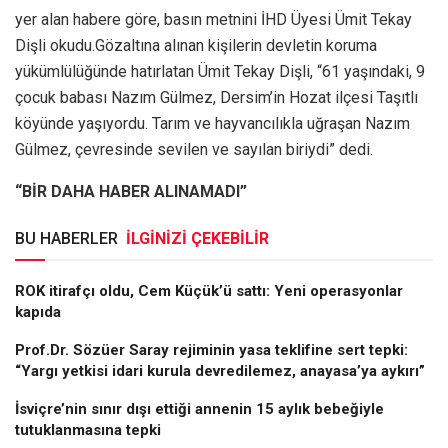
yer alan habere göre, basın metnini İHD Üyesi Ümit Tekay
Dişli okudu.Gözaltına alınan kişilerin devletin koruma
yükümlülüğünde hatırlatan Ümit Tekay Dişli, “61 yaşındaki, 9
çocuk babası Nazım Gülmez, Dersim’in Hozat ilçesi Taşıtlı
köyünde yaşıyordu. Tarım ve hayvancılıkla uğraşan Nazım
Gülmez, çevresinde sevilen ve sayılan biriydi” dedi.
“BİR DAHA HABER ALINAMADI”
BU HABERLER
İLGİNİZİ ÇEKEBİLİR
ROK itirafçı oldu, Cem Küçük’ü sattı: Yeni operasyonlar
kapıda
Prof.Dr. Sözüer Saray rejiminin yasa teklifine sert tepki:
“Yargı yetkisi idari kurula devredilemez, anayasa’ya aykırı”
İsviçre’nin sınır dışı ettiği annenin 15 aylık bebeğiyle
tutuklanmasına tepki