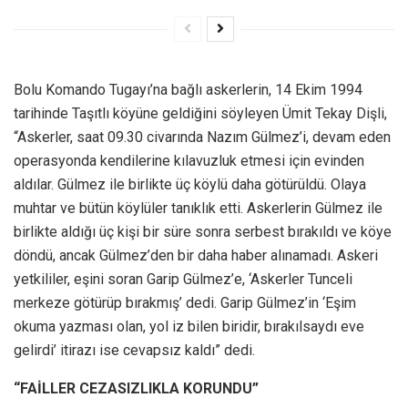
Bolu Komando Tugayı’na bağlı askerlerin, 14 Ekim 1994
tarihinde Taşıtlı köyüne geldiğini söyleyen Ümit Tekay Dişli,
“Askerler, saat 09.30 civarında Nazım Gülmez’i, devam eden
operasyonda kendilerine kılavuzluk etmesi için evinden
aldılar. Gülmez ile birlikte üç köylü daha götürüldü. Olaya
muhtar ve bütün köylüler tanıklık etti. Askerlerin Gülmez ile
birlikte aldığı üç kişi bir süre sonra serbest bırakıldı ve köye
döndü, ancak Gülmez’den bir daha haber alınamadı. Askeri
yetkililer, eşini soran Garip Gülmez’e, ‘Askerler Tunceli
merkeze götürüp bırakmış’ dedi. Garip Gülmez’in ‘Eşim
okuma yazması olan, yol iz bilen biridir, bırakılsaydı eve
gelirdi’ itirazı ise cevapsız kaldı” dedi.
“FAİLLER CEZASIZLIKLA KORUNDU”