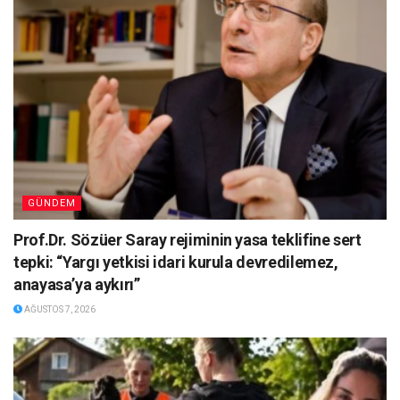
GÜNDEM
Prof.Dr. Sözüer Saray rejiminin yasa teklifine sert
tepki: “Yargı yetkisi idari kurula devredilemez,
anayasa’ya aykırı”
AĞUSTOS 7, 2026