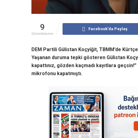
9
Facebook'da Paylaş
Görüntüleme
DEM Partili Gülistan Koçyiğit, TBMM’de Kürtç
Yaşanan duruma tepki gösteren Gülistan Koçyiğ
kapattınız, gözden kaçmadı kayıtlara geçsin!
mikrofonu kapatmıştı.