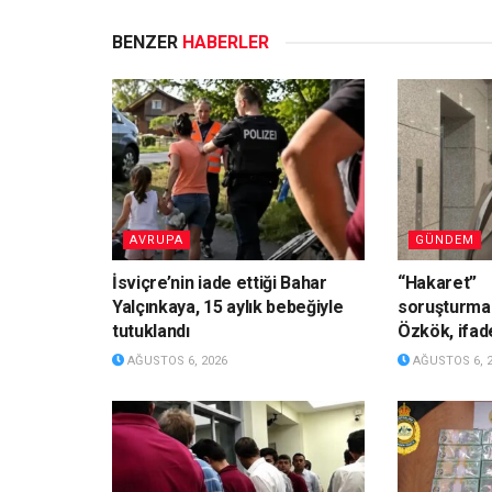
BENZER
HABERLER
AVRUPA
GÜNDEM
İsviçre’nin iade ettiği Bahar
“Hakaret”
Yalçınkaya, 15 aylık bebeğiyle
soruşturmas
tutuklandı
Özkök, ifade
AĞUSTOS 6, 2026
AĞUSTOS 6, 