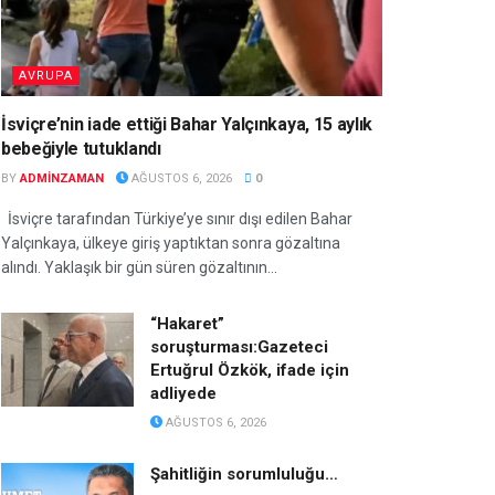
AVRUPA
İsviçre’nin iade ettiği Bahar Yalçınkaya, 15 aylık
bebeğiyle tutuklandı
BY
ADMINZAMAN
AĞUSTOS 6, 2026
0
İsviçre tarafından Türkiye’ye sınır dışı edilen Bahar
Yalçınkaya, ülkeye giriş yaptıktan sonra gözaltına
alındı. Yaklaşık bir gün süren gözaltının...
“Hakaret”
soruşturması:Gazeteci
Ertuğrul Özkök, ifade için
adliyede
AĞUSTOS 6, 2026
Şahitliğin sorumluluğu…