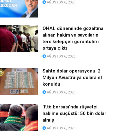
AĞUSTOS 6, 2026
OHAL döneminde gözaltına
alınan hakim ve savcıların
ters kelepçeli görüntüleri
ortaya çıktı
AĞUSTOS 6, 2026
Sahte dolar operasyonu: 2
Milyon Avustralya dolara el
konuldu
AĞUSTOS 6, 2026
‘F.tö borsası’nda rüşvetçi
hakime suçüstü: 50 bin dolar
almış
AĞUSTOS 6, 2026