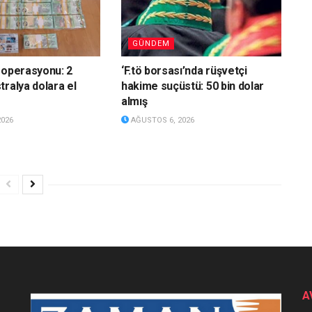
GÜNDEM
 operasyonu: 2
‘F.tö borsası’nda rüşvetçi
tralya dolara el
hakime suçüstü: 50 bin dolar
almış
2026
AĞUSTOS 6, 2026
A