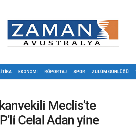
İTİKA
EKONOMİ
RÖPORTAJ
SPOR
ZULÜM GÜNLÜĞÜ
anvekili Meclis’te
’li Celal Adan yine