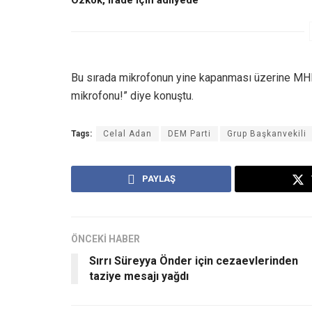
Özkök, ifade için adliyede
Bu sırada mikrofonun yine kapanması üzerine MHP
mikrofonu!” diye konuştu.
Tags:
Celal Adan
DEM Parti
Grup Başkanvekili
PAYLAŞ
ÖNCEKİ HABER
Sırrı Süreyya Önder için cezaevlerinden
taziye mesajı yağdı