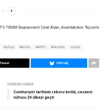
’li TBMM Başkanvekili Celal Adan, divandakilere “Açıverin
Kürtçe
Meclis
MHP’li
Mikrofon
zulüm
Tweet
PAYLAŞ
SONRAKİ HABER
Cumhuriyet tarihinin rekoru kırıldı, cezaevi
nüfusu 24 ülkeyi geçti