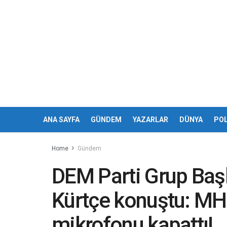
ANA SAYFA
GÜNDEM
YAZARLAR
DÜNYA
POL
Home
Gündem
DEM Parti Grup Başk
Kürtçe konuştu: MHP
mikrofonu kapattı!