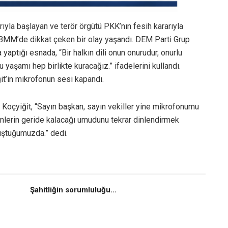
ıyla başlayan ve terör örgütü PKK’nın fesih kararıyla
BMM’de dikkat çeken bir olay yaşandı. DEM Parti Grup
ptığı esnada, “Bir halkın dili onun onurudur, onurlu
şamı hep birlikte kuracağız.” ifadelerini kullandı.
t’in mikrofonun sesi kapandı.
n Koçyiğit, “Sayın başkan, sayın vekiller yine mikrofonumu
nlerin geride kalacağı umudunu tekrar dinlendirmek
uştuğumuzda.” dedi.
Şahitliğin sorumluluğu…