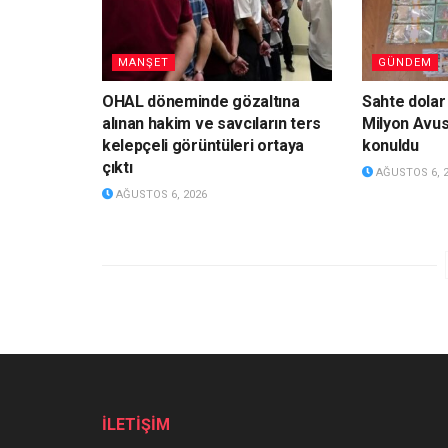
MANŞET
GÜNDEM
OHAL döneminde gözaltına
Sahte dolar
alınan hakim ve savcıların ters
Milyon Avus
kelepçeli görüntüleri ortaya
konuldu
çıktı
AĞUSTOS 6, 
AĞUSTOS 6, 2026
İLETİŞİM