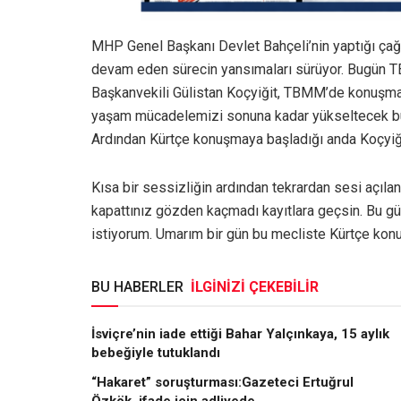
MHP Genel Başkanı Devlet Bahçeli’nin yaptığı çağr
devam eden sürecin yansımaları sürüyor. Bugün T
Başkanvekili Gülistan Koçyiğit, TBMM’de konuşma ya
yaşam mücadelemizi sonuna kadar yükseltecek bu ya
Ardından Kürtçe konuşmaya başladığı anda Koçyiği
Kısa bir sessizliğin ardından tekrardan sesi açıla
kapattınız gözden kaçmadı kayıtlara geçsin. Bu gü
istiyorum. Umarım bir gün bu mecliste Kürtçe kon
BU HABERLER
İLGİNİZİ ÇEKEBİLİR
İsviçre’nin iade ettiği Bahar Yalçınkaya, 15 aylık
bebeğiyle tutuklandı
“Hakaret” soruşturması:Gazeteci Ertuğrul