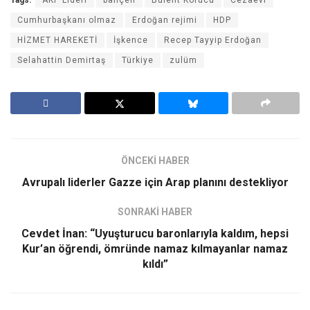
Tags:
AKP Lideri
bahçeli
Bülent Korucu
Cezaevi
Cumhurbaşkanı olmaz
Erdoğan rejimi
HDP
HİZMET HAREKETİ
İşkence
Recep Tayyip Erdoğan
Selahattin Demirtaş
Türkiye
zulüm
ÖNCEKİ HABER
Avrupalı liderler Gazze için Arap planını destekliyor
SONRAKİ HABER
Cevdet İnan: “Uyuşturucu baronlarıyla kaldım, hepsi
Kur’an öğrendi, ömründe namaz kılmayanlar namaz
kıldı”