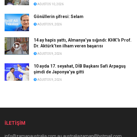
AĞUSTOS 10, 2026
Gönüllerin şifresi: Selam
AĞUSTOS 9, 2026
14 ay hapis yattı, Almanya’ya sığındı: KHK’lı Prof.
Dr. Aktürk’ten ilham veren başarısı
AĞUSTOS 9, 2026
10 ayda 17. seyahat, DİB Başkanı Safi Arpaguş
şimdi de Japonya’ya gitti
AĞUSTOS 9, 2026
İLETİŞİM
info@zamanaustralia.com.au australiazaman@hotmail.com