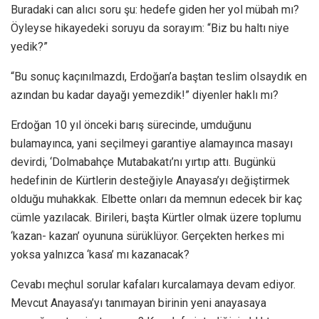
Buradaki can alıcı soru şu: hedefe giden her yol mübah mı?
Öyleyse hikayedeki soruyu da sorayım: “Biz bu haltı niye
yedik?”
“Bu sonuç kaçınılmazdı, Erdoğan’a baştan teslim olsaydık en
azından bu kadar dayağı yemezdik!” diyenler haklı mı?
Erdoğan 10 yıl önceki barış sürecinde, umduğunu
bulamayınca, yani seçilmeyi garantiye alamayınca masayı
devirdi, ‘Dolmabahçe Mutabakatı’nı yırtıp attı. Bugünkü
hedefinin de Kürtlerin desteğiyle Anayasa’yı değiştirmek
olduğu muhakkak. Elbette onları da memnun edecek bir kaç
cümle yazılacak. Birileri, başta Kürtler olmak üzere toplumu
‘kazan- kazan’ oyununa sürüklüyor. Gerçekten herkes mi
yoksa yalnızca ‘kasa’ mı kazanacak?
Cevabı meçhul sorular kafaları kurcalamaya devam ediyor.
Mevcut Anayasa’yı tanımayan birinin yeni anayasaya