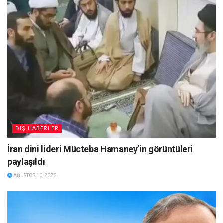
DIŞ HABERLER
İran dini lideri Mücteba Hamaney’in görüntüleri
paylaşıldı
AĞUSTOS 10, 2026