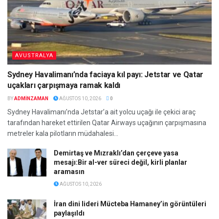
AVUSTRALYA
Sydney Havalimanı’nda faciaya kıl payı: Jetstar ve Qatar
uçakları çarpışmaya ramak kaldı
BY
ADMINZAMAN
AĞUSTOS 10, 2026
0
Sydney Havalimanı’nda Jetstar’a ait yolcu uçağı ile çekici araç
tarafından hareket ettirilen Qatar Airways uçağının çarpışmasına
metreler kala pilotların müdahalesi...
Demirtaş ve Mızraklı’dan çerçeve yasa
mesajı:Bir al-ver süreci değil, kirli planlar
aramasın
AĞUSTOS 10, 2026
İran dini lideri Mücteba Hamaney’in görüntüleri
paylaşıldı