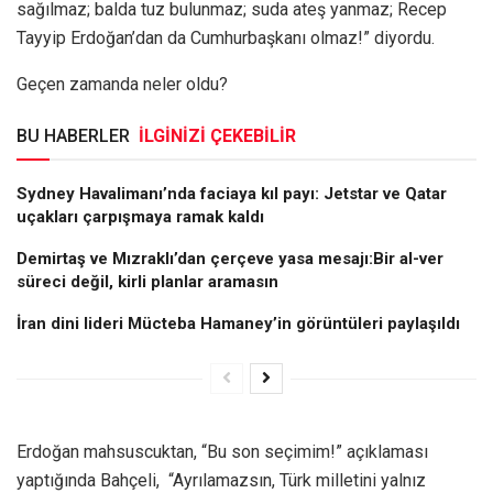
sağılmaz; balda tuz bulunmaz; suda ateş yanmaz; Recep
Tayyip Erdoğan’dan da Cumhurbaşkanı olmaz!” diyordu.
Geçen zamanda neler oldu?
BU HABERLER
İLGİNİZİ ÇEKEBİLİR
Sydney Havalimanı’nda faciaya kıl payı: Jetstar ve Qatar
uçakları çarpışmaya ramak kaldı
Demirtaş ve Mızraklı’dan çerçeve yasa mesajı:Bir al-ver
süreci değil, kirli planlar aramasın
İran dini lideri Mücteba Hamaney’in görüntüleri paylaşıldı
Erdoğan mahsuscuktan, “Bu son seçimim!” açıklaması
yaptığında Bahçeli, “Ayrılamazsın, Türk milletini yalnız