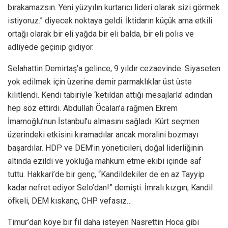
bırakamazsın. Yeni yüzyılın kurtarıcı lideri olarak sizi görmek
istiyoruz.” diyecek noktaya geldi. İktidarın küçük ama etkili
ortağı olarak bir eli yağda bir eli balda, bir eli polis ve
adliyede geçinip gidiyor.
Selahattin Demirtaş’a gelince, 9 yıldır cezaevinde. Siyaseten
yok edilmek için üzerine demir parmaklıklar üst üste
kilitlendi. Kendi tabiriyle ‘ketıldan attığı mesajlarla’ adından
hep söz ettirdi. Abdullah Öcalan’a rağmen Ekrem
İmamoğlu’nun İstanbul’u almasını sağladı. Kürt seçmen
üzerindeki etkisini kıramadılar ancak moralini bozmayı
başardılar. HDP ve DEM’in yöneticileri, doğal liderliğinin
altında ezildi ve yokluğa mahkum etme ekibi içinde saf
tuttu. Hakkari’de bir genç, “Kandildekiler de en az Tayyip
kadar nefret ediyor Selo’dan!” demişti. İmralı kızgın, Kandil
öfkeli, DEM kıskanç, CHP vefasız…
Timur’dan köye bir fil daha isteyen Nasrettin Hoca gibi