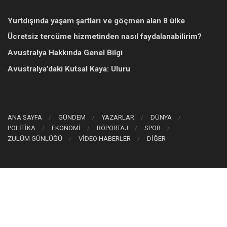
Yurtdışında yaşam şartları ve göçmen alan 8 ülke
Ücretsiz tercüme hizmetinden nasıl faydalanabilirim?
Avustralya Hakkında Genel Bilgi
Avustralya’daki Kutsal Kaya: Uluru
ANA SAYFA
GÜNDEM
YAZARLAR
DÜNYA
POLİTİKA
EKONOMİ
RÖPORTAJ
SPOR
ZULÜM GÜNLÜĞÜ
VİDEO HABERLER
DİĞER