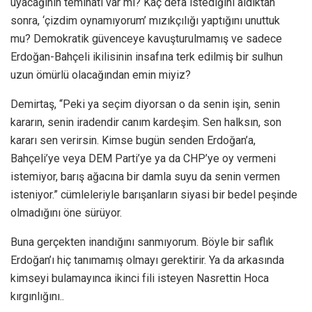
uyacağının teminatı var mı? Kaç defa istediğini aldıktan
sonra, ‘çizdim oynamıyorum’ mızıkçılığı yaptığını unuttuk
mu? Demokratik güvenceye kavuşturulmamış ve sadece
Erdoğan-Bahçeli ikilisinin insafına terk edilmiş bir sulhun
uzun ömürlü olacağından emin miyiz?
Demirtaş, “Peki ya seçim diyorsan o da senin işin, senin
kararın, senin iradendir canım kardeşim. Sen halksın, son
kararı sen verirsin. Kimse bugün senden Erdoğan’a,
Bahçeli’ye veya DEM Parti’ye ya da CHP’ye oy vermeni
istemiyor, barış ağacına bir damla suyu da senin vermen
isteniyor.” cümleleriyle barışanların siyasi bir bedel peşinde
olmadığını öne sürüyor.
Buna gerçekten inandığını sanmıyorum. Böyle bir saflık
Erdoğan’ı hiç tanımamış olmayı gerektirir. Ya da arkasında
kimseyi bulamayınca ikinci fili isteyen Nasrettin Hoca
kırgınlığını..