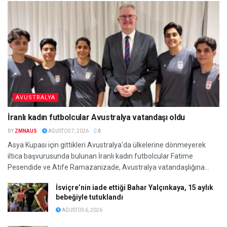
AVUSTRALYA
İranlı kadın futbolcular Avustralya vatandaşı oldu
BY
ZMNAUS
AĞUSTOS 7, 2026
0
Asya Kupası için gittikleri Avustralya'da ülkelerine dönmeyerek
iltica başvurusunda bulunan İranlı kadın futbolcular Fatime
Pesendide ve Atife Ramazanizade, Avustralya vatandaşlığına...
İsviçre’nin iade ettiği Bahar Yalçınkaya, 15 aylık
bebeğiyle tutuklandı
AĞUSTOS 6, 2026