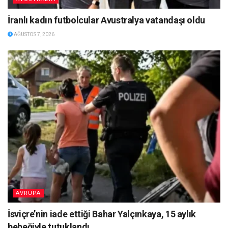
İranlı kadın futbolcular Avustralya vatandaşı oldu
AĞUSTOS 7, 2026
AVRUPA
İsviçre’nin iade ettiği Bahar Yalçınkaya, 15 aylık
bebeğiyle tutuklandı