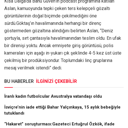
Kısa Dalga’da Banu Güven’in podcast programına katılan
Aslan, kamuoyunda tepki çeken ters kelepçeli gözaltı
görüntülerinin doğal biçimde çekilmediğini öne
sürdü.Göktaş’ın havalimanında herhangi bir direnç
göstermeden gözaltına alındığını belirten Aslan, “Deniz
şortuyla, sırt çantasıyla havalimanından teslim oldu. En ufak
bir direnişi yoktu. Ancak emniyete giriş görüntüsü, polis
kameraları için aşağı in-yukarı çık şeklinde 4-5 kez üst üste
çekilmiş bir prodüksiyondur. Toplumdaki linç gruplarına
mesaj verilmek istendi” dedi.
BU HABERLER
İLGİNİZİ ÇEKEBİLİR
İranlı kadın futbolcular Avustralya vatandaşı oldu
İsviçre’nin iade ettiği Bahar Yalçınkaya, 15 aylık bebeğiyle
tutuklandı
“Hakaret” soruşturması:Gazeteci Ertuğrul Özkök, ifade