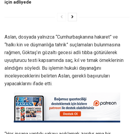
için adliyede
Aslan, dosyada yalnızca “Cumhurbaşkanına hakaret” ve
“halkı kin ve düşmanlığa tahrik” suçlamaları bulunmasına
rağmen, Göktaş’ın gözaltı gecesi adli tıbba götürülerek
uyuşturucu testi kapsamında saç, kıl ve tırnak örneklerinin
alındığını söyledi. Bu işlemin hukuki dayanağını
inceleyeceklerini belirten Aslan, gerekli başvuruları
yapacaklarını ifade etti.
“Her insana yaptığı şakayı açıklamak zordur ama bir