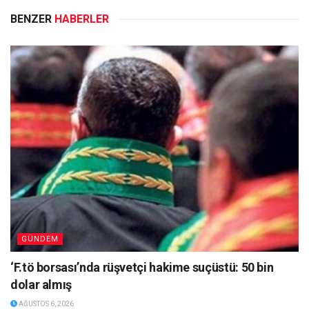
BENZER
HABERLER
GÜNDEM
‘F.tö borsası’nda rüşvetçi hakime suçüstü: 50 bin
dolar almış
AĞUSTOS 6, 2026