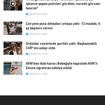
işkence yapan polisleri gördüm, nerede görsem
tanırım”
AĞUSTOS 6, 2026
Çerçeve yasa detayları ortaya çıktı: 12 madde, 6
ay başvuru süresi
AĞUSTOS 5, 2026
Üsküdar seçiminde gerilim çıktı: Başkanvekili
CHP’nin adayı oldu
AĞUSTOS 5, 2026
AYM’den ihlal kararı:Bebeğiyle hapisteki KHK’lı
Emine öğretmen tahliye edildi
AĞUSTOS 5, 2026