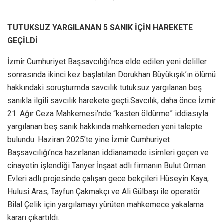
TUTUKSUZ YARGILANAN 5 SANIK İÇİN HAREKETE
GEÇİLDİ
İzmir Cumhuriyet Başsavcılığı’nca elde edilen yeni deliller
sonrasında ikinci kez başlatılan Dorukhan Büyükışık’ın ölümü
hakkındaki soruşturmda savcılık tutuksuz yargılanan beş
sanıkla ilgili savcılık harekete geçti.Savcılık, daha önce İzmir
21. Ağır Ceza Mahkemesi’nde “kasten öldürme” iddiasıyla
yargılanan beş sanık hakkında mahkemeden yeni talepte
bulundu. Haziran 2025’te yine İzmir Cumhuriyet
Başsavcılığı’nca hazırlanan iddianamede isimleri geçen ve
cinayetin işlendiği Tanyer İnşaat adlı firmanın Bulut Orman
Evleri adlı projesinde çalışan gece bekçileri Hüseyin Kaya,
Hulusi Aras, Tayfun Çakmakçı ve Ali Gülbaşı ile operatör
Bilal Çelik için yargılamayı yürüten mahkemece yakalama
kararı çıkartıldı.