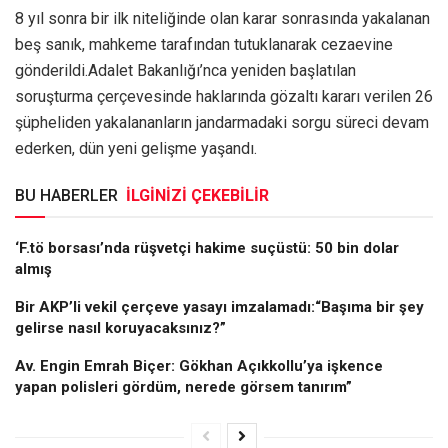
8 yıl sonra bir ilk niteliğinde olan karar sonrasında yakalanan
beş sanık, mahkeme tarafından tutuklanarak cezaevine
gönderildi.Adalet Bakanlığı’nca yeniden başlatılan
soruşturma çerçevesinde haklarında gözaltı kararı verilen 26
şüpheliden yakalananların jandarmadaki sorgu süreci devam
ederken, dün yeni gelişme yaşandı.
BU HABERLER
İLGİNİZİ ÇEKEBİLİR
‘F.tö borsası’nda rüşvetçi hakime suçüstü: 50 bin dolar
almış
Bir AKP’li vekil çerçeve yasayı imzalamadı:“Başıma bir şey
gelirse nasıl koruyacaksınız?”
Av. Engin Emrah Biçer: Gökhan Açıkkollu’ya işkence
yapan polisleri gördüm, nerede görsem tanırım”