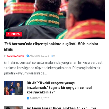
GÜNDEM
‘F.tö borsası’nda rüşvetçi hakime suçüstü: 50 bin dolar
almış
BY
ADMINZAMAN
AĞUSTOS 6, 2026
0
Bir hakim, cemaat soruşturmalarında yargılanan bir kişiyi serbest
bırakma karşılığında rüşvet alırken yakalandı. Rüşvetçi hakim bir
şirketin kayyum kararını da...
Bir AKP’li vekil çerçeve yasayı
imzalamadı:“Başıma bir şey gelirse nasıl
koruyacaksınız?”
AĞUSTOS 6, 2026
Av. Engin Emrah Biçer: Gökhan Açıkkollu’ya