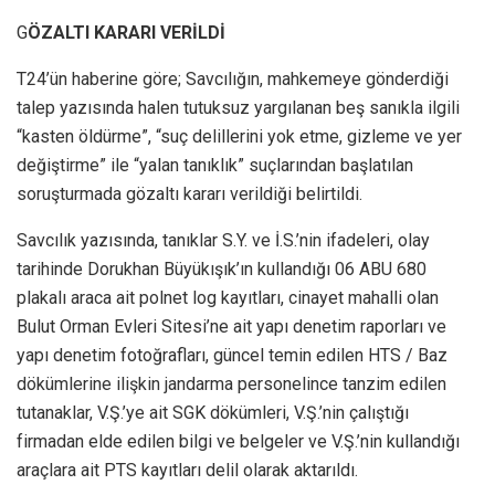
G
ÖZALTI KARARI VERİLDİ
T24’ün haberine göre; Savcılığın, mahkemeye gönderdiği
talep yazısında halen tutuksuz yargılanan beş sanıkla ilgili
“kasten öldürme”, “suç delillerini yok etme, gizleme ve yer
değiştirme” ile “yalan tanıklık” suçlarından başlatılan
soruşturmada gözaltı kararı verildiği belirtildi.
Savcılık yazısında, tanıklar S.Y. ve İ.S.’nin ifadeleri, olay
tarihinde Dorukhan Büyükışık’ın kullandığı 06 ABU 680
plakalı araca ait polnet log kayıtları, cinayet mahalli olan
Bulut Orman Evleri Sitesi’ne ait yapı denetim raporları ve
yapı denetim fotoğrafları, güncel temin edilen HTS / Baz
dökümlerine ilişkin jandarma personelince tanzim edilen
tutanaklar, V.Ş.’ye ait SGK dökümleri, V.Ş.’nin çalıştığı
firmadan elde edilen bilgi ve belgeler ve V.Ş.’nin kullandığı
araçlara ait PTS kayıtları delil olarak aktarıldı.