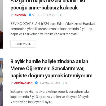
Yazgan’ın hapis cezası onandı: İki
çocuğu anne-babasız kalacak
BY
ZMNAUS
AĞUSTOS 18, 2025
0
SEVİNÇ ÖZARSLAN-tr724.com Edirne’de Hizmet Hareketi
cemaatine yönelik soruşturmalar kapsamında 2 yıl 1 ay
hapis cezası verilen ve rahim kanseri tedavisi ...
DETAILS
READ MORE
9 aylık hamile haliyle zindana atılan
Merve Öğretmen: Sancılarım var,
hapiste doğum yapmak istemiyorum
BY
ADMINZAMAN
TEMMUZ 27, 2025
0
Eskişehir’de Hizmet Hareketine yönelik soruşturmalar
kapsamında 6 yıl 3 ay ceza verilen ve dosyası 39 aydır
Yargıtay’da bekleyen 9 aylık ...