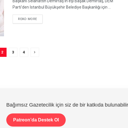
Başkanı Selahattin Demirtaş’ın eşi Başak Demirtaş, DEM
Parti’den İstanbul Büyükşehir Belediye Başkanlığı için ...
DETAILS
READ MORE
2
3
4
Bağımsız Gazetecilik için siz de bir katkıda bulunabilir
Patreon’da Destek Ol