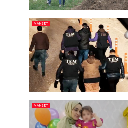
MANŞET
MANŞET