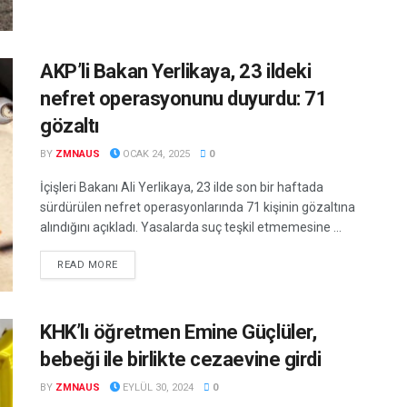
AKP’li Bakan Yerlikaya, 23 ildeki
nefret operasyonunu duyurdu: 71
gözaltı
BY
ZMNAUS
OCAK 24, 2025
0
İçişleri Bakanı Ali Yerlikaya, 23 ilde son bir haftada
sürdürülen nefret operasyonlarında 71 kişinin gözaltına
alındığını açıkladı. Yasalarda suç teşkil etmemesine ...
DETAILS
READ MORE
KHK’lı öğretmen Emine Güçlüler,
bebeği ile birlikte cezaevine girdi
BY
ZMNAUS
EYLÜL 30, 2024
0