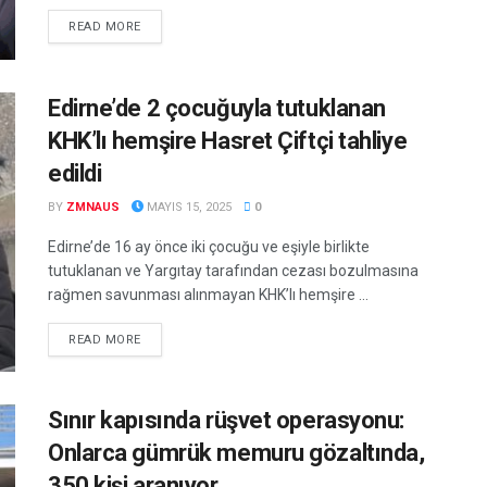
DETAILS
READ MORE
Edirne’de 2 çocuğuyla tutuklanan
KHK’lı hemşire Hasret Çiftçi tahliye
edildi
BY
ZMNAUS
MAYIS 15, 2025
0
Edirne’de 16 ay önce iki çocuğu ve eşiyle birlikte
tutuklanan ve Yargıtay tarafından cezası bozulmasına
rağmen savunması alınmayan KHK’lı hemşire ...
DETAILS
READ MORE
Sınır kapısında rüşvet operasyonu:
Onlarca gümrük memuru gözaltında,
350 kişi aranıyor