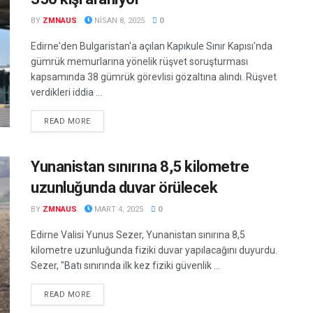
BY
ZMNAUS
NISAN 8, 2025
0
Edirne'den Bulgaristan'a açılan Kapıkule Sınır Kapısı'nda
gümrük memurlarına yönelik rüşvet soruşturması
kapsamında 38 gümrük görevlisi gözaltına alındı. Rüşvet
verdikleri iddia ...
DETAILS
READ MORE
Yunanistan sınırına 8,5 kilometre
uzunluğunda duvar örülecek
BY
ZMNAUS
MART 4, 2025
0
Edirne Valisi Yunus Sezer, Yunanistan sınırına 8,5
kilometre uzunluğunda fiziki duvar yapılacağını duyurdu.
Sezer, "Batı sınırında ilk kez fiziki güvenlik ...
DETAILS
READ MORE