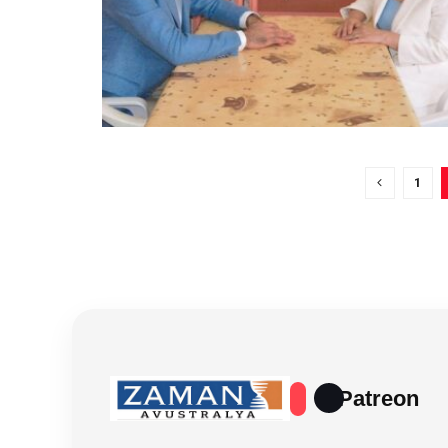
1
Patreon