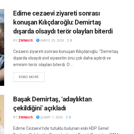
Edirne cezaevi ziyareti sonrası
konuşan Kılıçdaroğlu: Demirtaş
dışarda olsaydı terör olayları biterdi
BY
ZMNAUS
MAYIS 29, 2024
0
Cezaevi ziyareti sonrası konuşan Kılıçdaroğlu: "Demirtaş
dışarda olsaydı sivil siyasetin önü çok daha açılırdı ve
eminim terör olayları biterdi. O ...
DETAILS
READ MORE
Başak Demirtaş, ‘adaylıktan
çekildiğini’ açıkladı
BY
ZMNAUS
ŞUBAT 7, 2024
0
Edirne Cezaevi’nde tutuklu bulunan eski HDP Genel