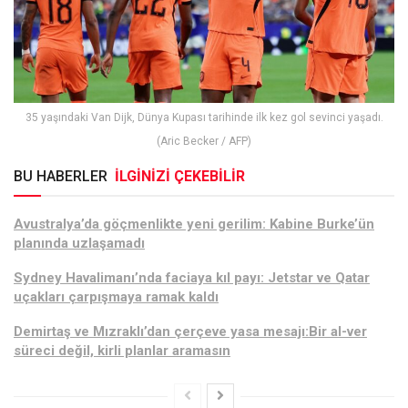
35 yaşındaki Van Dijk, Dünya Kupası tarihinde ilk kez gol sevinci yaşadı.
(Aric Becker / AFP)
BU HABERLER
İLGİNİZİ ÇEKEBİLİR
Avustralya’da göçmenlikte yeni gerilim: Kabine Burke’ün
planında uzlaşamadı
Sydney Havalimanı’nda faciaya kıl payı: Jetstar ve Qatar
uçakları çarpışmaya ramak kaldı
Demirtaş ve Mızraklı’dan çerçeve yasa mesajı:Bir al-ver
süreci değil, kirli planlar aramasın