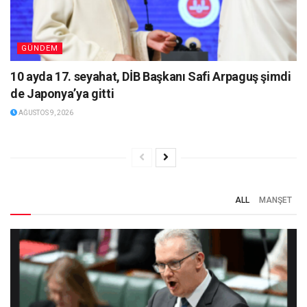
GÜNDEM
10 ayda 17. seyahat, DİB Başkanı Safi Arpaguş şimdi
de Japonya’ya gitti
AĞUSTOS 9, 2026
ALL
MANŞET