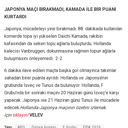
JAPONYA MAÇI BIRAKMADI, KAMADA İLE BİR PUANI
KURTARDI
Japonya, mücadeleyi yine bırakmadı. 88. dakikada kullanılan
kornerde topa iyi yükselen Daichi Kamada, rakibin
kafasından da seken topu ağlarla buluşturdu. Hollanda
kalecisi Vanbruggen, dokunmasına rağmen topun ağlarla
buluşmasını önleyemedi.: 2-2.
6 dakika ilave edilen maçta başka gol olmayınca takımlar
sahadan birer puanla ayrıldı. Hollanda ve Japonya’nın
grubunda İsveç ve Tunus da bulunuyor. Hollanda, F
Grubu’nda bir sonraki maçını 20 Haziran günü İsveç’e karşı
yapacak. Japonya ise 21 Haziran günü Tunus ile mücadele
edecek.
Hollanda-Japonya maçının özetini izlemek
için
tıklayın!
VELEV
Tags:
ABD
Dünya kupası
F Grubu
FİFA 2026