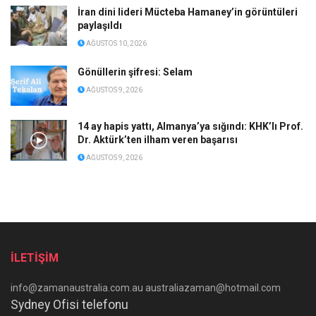
İran dini lideri Mücteba Hamaney’in görüntüleri
paylaşıldı
AĞUSTOS 10, 2026
Gönüllerin şifresi: Selam
AĞUSTOS 9, 2026
14 ay hapis yattı, Almanya’ya sığındı: KHK’lı Prof.
Dr. Aktürk’ten ilham veren başarısı
AĞUSTOS 9, 2026
İLETİŞİM
info@zamanaustralia.com.au australiazaman@hotmail.com
Sydney Ofisi telefonu