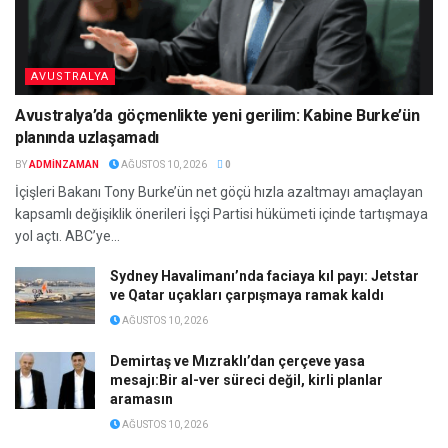
AVUSTRALYA
Avustralya’da göçmenlikte yeni gerilim: Kabine Burke’ün
planında uzlaşamadı
BY
ADMINZAMAN
AĞUSTOS 10, 2026
0
İçişleri Bakanı Tony Burke’ün net göçü hızla azaltmayı amaçlayan
kapsamlı değişiklik önerileri İşçi Partisi hükümeti içinde tartışmaya
yol açtı. ABC’ye...
Sydney Havalimanı’nda faciaya kıl payı: Jetstar
ve Qatar uçakları çarpışmaya ramak kaldı
AĞUSTOS 10, 2026
Demirtaş ve Mızraklı’dan çerçeve yasa
mesajı:Bir al-ver süreci değil, kirli planlar
aramasın
AĞUSTOS 10, 2026