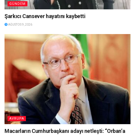
GÜNDEM
Şarkıcı Cansever hayatını kaybetti
AĞUSTOS 9, 2026
AVRUPA
Macarların Cumhurbaşkanı adayı netleşti: “Orban’a