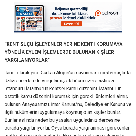
“KENT SUÇU İŞLEYENLER YERİNE KENTİ KORUMAYA
YÖNELİK EYLEM İŞLEMLERDE BULUNAN KİŞİLER
YARGILANIYORLAR”
İkinci olarak yine Gürkan Akgün’ün savunması göstermiştir ki
daha önceden de vurgulamış olduğum üzere aslında
İstanbul’u İstanbul’un kentsel kamu düzenini, İstanbul’un
estetik kamu düzenini korumak için gerekli önlemleri almış
bulunan Anayasamızı, İmar Kanunu’nu, Belediyeler Kanunu ve
ilgili hükümlerini uygulamaya koymuş olan kişiler bunlar.
Bunlar aslında neden bu yasaları uyguladınız dercesine
burada yargılanıyorlar. Oysa burada yargılanması gerekenler
asıl kent suçu işleyenlerdir. Ne var ki kent suçu işleyenler