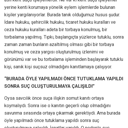
yerine kenti korumaya yönelik eylem işlemlerde bulunan
kişiler yargılanıyorlar. Burada tanık olduğumuz husus şudur.
İdare hukuku, şehircilik hukuku, ticaret hukuku kuralları ve
ceza hukuku kuralları adeta bir torbaya konulmuş, bir
torbalama yapılmış. Tıpkı, başlangıçta yüzlerce tutuklu, sonra
zaman zaman bunların azaltılmış olması gibi bir torbaya
konulmuş ve ceza yargısı oluşturulmuş izlenimi ve
görünümü var ve bu torbalama işleminden başlayarak tutuklu
kişi, sanık kişi suçsuz olmadığını kanıtlamaya çalışıyor.
“BURADA ÖYLE YAPILMADI ÖNCE TUTUKLAMA YAPILDI
SONRA SUÇ OLUŞTURULMAYA ÇALIŞILDI”
Oysa savcılık önce suça ilişkin somut kanıtı ortaya
koymalıydı. Sonra ise o kanıtın geçerli olup olmadığını
savunma sırasında ortaya çıkarmak gerektiydi. Ama burada
öyle yapılmadı önce tutuklama yapıldı sonra suç
oluşturulmaya çalışıldı. İsnatlar yapıldı. O nedenle suç