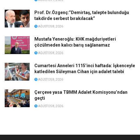
Prof. Dr.Özgenç:”Demirtaş, talepte bulunduğu
takdirde serbest bırakılacak”
AĞUSTOS 8, 2026
Mustafa Yeneroğlu: KHK mağduriyetleri
çözülmeden kalıcı barış sağlanamaz
AĞUSTOS 8, 2026
Cumartesi Anneleri 1115’inci haftada: İşkenceyle
katledilen Süleyman Cihan için adalet talebi
AĞUSTOS 8, 2026
Çerçeve yasa TBMM Adalet Komisyonu’ndan
geçti
AĞUSTOS 8, 2026