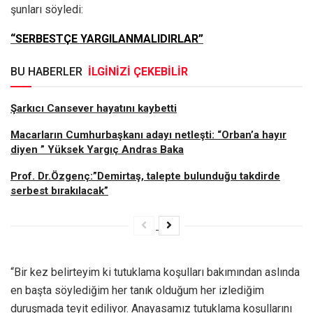
şunları söyledi:
“SERBESTÇE YARGILANMALIDIRLAR”
BU HABERLER
İLGİNİZİ ÇEKEBİLİR
Şarkıcı Cansever hayatını kaybetti
Macarların Cumhurbaşkanı adayı netleşti: “Orban’a hayır
diyen ” Yüksek Yargıç Andras Baka
Prof. Dr.Özgenç:”Demirtaş, talepte bulunduğu takdirde
serbest bırakılacak”
“Bir kez belirteyim ki tutuklama koşulları bakımından aslında
en başta söylediğim her tanık olduğum her izlediğim
duruşmada teyit ediliyor. Anayasamız tutuklama koşullarını