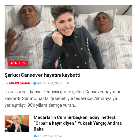
GÜNDEM
Şarkıcı Cansever hayatını kaybetti
BY
ADMINZAMAN
AĞUSTOS 9, 2026
0
Uzun süredir kanser tedavisi gören şarkıcı Cansever hayatını
kaybetti. Sanatçı hastalığı sebebiyle tedavi için Almanya’ya
yerleşmişti. 90’lı yıllara damga vuran...
Macarların Cumhurbaşkanı adayı netleşti:
“Orban’a hayır diyen ” Yüksek Yargıç Andras
Baka
AĞUSTOS 9, 2026