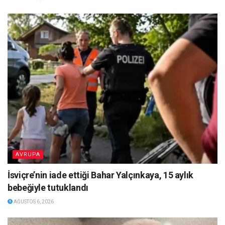
AVRUPA
İsviçre’nin iade ettiği Bahar Yalçınkaya, 15 aylık
bebeğiyle tutuklandı
AĞUSTOS 6, 2026