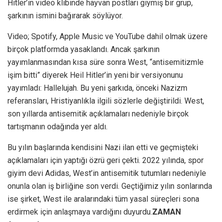
Hitler’in video klibinde hayvan postları giymiş bir grup,
şarkının ismini bağırarak söylüyor.
Video; Spotify, Apple Music ve YouTube dahil olmak üzere
birçok platformda yasaklandı. Ancak şarkının
yayımlanmasından kısa süre sonra West, “antisemitizmle
işim bitti” diyerek Heil Hitler’in yeni bir versiyonunu
yayımladı: Hallelujah. Bu yeni şarkıda, önceki Nazizm
referansları, Hristiyanlıkla ilgili sözlerle değiştirildi. West,
son yıllarda antisemitik açıklamaları nedeniyle birçok
tartışmanın odağında yer aldı.
Bu yılın başlarında kendisini Nazi ilan etti ve geçmişteki
açıklamaları için yaptığı özrü geri çekti. 2022 yılında, spor
giyim devi Adidas, West’in antisemitik tutumları nedeniyle
onunla olan iş birliğine son verdi. Geçtiğimiz yılın sonlarında
ise şirket, West ile aralarındaki tüm yasal süreçleri sona
erdirmek için anlaşmaya vardığını duyurdu.
ZAMAN