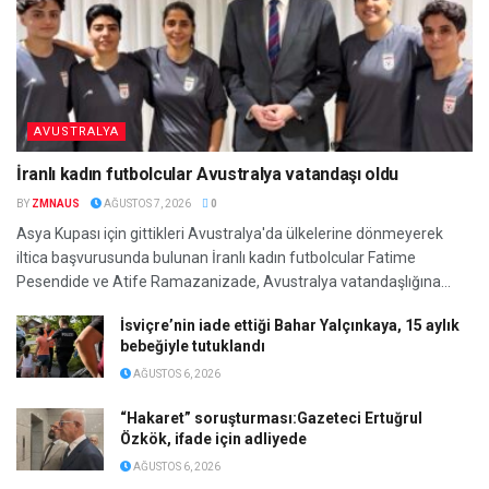
AVUSTRALYA
İranlı kadın futbolcular Avustralya vatandaşı oldu
BY
ZMNAUS
AĞUSTOS 7, 2026
0
Asya Kupası için gittikleri Avustralya'da ülkelerine dönmeyerek
iltica başvurusunda bulunan İranlı kadın futbolcular Fatime
Pesendide ve Atife Ramazanizade, Avustralya vatandaşlığına...
İsviçre’nin iade ettiği Bahar Yalçınkaya, 15 aylık
bebeğiyle tutuklandı
AĞUSTOS 6, 2026
“Hakaret” soruşturması:Gazeteci Ertuğrul
Özkök, ifade için adliyede
AĞUSTOS 6, 2026