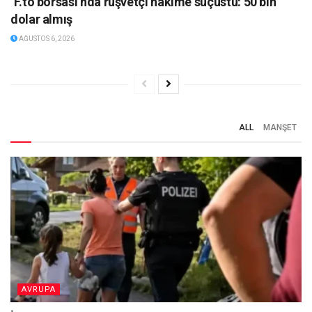
‘F.tö borsası’nda rüşvetçi hakime suçüstü: 50 bin
dolar almış
AĞUSTOS 6, 2026
ALL
MANŞET
AVRUPA