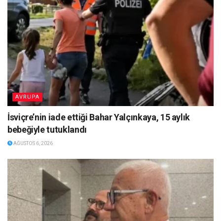
AVRUPA
İsviçre’nin iade ettiği Bahar Yalçınkaya, 15 aylık
bebeğiyle tutuklandı
AĞUSTOS 6, 2026