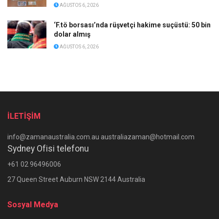
AĞUSTOS 6, 2026
‘F.tö borsası’nda rüşvetçi hakime suçüstü: 50 bin
dolar almış
AĞUSTOS 6, 2026
İLETİŞİM
info@zamanaustralia.com.au australiazaman@hotmail.com
Sydney Ofisi telefonu
+61 02 96496006
27 Queen Street Auburn NSW 2144 Australia
Sosyal Medya