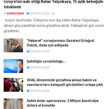
İsviçre’nin iade ettiği Bahar Yalçınkaya, 15 aylık bebeğiyle
tutuklandı
BY
ADMINZAMAN
AĞUSTOS 6, 2026
0
İsviçre tarafından Türkiye’ye sınır dışı edilen Bahar Yalçınkaya,
ülkeye giriş yaptıktan sonra gözaltına alındı. Yaklaşık bir gün süren
gözaltının...
“Hakaret” soruşturması:Gazeteci Ertuğrul
Özkök, ifade için adliyede
AĞUSTOS 6, 2026
Şahitliğin sorumluluğu…
AĞUSTOS 6, 2026
OHAL döneminde gözaltına alınan hakim ve
savcıların ters kelepçeli görüntüleri ortaya çıktı
AĞUSTOS 6, 2026
Sahte dolar operasyonu: 2 Milyon Avustralya
dolara el konuldu