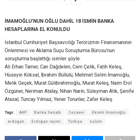
İMAMOĞLU’NUN OĞLU DAHİL 18 İSMİN BANKA
HESAPLARINA EL KONULDU
İstanbul Cumhuriyet Başsavcılığı Terörizmin Finansmanının
Önlenmesi ve Aklama Suçu Soruşturma Bürosu’nun
soruşturma başlattığı isimler şöyle:
Ali Erhan Tamer, Can Dağdelen, Cem Çelik, Fatih Keleş,
Hüseyin Köksal, İbrahim Büllülü, Mehmet Selim İmamoğlu,
Melik Geçek, Murat Gülibrahimoğlu, Murat Keleş, Naim Erol
Özgüner, Neriman Atalay, Nihan Narin, Süleyman Atik, Şenife
Atasal, Tuncay Yılmaz, Yener Torunler, Zafer Keleş.
Tags:
AKP
Banka hesabı
Cezaevi
Ekrem İmamoğlu
erdogan
Erdoğan rejimi
Türkiye
zulüm