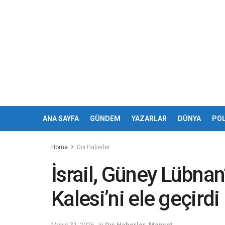
ANA SAYFA
GÜNDEM
YAZARLAR
DÜNYA
POL
Home
Dış Haberler
İsrail, Güney Lübnan
Kalesi’ni ele geçirdi
Mayıs 31, 2026
in
Dış Haberler
,
Manşet