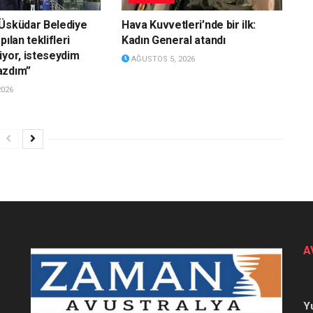
Üsküdar Belediye
Hava Kuvvetleri’nde bir ilk:
pılan teklifleri
Kadın General atandı
iyor, isteseydim
AĞUSTOS 5, 2026
azdım”
2026
A
Y