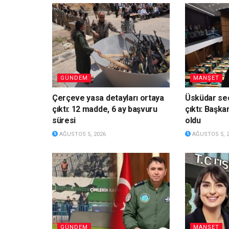
GÜNDEM
MANŞET
Çerçeve yasa detayları ortaya
Üsküdar seç
çıktı: 12 madde, 6 ay başvuru
çıktı: Başka
süresi
oldu
AĞUSTOS 5, 2026
AĞUSTOS 5, 
GÜNDEM
MANŞET