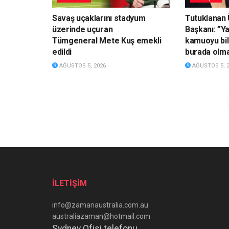
Savaş uçaklarını stadyum
Tutuklanan 
üzerinde uçuran
Başkanı: ”Ya
Tümgeneral Mete Kuş emekli
kamuoyu bil
edildi
burada olm
AĞUSTOS 5, 2026
AĞUSTOS 5, 
İLETİŞİM
info@zamanaustralia.com.au
australiazaman@hotmail.com
Sydney Ofisi telefonu