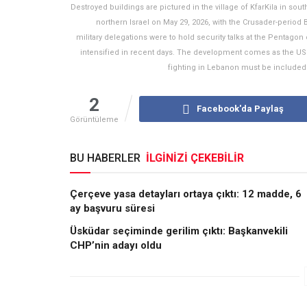
Destroyed buildings are pictured in the village of KfarKila in s
northern Israel on May 29, 2026, with the Crusader-period
military delegations were to hold security talks at the Pentagon 
intensified in recent days. The development comes as the US a
fighting in Lebanon must be included
2
Facebook'da Paylaş
Görüntüleme
BU HABERLER
İLGİNİZİ ÇEKEBİLİR
Çerçeve yasa detayları ortaya çıktı: 12 madde, 6
ay başvuru süresi
Üsküdar seçiminde gerilim çıktı: Başkanvekili
CHP’nin adayı oldu