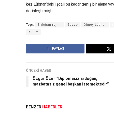
kez Lübnan’daki işgali bu kadar geniş bir alana yay
derinleştirmişti.
Tags:
Erdoğan rejimi
Gazze
Güney Lübnan
zulüm
PAYLAŞ
ÖNCEKİ HABER
Özgür Özel: ”Diplomasız Erdoğan,
mazbatasız genel başkan istemektedir”
BENZER
HABERLER