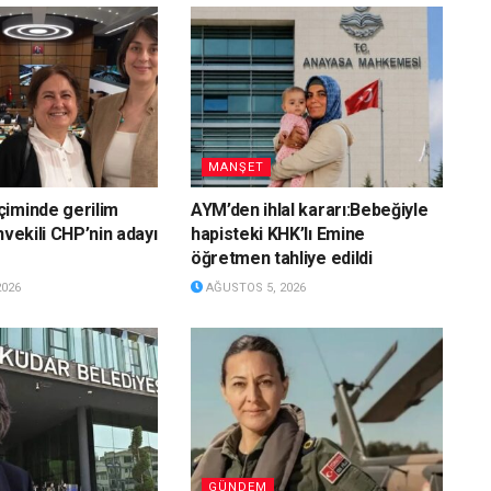
MANŞET
iminde gerilim
AYM’den ihlal kararı:Bebeğiyle
nvekili CHP’nin adayı
hapisteki KHK’lı Emine
öğretmen tahliye edildi
2026
AĞUSTOS 5, 2026
GÜNDEM