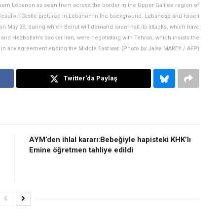
outhern Lebanon as seen from across the border in the Upper Galilee region of
 Beaufort Castle pictured in Lebanon in the background. Lebanese and Israeli
on May 29, during which Beirut will demand Israel halt its attacks, which have
nd Hezbollah's backer Iran, were negotiating with Tehran, which insists the
 in any agreement ending the Middle East war. (Photo by Jalaa MAREY / AFP)
Twitter'da Paylaş
AYM’den ihlal kararı:Bebeğiyle hapisteki KHK’lı
Emine öğretmen tahliye edildi