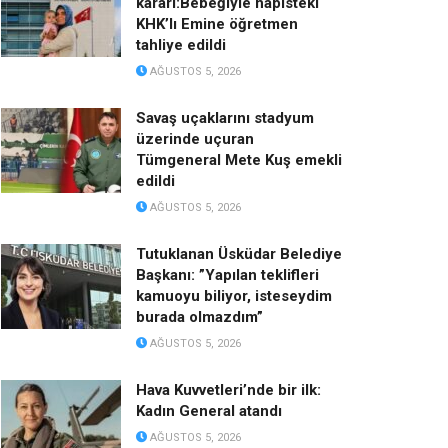
kararı:Bebeğiyle hapisteki
KHK’lı Emine öğretmen
tahliye edildi
AĞUSTOS 5, 2026
Savaş uçaklarını stadyum
üzerinde uçuran
Tümgeneral Mete Kuş emekli
edildi
AĞUSTOS 5, 2026
Tutuklanan Üsküdar Belediye
Başkanı: ”Yapılan teklifleri
kamuoyu biliyor, isteseydim
burada olmazdım”
AĞUSTOS 5, 2026
Hava Kuvvetleri’nde bir ilk:
Kadın General atandı
AĞUSTOS 5, 2026