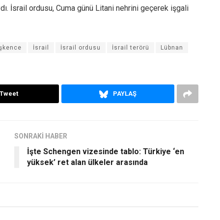
dı. İsrail ordusu, Cuma günü Litani nehrini geçerek işgali
İşkence
İsrail
İsrail ordusu
İsrail terörü
Lübnan
Tweet
PAYLAŞ
SONRAKİ HABER
İşte Schengen vizesinde tablo: Türkiye ‘en
yüksek’ ret alan ülkeler arasında