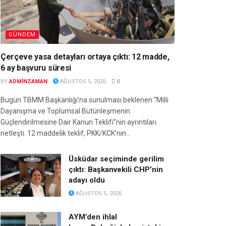
GÜNDEM
Çerçeve yasa detayları ortaya çıktı: 12 madde,
6 ay başvuru süresi
BY
ADMINZAMAN
AĞUSTOS 5, 2026
0
Bugün TBMM Başkanlığı’na sunulması beklenen “Milli
Dayanışma ve Toplumsal Bütünleşmenin
Güçlendirilmesine Dair Kanun Teklifi”nin ayrıntıları
netleşti. 12 maddelik teklif, PKK/KCK’nın...
Üsküdar seçiminde gerilim
çıktı: Başkanvekili CHP’nin
adayı oldu
AĞUSTOS 5, 2026
AYM’den ihlal