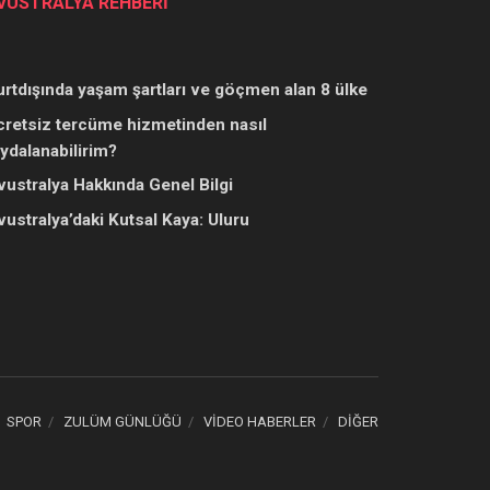
VUSTRALYA REHBERİ
urtdışında yaşam şartları ve göçmen alan 8 ülke
cretsiz tercüme hizmetinden nasıl
aydalanabilirim?
vustralya Hakkında Genel Bilgi
vustralya’daki Kutsal Kaya: Uluru
SPOR
ZULÜM GÜNLÜĞÜ
VİDEO HABERLER
DİĞER