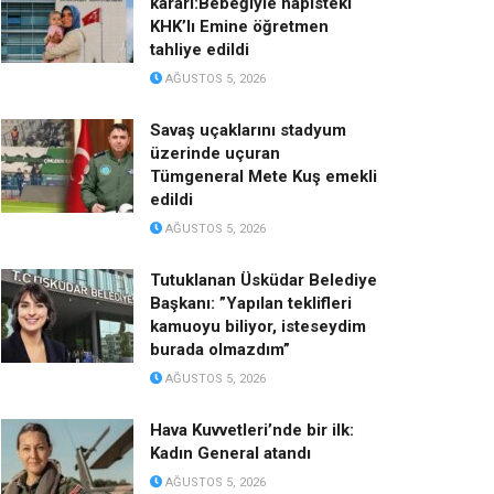
kararı:Bebeğiyle hapisteki
KHK’lı Emine öğretmen
tahliye edildi
AĞUSTOS 5, 2026
Savaş uçaklarını stadyum
üzerinde uçuran
Tümgeneral Mete Kuş emekli
edildi
AĞUSTOS 5, 2026
Tutuklanan Üsküdar Belediye
Başkanı: ”Yapılan teklifleri
kamuoyu biliyor, isteseydim
burada olmazdım”
AĞUSTOS 5, 2026
Hava Kuvvetleri’nde bir ilk:
Kadın General atandı
AĞUSTOS 5, 2026