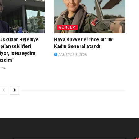
GÜNDEM
Üsküdar Belediye
Hava Kuvvetleri’nde bir ilk:
pılan teklifleri
Kadın General atandı
iyor, isteseydim
AĞUSTOS 5, 2026
azdım”
2026