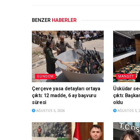
BENZER
HABERLER
GÜNDEM
MANŞET
Çerçeve yasa detayları ortaya
Üsküdar seç
çıktı: 12 madde, 6 ay başvuru
çıktı: Başka
süresi
oldu
AĞUSTOS 5, 2026
AĞUSTOS 5, 