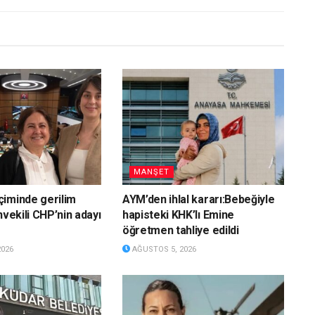
MANŞET
iminde gerilim
AYM’den ihlal kararı:Bebeğiyle
nvekili CHP’nin adayı
hapisteki KHK’lı Emine
öğretmen tahliye edildi
2026
AĞUSTOS 5, 2026