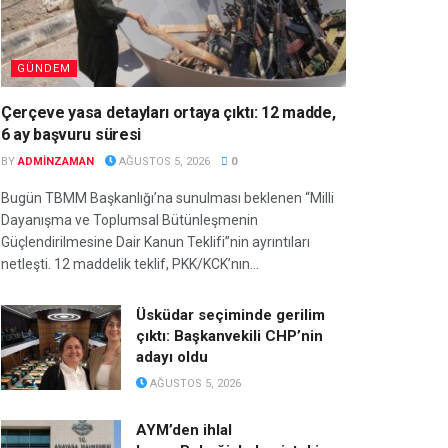
GÜNDEM
Çerçeve yasa detayları ortaya çıktı: 12 madde,
6 ay başvuru süresi
BY
ADMINZAMAN
AĞUSTOS 5, 2026
0
Bugün TBMM Başkanlığı’na sunulması beklenen “Milli
Dayanışma ve Toplumsal Bütünleşmenin
Güçlendirilmesine Dair Kanun Teklifi”nin ayrıntıları
netleşti. 12 maddelik teklif, PKK/KCK’nın...
Üsküdar seçiminde gerilim
çıktı: Başkanvekili CHP’nin
adayı oldu
AĞUSTOS 5, 2026
AYM’den ihlal