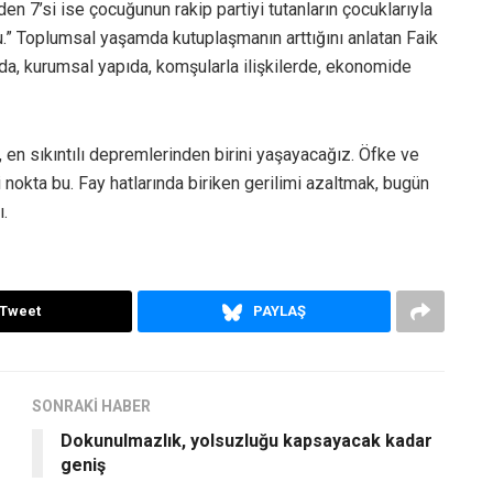
den 7’si ise çocuğunun rakip partiyi tutanların çocuklarıyla
u.” Toplumsal yaşamda kutuplaşmanın arttığını anlatan Faik
a, kurumsal yapıda, komşularla ilişkilerde, ekonomide
, en sıkıntılı depremlerinden birini yaşayacağız. Öfke ve
ği nokta bu. Fay hatlarında biriken gerilimi azaltmak, bugün
ı.
Tweet
PAYLAŞ
SONRAKİ HABER
Dokunulmazlık, yolsuzluğu kapsayacak kadar
geniş