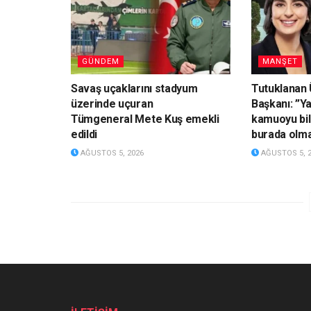
GÜNDEM
MANŞET
Savaş uçaklarını stadyum
Tutuklanan 
üzerinde uçuran
Başkanı: ”Ya
Tümgeneral Mete Kuş emekli
kamuoyu bil
edildi
burada olm
AĞUSTOS 5, 2026
AĞUSTOS 5, 