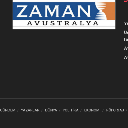
A
Y
Ü
f
A
A
GÜNDEM
YAZARLAR
DÜNYA
POLİTİKA
EKONOMİ
RÖPORTAJ