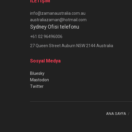
İLETİŞİM
info@zamanaustralia.com.au
australiazaman@hotmail.com
Sydney Ofisi telefonu
+61 02 96496006
27 Queen Street Auburn NSW 2144 Australia
Sosyal Medya
Bluesky
Mastodon
Twitter
ANA SAYFA