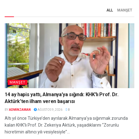
ALL
MANŞET
MANŞET
14 ay hapis yattı, Almanya’ya sığındı: KHK’lı Prof. Dr.
Aktürk’ten ilham veren başarısı
BY
ADMINZAMAN
AĞUSTOS 9, 2026
0
Altı yıl önce Türkiye’den ayrılarak Almanya’ya sığınmak zorunda
kalan KHK’lı Prof. Dr. Zekeriya Aktürk, yaşadıklarını “Zorunlu
hicretimin altıncı yılı vesiylesiyle”...