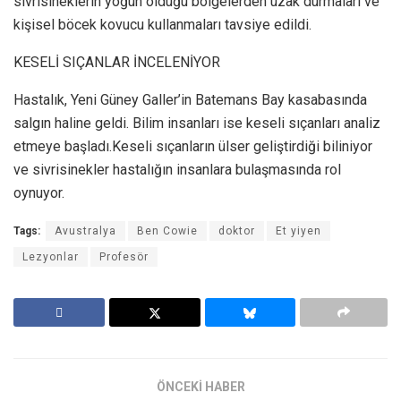
sivrisineklerin yoğun olduğu bölgelerden uzak durmaları ve
kişisel böcek kovucu kullanmaları tavsiye edildi.
KESELİ SIÇANLAR İNCELENİYOR
Hastalık, Yeni Güney Galler’in Batemans Bay kasabasında
salgın haline geldi. Bilim insanları ise keseli sıçanları analiz
etmeye başladı.Keseli sıçanların ülser geliştirdiği biliniyor
ve sivrisinekler hastalığın insanlara bulaşmasında rol
oynuyor.
Tags:
Avustralya
Ben Cowie
doktor
Et yiyen
Lezyonlar
Profesör
ÖNCEKİ HABER