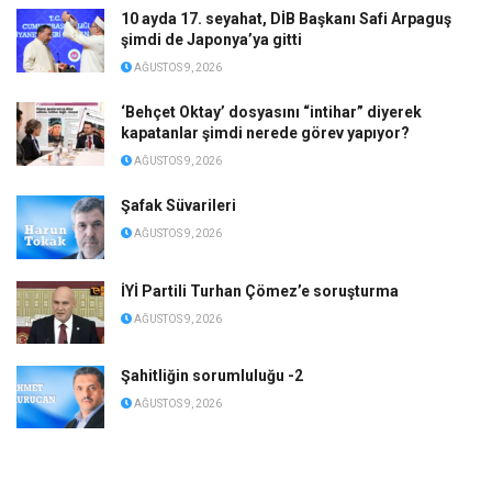
10 ayda 17. seyahat, DİB Başkanı Safi Arpaguş
şimdi de Japonya’ya gitti
AĞUSTOS 9, 2026
‘Behçet Oktay’ dosyasını “intihar” diyerek
kapatanlar şimdi nerede görev yapıyor?
AĞUSTOS 9, 2026
Şafak Süvarileri
AĞUSTOS 9, 2026
İYİ Partili Turhan Çömez’e soruşturma
AĞUSTOS 9, 2026
Şahitliğin sorumluluğu -2
AĞUSTOS 9, 2026