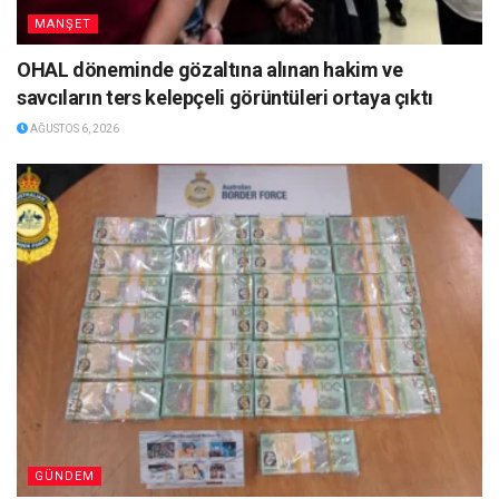
MANŞET
OHAL döneminde gözaltına alınan hakim ve
savcıların ters kelepçeli görüntüleri ortaya çıktı
AĞUSTOS 6, 2026
GÜNDEM