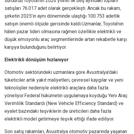
sürdürdü.Toyota’nın 2026 yılının ilk beş ayındaki toplam
satışları 76.017 adet olarak gerçekleşti. Ancak bu rakam,
şirketin 2025’in aynı döneminde ulaştığı 100.753 adetlik
satışın önemli ölçüde gerisinde kaldı.Uzmanlar, Toyota’nın
hâlen pazar lideri olmasına rağmen özellikle elektrikli ve
düşük emisyonlu araç segmentlerinde artan rekabetle karşı
karşıya bulunduğunu belirtiyor.
Elektrikli dönüşüm hızlanıyor
Otomotiv sektöründeki uzmanlara göre Avustralya’daki
tüketiciler artık yakıt maliyetleri, çevresel kaygılar ve yeni
teknolojiler nedeniyle elektrikli araçlara daha fazla
yöneliyor.Federal hükümetin uygulamaya koyduğu Yeni Araç
Verimlilik Standardı (New Vehicle Efficiency Standard) ve
eyalet bazındaki teşviklerin de üreticileri daha fazla
elektrikli model getirmeye teşvik ettiği ifade ediliyor.
Son satış rakamları, Avustralya otomotiv pazarında yaşanan