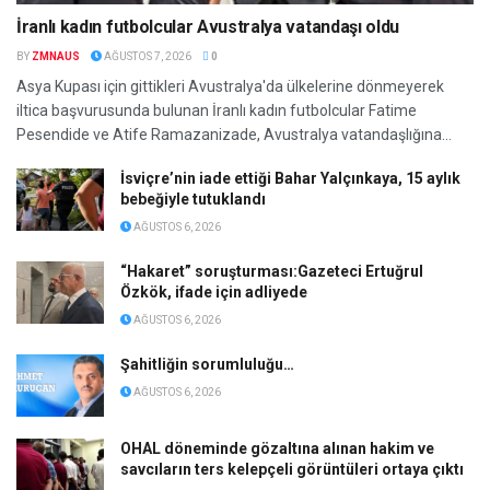
İranlı kadın futbolcular Avustralya vatandaşı oldu
BY
ZMNAUS
AĞUSTOS 7, 2026
0
Asya Kupası için gittikleri Avustralya'da ülkelerine dönmeyerek
iltica başvurusunda bulunan İranlı kadın futbolcular Fatime
Pesendide ve Atife Ramazanizade, Avustralya vatandaşlığına...
İsviçre’nin iade ettiği Bahar Yalçınkaya, 15 aylık
bebeğiyle tutuklandı
AĞUSTOS 6, 2026
“Hakaret” soruşturması:Gazeteci Ertuğrul
Özkök, ifade için adliyede
AĞUSTOS 6, 2026
Şahitliğin sorumluluğu…
AĞUSTOS 6, 2026
OHAL döneminde gözaltına alınan hakim ve
savcıların ters kelepçeli görüntüleri ortaya çıktı