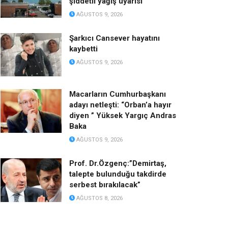
şiddetli yağış uyarısı
AĞUSTOS 9, 2026
Şarkıcı Cansever hayatını
kaybetti
AĞUSTOS 9, 2026
Macarların Cumhurbaşkanı
adayı netleşti: “Orban’a hayır
diyen ” Yüksek Yargıç Andras
Baka
AĞUSTOS 9, 2026
Prof. Dr.Özgenç:”Demirtaş,
talepte bulunduğu takdirde
serbest bırakılacak”
AĞUSTOS 8, 2026