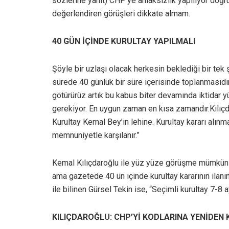
sözlerine yanıt) CHP’ye ahlaksızlık yapılıyor doğ
değerlendiren görüşleri dikkate almam.
40 GÜN İÇİNDE KURULTAY YAPILMALI
Şöyle bir uzlaşı olacak herkesin beklediği bir te
sürede 40 günlük bir süre içerisinde toplanmasıdır
götürürüz artık bu kabus biter devamında iktidar y
gerekiyor. En uygun zaman en kısa zamandır.Kılıçd
Kurultay Kemal Bey’in lehine. Kurultay kararı alınm
memnuniyetle karşılanır.”
Kemal
Kılıçdaroğlu
ile yüz yüze görüşme mümkün o
ama gazetede 40 ün içinde kurultay kararının ilanın
ile bilinen Gürsel Tekin ise, “Seçimli kurultay 7-8
KILIÇDAROĞLU: CHP’Yİ KODLARINA YENİDEN