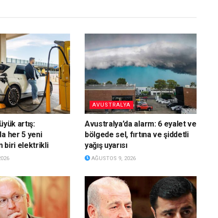
AVUSTRALYA
üyük artış:
Avustralya’da alarm: 6 eyalet ve
da her 5 yeni
bölgede sel, fırtına ve şiddetli
biri elektrikli
yağış uyarısı
2026
AĞUSTOS 9, 2026