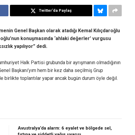
Twitter'da Paylaş
enin Genel Başkan olarak atadığı Kemal Kılıçdaroğlu
daroğlu’nun konuşmasında ‘ahlaki değerler’ vurgusu
zlık yapılıyor” dedi.
mhuriyet Halk Partisi grubunda bir ayrışmanın olmadığının
Genel Başkanı’yım hem bir kez daha seçilmiş Grup
e birlikte toplantılar yapar ancak bugün durum öyle değil.
Avustralya’da alarm: 6 eyalet ve bölgede sel,
fırtına ve şiddetli yağış uyarısı