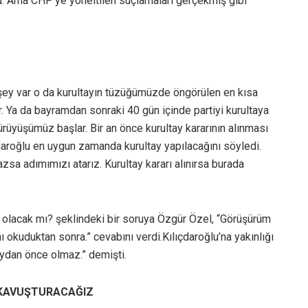
ru. Ama CHP’ye yöneltilen suçlamaları gerçekmiş gibi
k şey var o da kurultayın tüzüğümüzde öngörülen en kısa
. Ya da bayramdan sonraki 40 gün içinde partiyi kurultaya
ürüyüşümüz başlar. Bir an önce kurultay kararının alınması
aroğlu en uygun zamanda kurultay yapılacağını söyledi.
azsa adımımızı atarız. Kurultay kararı alınırsa burada
lacak mı? şeklindeki bir soruya Özgür Özel, “Görüşürüm
ı okuduktan sonra.” cevabını verdi.
Kılıçdaroğlu’na yakınlığı
 aydan önce olmaz.” demişti.
 KAVUŞTURACAĞIZ