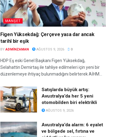
MANŞET
Figen Yüksekdağ: Çerçeve yasa dar ancak
tarihî bir eşik
BY
ADMINZAMAN
AĞUSTOS 9, 2026
0
HDP Eş eski Genel Başkanı Figen Yüksekdağ,
Selahattin Demirtaş ile tahliye edilmeleri için yeni bir
düzenlemeye ihtiyaç bulunmadığını belirterek AİHM...
Satışlarda büyük artış:
Avustralya’da her 5 yeni
otomobilden biri elektrikli
AĞUSTOS 9, 2026
Avustralya’da alarm: 6 eyalet
ve bölgede sel, fırtına ve