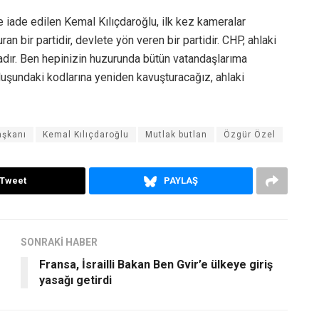
iade edilen Kemal Kılıçdaroğlu, ilk kez kameralar
an bir partidir, devlete yön veren bir partidir. CHP, ahlaki
adır. Ben hepinizin huzurunda bütün vatandaşlarıma
uluşundaki kodlarına yeniden kavuşturacağız, ahlaki
aşkanı
Kemal Kılıçdaroğlu
Mutlak butlan
Özgür Özel
Tweet
PAYLAŞ
SONRAKİ HABER
Fransa, İsrailli Bakan Ben Gvir’e ülkeye giriş
yasağı getirdi