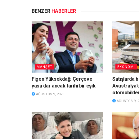
BENZER
HABERLER
MANŞET
EKONOMİ
Figen Yüksekdağ: Çerçeve
Satışlarda b
yasa dar ancak tarihî bir eşik
Avustralya’
otomobilden 
AĞUSTOS 9, 2026
AĞUSTOS 9, 