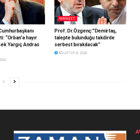
MANŞET
 Cumhurbaşkanı
Prof. Dr.Özgenç:”Demirtaş,
ti: “Orban’a hayır
talepte bulunduğu takdirde
sek Yargıç Andras
serbest bırakılacak”
AĞUSTOS 8, 2026
2026
A