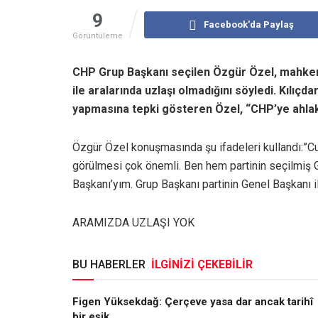
9
Facebook'da Paylaş
Görüntüleme
CHP Grup Başkanı seçilen Özgür Özel, mahkem
ile aralarında uzlaşı olmadığını söyledi. Kılıç
yapmasına tepki gösteren Özel, “CHP’ye ahlaksı
Özgür Özel konuşmasında şu ifadeleri kullandı:”Cu
görülmesi çok önemli. Ben hem partinin seçilmiş 
Başkanı’yım. Grup Başkanı partinin Genel Başkanı il
ARAMIZDA UZLAŞI YOK
BU HABERLER
İLGİNİZİ ÇEKEBİLİR
Figen Yüksekdağ: Çerçeve yasa dar ancak tarihî
bir eşik