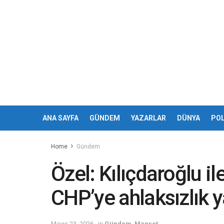
ANA SAYFA
GÜNDEM
YAZARLAR
DÜNYA
POL
Home
Gündem
Özel: Kılıçdaroğlu i
CHP’ye ahlaksızlık y
Mayıs 23, 2026
in
Gündem
,
Manşet