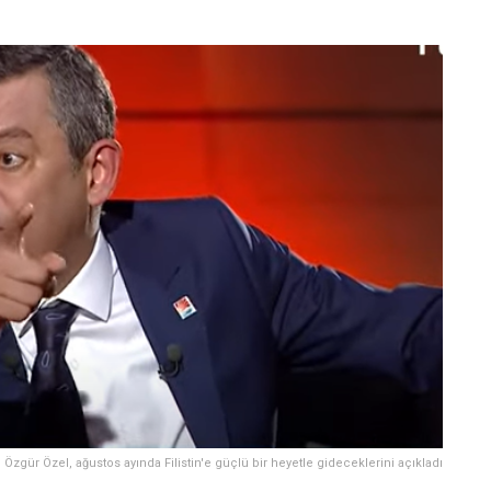
Özgür Özel, ağustos ayında Filistin'e güçlü bir heyetle gideceklerini açıkladı