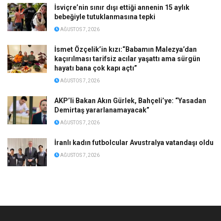
İsviçre’nin sınır dışı ettiği annenin 15 aylık
bebeğiyle tutuklanmasına tepki
AĞUSTOS 7, 2026
İsmet Özçelik’in kızı:“Babamın Malezya’dan
kaçırılması tarifsiz acılar yaşattı ama sürgün
hayatı bana çok kapı açtı”
AĞUSTOS 7, 2026
AKP’li Bakan Akın Gürlek, Bahçeli’ye: “Yasadan
Demirtaş yararlanamayacak”
AĞUSTOS 7, 2026
İranlı kadın futbolcular Avustralya vatandaşı oldu
AĞUSTOS 7, 2026