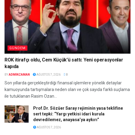
GÜNDEM
ROK itirafçı oldu, Cem Küçük’ü sattı: Yeni operasyonlar
kapıda
BY
ADMINZAMAN
AĞUSTOS 7, 2026
0
Son yıllarda gerçekleştirdiği finansal işlemlere yönelik detaylar
kamuoyunda tartışmalara neden olan ve çok sayıda farklı suçlama
ile tutuklanan Rasim Ozan...
Prof.Dr. Sözüer Saray rejiminin yasa teklifine
sert tepki: “Yargı yetkisi idari kurula
devredilemez, anayasa’ya aykırı”
AĞUSTOS 7, 2026