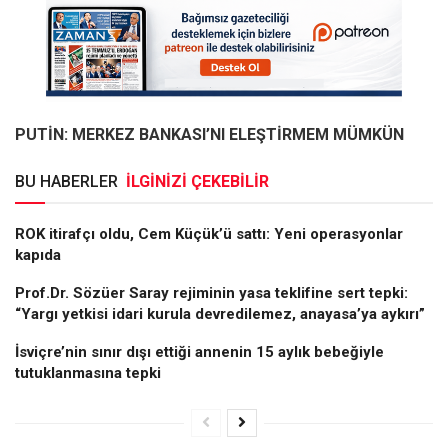
PUTİN: MERKEZ BANKASI’NI ELEŞTİRMEM MÜMKÜN
BU HABERLER
İLGİNİZİ ÇEKEBİLİR
ROK itirafçı oldu, Cem Küçük’ü sattı: Yeni operasyonlar
kapıda
Prof.Dr. Sözüer Saray rejiminin yasa teklifine sert tepki:
“Yargı yetkisi idari kurula devredilemez, anayasa’ya aykırı”
İsviçre’nin sınır dışı ettiği annenin 15 aylık bebeğiyle
tutuklanmasına tepki