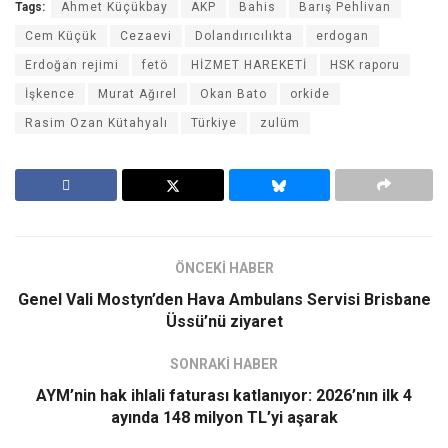
Tags:
Ahmet Küçükbay
AKP
Bahis
Barış Pehlivan
Cem Küçük
Cezaevi
Dolandırıcılıkta
erdogan
Erdoğan rejimi
fetö
HİZMET HAREKETİ
HSK raporu
İşkence
Murat Ağırel
Okan Bato
orkide
Rasim Ozan Kütahyalı
Türkiye
zulüm
ÖNCEKİ HABER
Genel Vali Mostyn’den Hava Ambulans Servisi Brisbane
Üssü’nü ziyaret
SONRAKİ HABER
AYM’nin hak ihlali faturası katlanıyor: 2026’nın ilk 4
ayında 148 milyon TL’yi aşarak