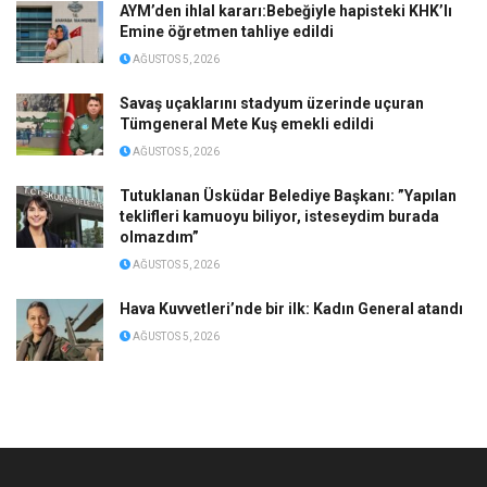
AYM’den ihlal kararı:Bebeğiyle hapisteki KHK’lı
Emine öğretmen tahliye edildi
AĞUSTOS 5, 2026
Savaş uçaklarını stadyum üzerinde uçuran
Tümgeneral Mete Kuş emekli edildi
AĞUSTOS 5, 2026
Tutuklanan Üsküdar Belediye Başkanı: ”Yapılan
teklifleri kamuoyu biliyor, isteseydim burada
olmazdım”
AĞUSTOS 5, 2026
Hava Kuvvetleri’nde bir ilk: Kadın General atandı
AĞUSTOS 5, 2026