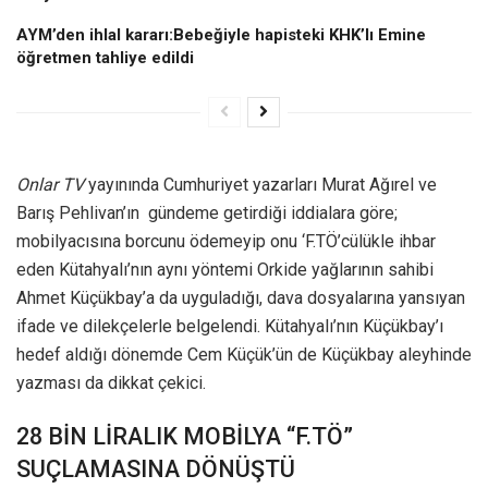
AYM’den ihlal kararı:Bebeğiyle hapisteki KHK’lı Emine
öğretmen tahliye edildi
Onlar TV
yayınında Cumhuriyet yazarları Murat Ağırel ve
Barış Pehlivan’ın gündeme getirdiği iddialara göre;
mobilyacısına borcunu ödemeyip onu ‘F.TÖ’cülükle ihbar
eden Kütahyalı’nın aynı yöntemi Orkide yağlarının sahibi
Ahmet Küçükbay’a da uyguladığı, dava dosyalarına yansıyan
ifade ve dilekçelerle belgelendi. Kütahyalı’nın Küçükbay’ı
hedef aldığı dönemde Cem Küçük’ün de Küçükbay aleyhinde
yazması da dikkat çekici.
28 BİN LİRALIK MOBİLYA “F.TÖ”
SUÇLAMASINA DÖNÜŞTÜ