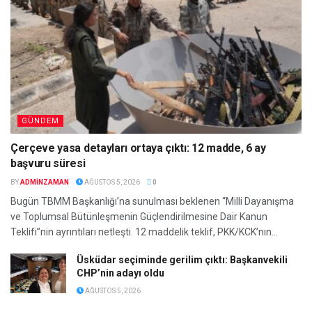
GÜNDEM
Çerçeve yasa detayları ortaya çıktı: 12 madde, 6 ay
başvuru süresi
BY
ADMINZAMAN
AĞUSTOS 5, 2026
0
Bugün TBMM Başkanlığı’na sunulması beklenen “Milli Dayanışma
ve Toplumsal Bütünleşmenin Güçlendirilmesine Dair Kanun
Teklifi”nin ayrıntıları netleşti. 12 maddelik teklif, PKK/KCK’nın...
Üsküdar seçiminde gerilim çıktı: Başkanvekili
CHP’nin adayı oldu
AĞUSTOS 5, 2026