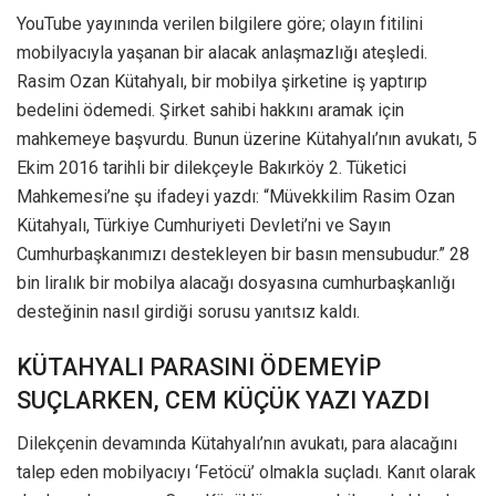
YouTube yayınında verilen bilgilere göre; olayın fitilini
mobilyacıyla yaşanan bir alacak anlaşmazlığı ateşledi.
Rasim Ozan Kütahyalı, bir mobilya şirketine iş yaptırıp
bedelini ödemedi. Şirket sahibi hakkını aramak için
mahkemeye başvurdu. Bunun üzerine Kütahyalı’nın avukatı, 5
Ekim 2016 tarihli bir dilekçeyle Bakırköy 2. Tüketici
Mahkemesi’ne şu ifadeyi yazdı: “Müvekkilim Rasim Ozan
Kütahyalı, Türkiye Cumhuriyeti Devleti’ni ve Sayın
Cumhurbaşkanımızı destekleyen bir basın mensubudur.” 28
bin liralık bir mobilya alacağı dosyasına cumhurbaşkanlığı
desteğinin nasıl girdiği sorusu yanıtsız kaldı.
KÜTAHYALI PARASINI ÖDEMEYİP
SUÇLARKEN, CEM KÜÇÜK YAZI YAZDI
Dilekçenin devamında Kütahyalı’nın avukatı, para alacağını
talep eden mobilyacıyı ‘Fetöcü’ olmakla suçladı. Kanıt olarak