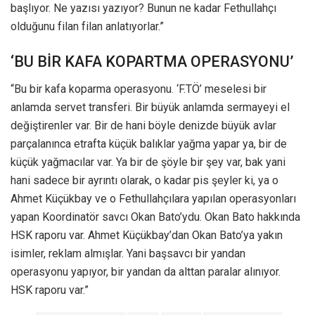
başlıyor. Ne yazısı yazıyor? Bunun ne kadar Fethullahçı
olduğunu filan filan anlatıyorlar.”
‘BU BİR KAFA KOPARTMA OPERASYONU’
“Bu bir kafa koparma operasyonu. ‘F.TÖ’ meselesi bir
anlamda servet transferi. Bir büyük anlamda sermayeyi el
değiştirenler var. Bir de hani böyle denizde büyük avlar
parçalanınca etrafta küçük balıklar yağma yapar ya, bir de
küçük yağmacılar var. Ya bir de şöyle bir şey var, bak yani
hani sadece bir ayrıntı olarak, o kadar pis şeyler ki, ya o
Ahmet Küçükbay ve o Fethullahçılara yapılan operasyonları
yapan Koordinatör savcı Okan Bato’ydu. Okan Bato hakkında
HSK raporu var. Ahmet Küçükbay’dan Okan Bato’ya yakın
isimler, reklam almışlar. Yani başsavcı bir yandan
operasyonu yapıyor, bir yandan da alttan paralar alınıyor.
HSK raporu var.”