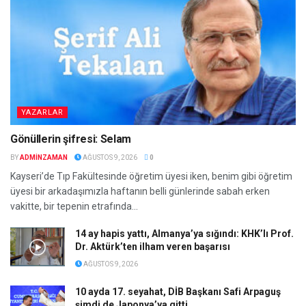
YAZARLAR
Gönüllerin şifresi: Selam
BY
ADMINZAMAN
AĞUSTOS 9, 2026
0
Kayseri’de Tıp Fakültesinde öğretim üyesi iken, benim gibi öğretim
üyesi bir arkadaşımızla haftanın belli günlerinde sabah erken
vakitte, bir tepenin etrafında...
14 ay hapis yattı, Almanya’ya sığındı: KHK’lı Prof.
Dr. Aktürk’ten ilham veren başarısı
AĞUSTOS 9, 2026
10 ayda 17. seyahat, DİB Başkanı Safi Arpaguş
şimdi de Japonya’ya gitti