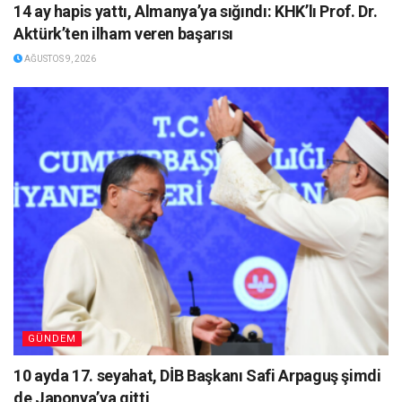
14 ay hapis yattı, Almanya’ya sığındı: KHK’lı Prof. Dr.
Aktürk’ten ilham veren başarısı
AĞUSTOS 9, 2026
GÜNDEM
10 ayda 17. seyahat, DİB Başkanı Safi Arpaguş şimdi
de Japonya’ya gitti