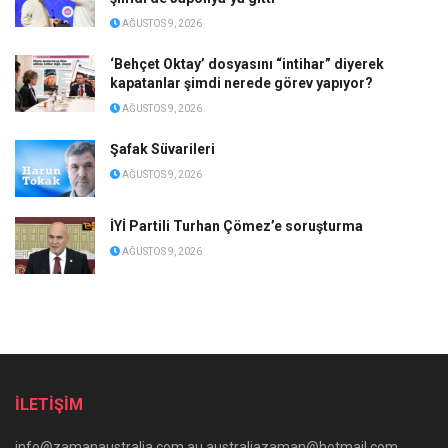
AĞUSTOS 9, 2026
‘Behçet Oktay’ dosyasını “intihar” diyerek
kapatanlar şimdi nerede görev yapıyor?
AĞUSTOS 9, 2026
Şafak Süvarileri
AĞUSTOS 9, 2026
İYİ Partili Turhan Çömez’e soruşturma
AĞUSTOS 9, 2026
İLETİŞİM
info@zamanaustralia.com.au australiazaman@hotmail.com