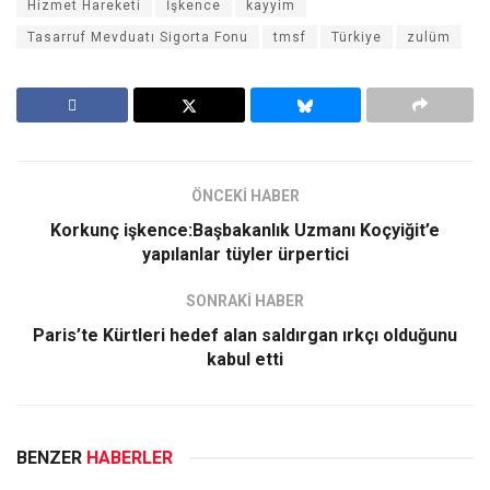
Hizmet Hareketi
İşkence
kayyim
Tasarruf Mevduatı Sigorta Fonu
tmsf
Türkiye
zulüm
ÖNCEKİ HABER
Korkunç işkence:Başbakanlık Uzmanı Koçyiğit’e
yapılanlar tüyler ürpertici
SONRAKİ HABER
Paris’te Kürtleri hedef alan saldırgan ırkçı olduğunu
kabul etti
BENZER
HABERLER