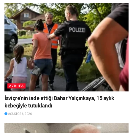
AVRUPA
İsviçre’nin iade ettiği Bahar Yalçınkaya, 15 aylık
bebeğiyle tutuklandı
AĞUSTOS 6, 2026