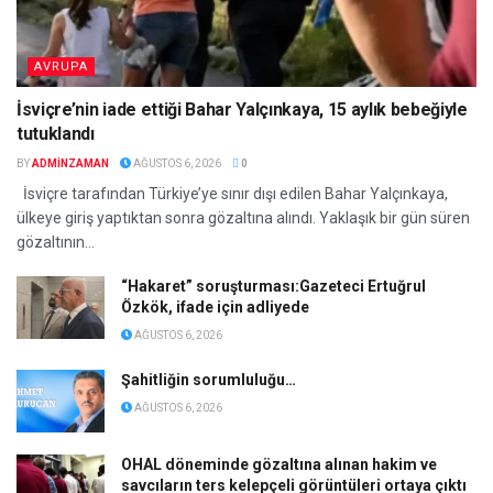
AVRUPA
İsviçre’nin iade ettiği Bahar Yalçınkaya, 15 aylık bebeğiyle
tutuklandı
BY
ADMINZAMAN
AĞUSTOS 6, 2026
0
İsviçre tarafından Türkiye’ye sınır dışı edilen Bahar Yalçınkaya,
ülkeye giriş yaptıktan sonra gözaltına alındı. Yaklaşık bir gün süren
gözaltının...
“Hakaret” soruşturması:Gazeteci Ertuğrul
Özkök, ifade için adliyede
AĞUSTOS 6, 2026
Şahitliğin sorumluluğu…
AĞUSTOS 6, 2026
OHAL döneminde gözaltına alınan hakim ve
savcıların ters kelepçeli görüntüleri ortaya çıktı