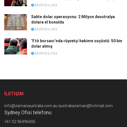
AĞUSTOS 6, 2026
Sahte dolar operasyonu: 2 Milyon Avustralya
dolara el konuldu
AĞUSTOS 6, 2026
‘F.tö borsası’nda rüşvetçi hakime suçüstü: 50 bin
dolar almış
AĞUSTOS 6, 2026
İLETİŞİM
info@zamanaustralia.com.au australiazaman@hotmail.com
Sydney Ofisi telefonu
+61 02 96496006