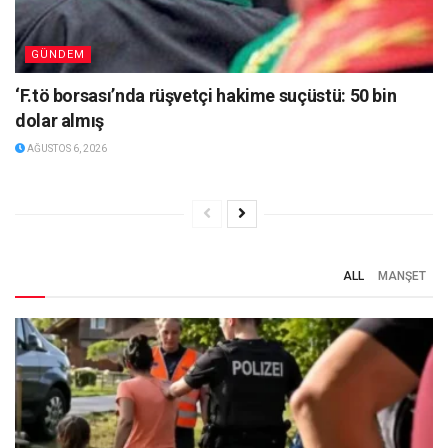
GÜNDEM
‘F.tö borsası’nda rüşvetçi hakime suçüstü: 50 bin
dolar almış
AĞUSTOS 6, 2026
ALL
MANŞET