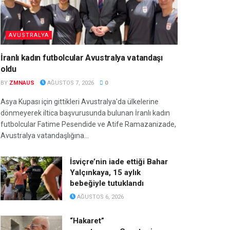
AVUSTRALYA
İranlı kadın futbolcular Avustralya vatandaşı
oldu
BY
ZMNAUS
AĞUSTOS 7, 2026
0
Asya Kupası için gittikleri Avustralya'da ülkelerine
dönmeyerek iltica başvurusunda bulunan İranlı kadın
futbolcular Fatime Pesendide ve Atife Ramazanizade,
Avustralya vatandaşlığına...
İsviçre’nin iade ettiği Bahar
Yalçınkaya, 15 aylık
bebeğiyle tutuklandı
AĞUSTOS 6, 2026
“Hakaret”