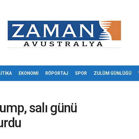
İTİKA
EKONOMİ
RÖPORTAJ
SPOR
ZULÜM GÜNLÜĞÜ
ump, salı günü
urdu