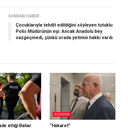
SONRAKİ HABER
Çocuklarıyla tehdit edildiğini söyleyen tutuklu
Polis Müdürünün eşi: Ancak Anadolu bey
vazgeçmedi, çünkü orada yetimin hakkı vardı
GÜNDEM
iade ettiği Bahar
“Hakaret”