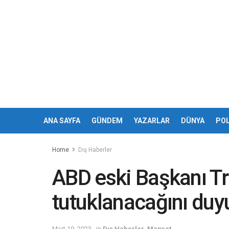
ANA SAYFA
GÜNDEM
YAZARLAR
DÜNYA
POL
Home
Dış Haberler
ABD eski Başkanı Tr
tutuklanacağını duy
Mart 19, 2023
in
Dış Haberler
,
Manşet