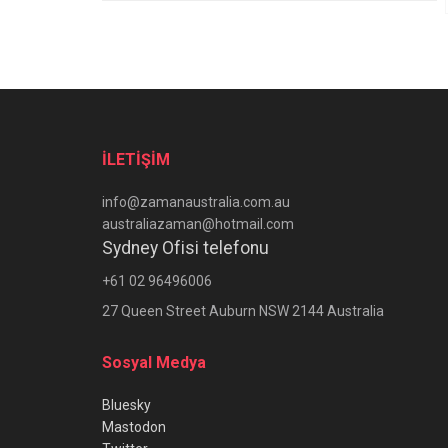
İLETİŞİM
info@zamanaustralia.com.au
australiazaman@hotmail.com
Sydney Ofisi telefonu
+61 02 96496006
27 Queen Street Auburn NSW 2144 Australia
Sosyal Medya
Bluesky
Mastodon