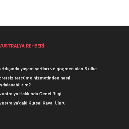
VUSTRALYA REHBERİ
urtdışında yaşam şartları ve göçmen alan 8 ülke
cretsiz tercüme hizmetinden nasıl
aydalanabilirim?
vustralya Hakkında Genel Bilgi
vustralya’daki Kutsal Kaya: Uluru