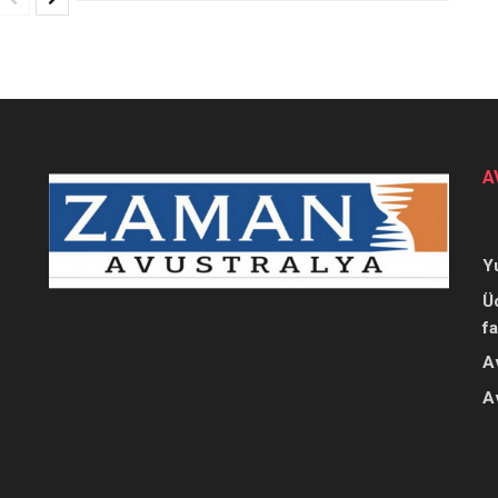
A
Y
Ü
f
A
A