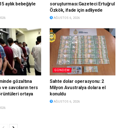
15 aylık bebeğiyle
soruşturması:Gazeteci Ertuğrul
Özkök, ifade için adliyede
2026
AĞUSTOS 6, 2026
GÜNDEM
inde gözaltına
Sahte dolar operasyonu: 2
 ve savcıların ters
Milyon Avustralya dolara el
örüntüleri ortaya
konuldu
AĞUSTOS 6, 2026
2026