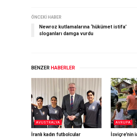
ÖNCEKİ HABER
Newroz kutlamalarına ‘hükümet istifa’
sloganları damga vurdu
BENZER
HABERLER
AVUSTRALYA
AVRUPA
İranlı kadın futbolcular
İsviçre’nin 