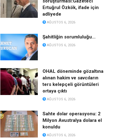
soruşturması:Gazeteci
Ertuğrul Özkök, ifade için
adliyede
AĞUSTOS 6, 2026
Şahitliğin sorumluluğu…
AĞUSTOS 6, 2026
OHAL döneminde gözaltına
alınan hakim ve savcıların
ters kelepçeli görüntüleri
ortaya çıktı
AĞUSTOS 6, 2026
Sahte dolar operasyonu: 2
Milyon Avustralya dolara el
konuldu
AĞUSTOS 6, 2026