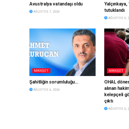
Avustralya vatandaşı oldu
Yalçınkaya, 
tutuklandı
AĞUSTOS 7, 2026
AĞUSTOS 6, 
MANŞET
MANŞET
Şahitliğin sorumluluğu…
OHAL dönem
alınan hakim
AĞUSTOS 6, 2026
kelepçeli g
çıktı
AĞUSTOS 6, 