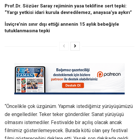
Prof.Dr. Sözüer Saray rejiminin yasa teklifine sert tepki:
“Yargı yetkisi idari kurula devredilemez, anayasa’ya aykırı”
İsviçre’nin sınır dışı ettiği annenin 15 aylık bebeğiyle
tutuklanmasına tepki
“Öncelikle çok üzgünüm. Yapmak istediğimiz yürüyüşümüzü
de engellediler. Teker teker gönderdiler. Sanat yürüyüşü
olmasını istemediler. Festivalde bir açılış olacak ancak
filmimiz gösterilemeyecek. Burada kötü olan şey festival
filmi göstereceğini deklare etti. Yasak son dakikada geldi.