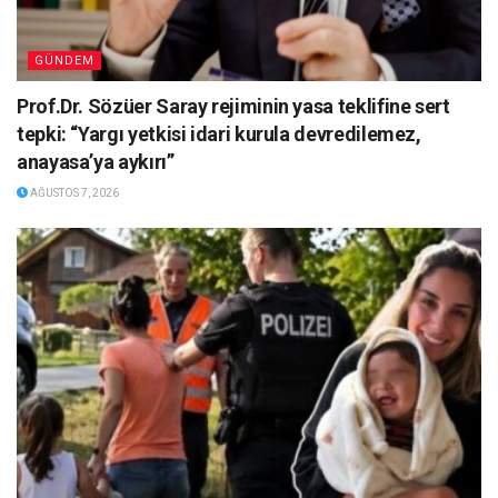
GÜNDEM
Prof.Dr. Sözüer Saray rejiminin yasa teklifine sert
tepki: “Yargı yetkisi idari kurula devredilemez,
anayasa’ya aykırı”
AĞUSTOS 7, 2026