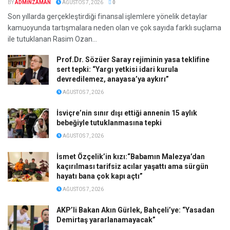
BY
ADMINZAMAN
AĞUSTOS 7, 2026
0
Son yıllarda gerçekleştirdiği finansal işlemlere yönelik detaylar
kamuoyunda tartışmalara neden olan ve çok sayıda farklı suçlama
ile tutuklanan Rasim Ozan...
Prof.Dr. Sözüer Saray rejiminin yasa teklifine
sert tepki: “Yargı yetkisi idari kurula
devredilemez, anayasa’ya aykırı”
AĞUSTOS 7, 2026
İsviçre’nin sınır dışı ettiği annenin 15 aylık
bebeğiyle tutuklanmasına tepki
AĞUSTOS 7, 2026
İsmet Özçelik’in kızı:“Babamın Malezya’dan
kaçırılması tarifsiz acılar yaşattı ama sürgün
hayatı bana çok kapı açtı”
AĞUSTOS 7, 2026
AKP’li Bakan Akın Gürlek, Bahçeli’ye: “Yasadan
Demirtaş yararlanamayacak”