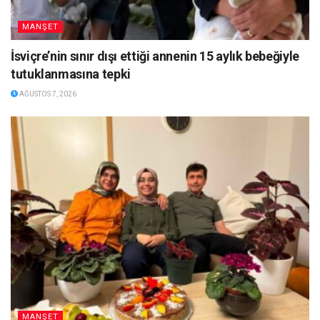
MANŞET
İsviçre’nin sınır dışı ettiği annenin 15 aylık bebeğiyle
tutuklanmasına tepki
AĞUSTOS 7, 2026
MANŞET