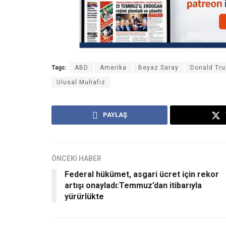
Tags:
ABD
Amerika
Beyaz Saray
Donald Tr
Ulusal Muhafız
PAYLAŞ
ÖNCEKİ HABER
Federal hükümet, asgari ücret için rekor
artışı onayladı:Temmuz’dan itibarıyla
yürürlükte