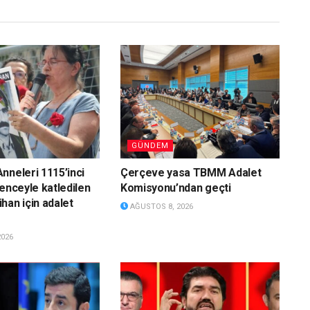
GÜNDEM
nneleri 1115’inci
Çerçeve yasa TBMM Adalet
kenceyle katledilen
Komisyonu’ndan geçti
han için adalet
AĞUSTOS 8, 2026
2026