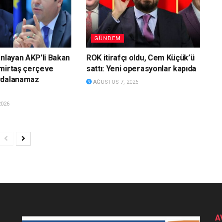
GÜNDEM
anlayan AKP’li Bakan
ROK itirafçı oldu, Cem Küçük’ü
mirtaş çerçeve
sattı: Yeni operasyonlar kapıda
ydalanamaz
AĞUSTOS 7, 2026
2026
A