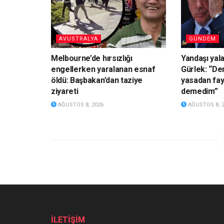
AVUSTRALYA
GÜNDEM
Melbourne’de hırsızlığı
Yandaşı yal
engellerken yaralanan esnaf
Gürlek: “De
öldü: Başbakan’dan taziye
yasadan fa
ziyareti
demedim”
AĞUSTOS 8, 2026
AĞUSTOS 8, 
İLETİŞİM