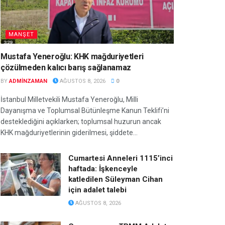
MANŞET
Mustafa Yeneroğlu: KHK mağduriyetleri
çözülmeden kalıcı barış sağlanamaz
BY
ADMINZAMAN
AĞUSTOS 8, 2026
0
İstanbul Milletvekili Mustafa Yeneroğlu, Milli
Dayanışma ve Toplumsal Bütünleşme Kanun Teklifi’ni
desteklediğini açıklarken; toplumsal huzurun ancak
KHK mağduriyetlerinin giderilmesi, şiddete...
Cumartesi Anneleri 1115’inci
haftada: İşkenceyle
katledilen Süleyman Cihan
için adalet talebi
AĞUSTOS 8, 2026