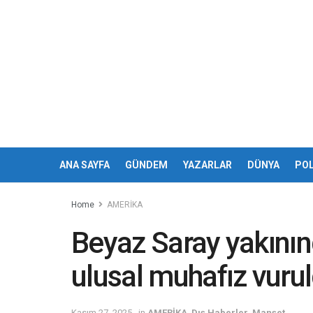
ANA SAYFA
GÜNDEM
YAZARLAR
DÜNYA
POL
Home
AMERİKA
Beyaz Saray yakınında
ulusal muhafız vuru
Kasım 27, 2025
in
AMERİKA
,
Dış Haberler
,
Manşet