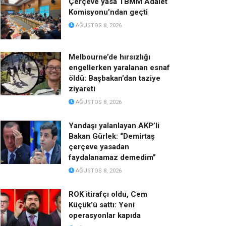
Çerçeve yasa TBMM Adalet
Komisyonu’ndan geçti
AĞUSTOS 8, 2026
Melbourne’de hırsızlığı
engellerken yaralanan esnaf
öldü: Başbakan’dan taziye
ziyareti
AĞUSTOS 8, 2026
Yandaşı yalanlayan AKP’li
Bakan Gürlek: “Demirtaş
çerçeve yasadan
faydalanamaz demedim”
AĞUSTOS 8, 2026
ROK itirafçı oldu, Cem
Küçük’ü sattı: Yeni
operasyonlar kapıda