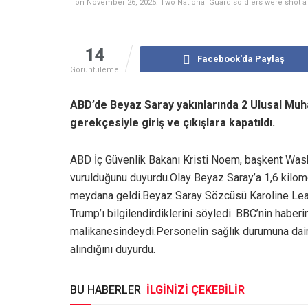
on November 26, 2025. Two National Guard soldiers were shot a
14
Facebook'da Paylaş
Görüntüleme
ABD’de Beyaz Saray yakınlarında 2 Ulusal Muh
gerekçesiyle giriş ve çıkışlara kapatıldı.
ABD İç Güvenlik Bakanı Kristi Noem, başkent Wash
vurulduğunu duyurdu.Olay Beyaz Saray’a 1,6 kilo
meydana geldi.Beyaz Saray Sözcüsü Karoline Leavi
Trump’ı bilgilendirdiklerini söyledi. BBC’nin habe
malikanesindeydi.Personelin sağlık durumuna dair b
alındığını duyurdu.
BU HABERLER
İLGİNİZİ ÇEKEBİLİR