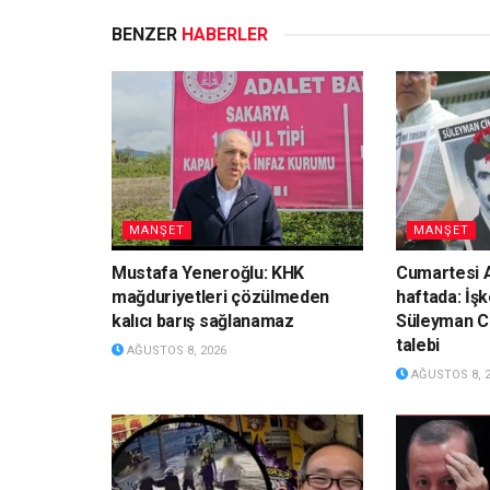
BENZER
HABERLER
MANŞET
MANŞET
Mustafa Yeneroğlu: KHK
Cumartesi A
mağduriyetleri çözülmeden
haftada: İş
kalıcı barış sağlanamaz
Süleyman Ci
talebi
AĞUSTOS 8, 2026
AĞUSTOS 8, 