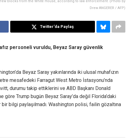
 few blocks from the White House, according to law enforcement. (Photo by
Drew ANGERER / AFP)
Twitter'da Paylaş
afız personeli vuruldu, Beyaz Saray güvenlik
ington’da Beyaz Saray yakınlarında iki ulusal muhafızın
metre mesafedeki Farragut West Metro İstasyonu’nda
tt, durumu takip ettiklerini ve ABD Başkanı Donald
rine göre Trump bugün Beyaz Saray’da değil Florida’daki
ir bilgi paylaşılmadı. Washington polisi, failin gözaltına