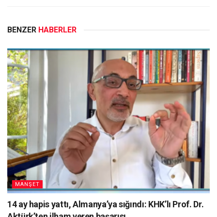
BENZER
HABERLER
MANŞET
14 ay hapis yattı, Almanya’ya sığındı: KHK’lı Prof. Dr.
Aktürk’ten ilham veren başarısı