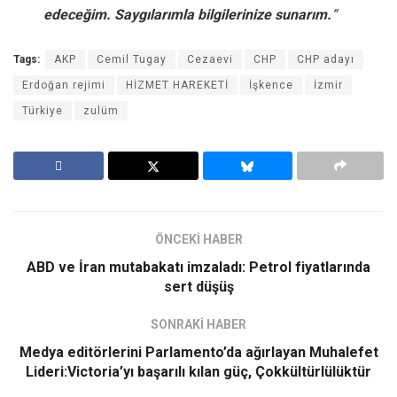
edeceğim. Saygılarımla bilgilerinize sunarım.
“
Tags:
AKP
Cemil Tugay
Cezaevi
CHP
CHP adayı
Erdoğan rejimi
HİZMET HAREKETİ
İşkence
İzmir
Türkiye
zulüm
ÖNCEKİ HABER
ABD ve İran mutabakatı imzaladı: Petrol fiyatlarında
sert düşüş
SONRAKİ HABER
Medya editörlerini Parlamento’da ağırlayan Muhalefet
Lideri:Victoria’yı başarılı kılan güç, Çokkültürlülüktür