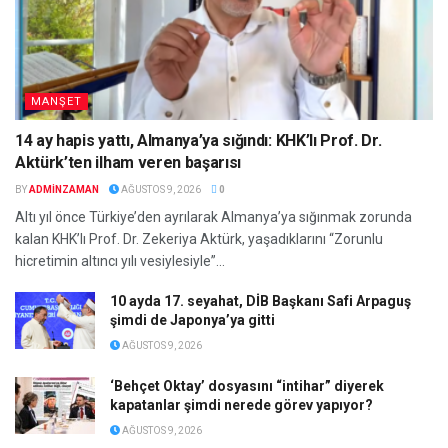
MANŞET
14 ay hapis yattı, Almanya’ya sığındı: KHK’lı Prof. Dr.
Aktürk’ten ilham veren başarısı
BY
ADMINZAMAN
AĞUSTOS 9, 2026
0
Altı yıl önce Türkiye’den ayrılarak Almanya’ya sığınmak zorunda
kalan KHK’lı Prof. Dr. Zekeriya Aktürk, yaşadıklarını “Zorunlu
hicretimin altıncı yılı vesiylesiyle”...
10 ayda 17. seyahat, DİB Başkanı Safi Arpaguş
şimdi de Japonya’ya gitti
AĞUSTOS 9, 2026
‘Behçet Oktay’ dosyasını “intihar” diyerek
kapatanlar şimdi nerede görev yapıyor?
AĞUSTOS 9, 2026