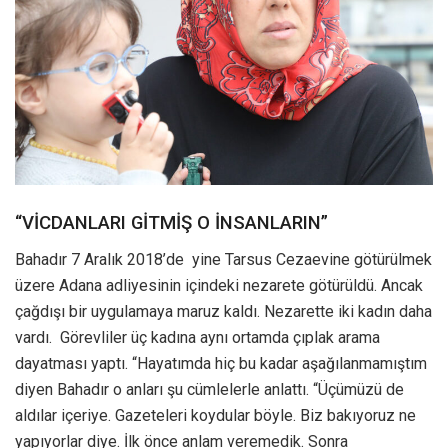
“VİCDANLARI GİTMİŞ O İNSANLARIN”
Bahadır 7 Aralık 2018’de yine Tarsus Cezaevine götürülmek
üzere Adana adliyesinin içindeki nezarete götürüldü. Ancak
çağdışı bir uygulamaya maruz kaldı. Nezarette iki kadın daha
vardı. Görevliler üç kadına aynı ortamda çıplak arama
dayatması yaptı. “Hayatımda hiç bu kadar aşağılanmamıştım
diyen Bahadır o anları şu cümlelerle anlattı. “Üçümüzü de
aldılar içeriye. Gazeteleri koydular böyle. Biz bakıyoruz ne
yapıyorlar diye. İlk önce anlam veremedik. Sonra