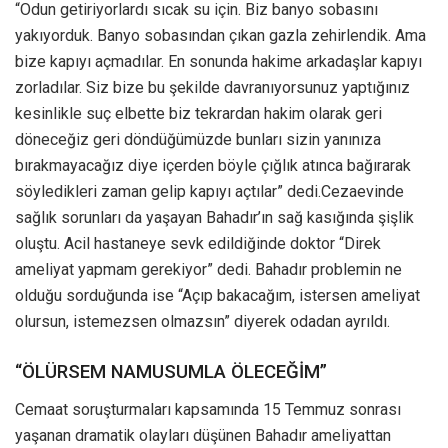
“Odun getiriyorlardı sıcak su için. Biz banyo sobasını
yakıyorduk. Banyo sobasından çıkan gazla zehirlendik. Ama
bize kapıyı açmadılar. En sonunda hakime arkadaşlar kapıyı
zorladılar. Siz bize bu şekilde davranıyorsunuz yaptığınız
kesinlikle suç elbette biz tekrardan hakim olarak geri
döneceğiz geri döndüğümüzde bunları sizin yanınıza
bırakmayacağız diye içerden böyle çığlık atınca bağırarak
söyledikleri zaman gelip kapıyı açtılar” dedi.Cezaevinde
sağlık sorunları da yaşayan Bahadır’ın sağ kasığında şişlik
oluştu. Acil hastaneye sevk edildiğinde doktor “Direk
ameliyat yapmam gerekiyor” dedi. Bahadır problemin ne
olduğu sorduğunda ise “Açıp bakacağım, istersen ameliyat
olursun, istemezsen olmazsın” diyerek odadan ayrıldı.
“ÖLÜRSEM NAMUSUMLA ÖLECEĞİM”
Cemaat soruşturmaları kapsamında 15 Temmuz sonrası
yaşanan dramatik olayları düşünen Bahadır ameliyattan