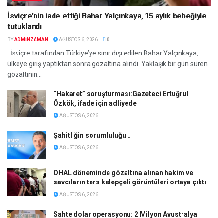
İsviçre’nin iade ettiği Bahar Yalçınkaya, 15 aylık bebeğiyle
tutuklandı
BY
ADMINZAMAN
AĞUSTOS 6, 2026
0
İsviçre tarafından Türkiye’ye sınır dışı edilen Bahar Yalçınkaya,
ülkeye giriş yaptıktan sonra gözaltına alındı. Yaklaşık bir gün süren
gözaltının...
“Hakaret” soruşturması:Gazeteci Ertuğrul
Özkök, ifade için adliyede
AĞUSTOS 6, 2026
Şahitliğin sorumluluğu…
AĞUSTOS 6, 2026
OHAL döneminde gözaltına alınan hakim ve
savcıların ters kelepçeli görüntüleri ortaya çıktı
AĞUSTOS 6, 2026
Sahte dolar operasyonu: 2 Milyon Avustralya