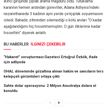
ikinci girişinde çıplak arama mağduru oldu. Tutuklama
kararının hemen ardından görevliler, Adana Adliyesi’ndeki
nezarethanede 3 kadının aynı yerde çırılçıplak soyunmasını
istedi. Bahadır, zihninden silemediği o kötü anıları “O kadar
aşağılandığımı hiç hissetmemiştim. O gün iliklerime kadar
hissettim” diyerek anlattı.
BU HABERLER
İLGİNİZİ ÇEKEBİLİR
“Hakaret” soruşturması:Gazeteci Ertuğrul Özkök, ifade
için adliyede
OHAL döneminde gözaltına alınan hakim ve savcıların ters
kelepçeli görüntüleri ortaya çıktı
Sahte dolar operasyonu: 2 Milyon Avustralya dolara el
konuldu