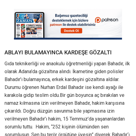
ABLAYI BULAMAYINCA KARDEŞE GÖZALTI
Gıda teknikerliği ve anaokulu öğretmenliği yapan Bahadır, ilk
olarak Adana’da gözaltına alındı. İkametine giden polisler
Bahadır’ı bulamayınca, erkek kardeşini gözaltına aldılar.
Durumu öğrenen Nurhan Erdal Bahadır ise kendi ayağı ile
karakola gidip teslim oldu.Bir gün boyunca aç bırakılan ve
namaz kılmasına izin verilmeyen Bahadır, hakim karşısına
çıkarıldı. Doğru düzgün savunma bile yapmasına izin
verilmeyen Bahadır’ı hakim, 15 Temmuz’da yaşananlardan
sorumlu tuttu. Hakim, “252 kişinin ölümünden sen
sorumlusun. Sen bu terör örgütüne üyesin” diyerek Bahadır‘ı