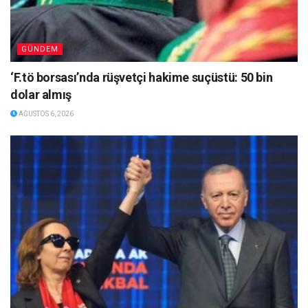
GÜNDEM
‘F.tö borsası’nda rüşvetçi hakime suçüstü: 50 bin
dolar almış
AĞUSTOS 6, 2026