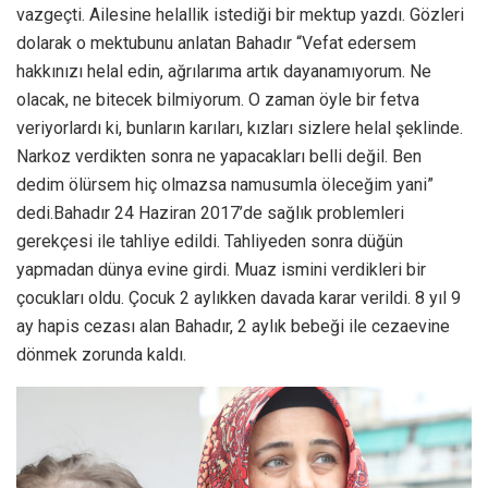
vazgeçti. Ailesine helallik istediği bir mektup yazdı. Gözleri
dolarak o mektubunu anlatan Bahadır “Vefat edersem
hakkınızı helal edin, ağrılarıma artık dayanamıyorum. Ne
olacak, ne bitecek bilmiyorum. O zaman öyle bir fetva
veriyorlardı ki, bunların karıları, kızları sizlere helal şeklinde.
Narkoz verdikten sonra ne yapacakları belli değil. Ben
dedim ölürsem hiç olmazsa namusumla öleceğim yani”
dedi.Bahadır 24 Haziran 2017’de sağlık problemleri
gerekçesi ile tahliye edildi. Tahliyeden sonra düğün
yapmadan dünya evine girdi. Muaz ismini verdikleri bir
çocukları oldu. Çocuk 2 aylıkken davada karar verildi. 8 yıl 9
ay hapis cezası alan Bahadır, 2 aylık bebeği ile cezaevine
dönmek zorunda kaldı.