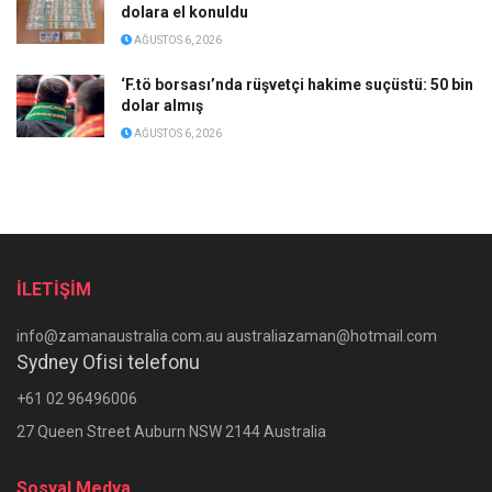
dolara el konuldu
AĞUSTOS 6, 2026
‘F.tö borsası’nda rüşvetçi hakime suçüstü: 50 bin
dolar almış
AĞUSTOS 6, 2026
İLETİŞİM
info@zamanaustralia.com.au australiazaman@hotmail.com
Sydney Ofisi telefonu
+61 02 96496006
27 Queen Street Auburn NSW 2144 Australia
Sosyal Medya