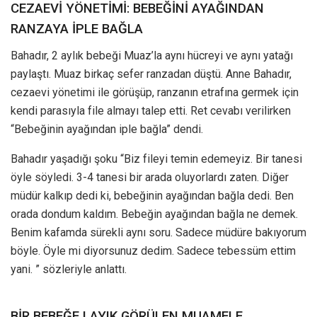
CEZAEVİ YÖNETİMİ: BEBEĞİNİ AYAĞINDAN
RANZAYA İPLE BAĞLA
Bahadır, 2 aylık bebeği Muaz’la aynı hücreyi ve aynı yatağı
paylaştı. Muaz birkaç sefer ranzadan düştü. Anne Bahadır,
cezaevi yönetimi ile görüşüp, ranzanın etrafına germek için
kendi parasıyla file almayı talep etti. Ret cevabı verilirken
“Bebeğinin ayağından iple bağla” dendi.
Bahadır yaşadığı şoku “Biz fileyi temin edemeyiz. Bir tanesi
öyle söyledi. 3-4 tanesi bir arada oluyorlardı zaten. Diğer
müdür kalkıp dedi ki, bebeğinin ayağından bağla dedi. Ben
orada dondum kaldım. Bebeğin ayağından bağla ne demek.
Benim kafamda sürekli aynı soru. Sadece müdüre bakıyorum
böyle. Öyle mi diyorsunuz dedim. Sadece tebessüm ettim
yani. ” sözleriyle anlattı.
BİR BEBEĞE LAYIK GÖRÜLEN MUAMELE