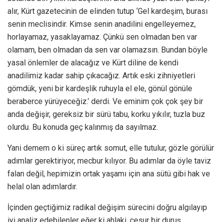
alır, Kürt gazetecinin de elinden tutup ‘Gel kardeşim, burası
senin meclisindir. Kimse senin anadilini engelleyemez,
horlayamaz, yasaklayamaz. Çünkü sen olmadan ben var
olamam, ben olmadan da sen var olamazsın. Bundan böyle
yasal önlemler de alacağız ve Kürt diline de kendi
anadilimiz kadar sahip çıkacağız. Artık eski zihniyetleri
gömdük, yeni bir kardeşlik ruhuyla el ele, gönül gönüle
beraberce yürüyeceğiz.’ derdi. Ve eminim çok çok şey bir
anda değişir, gereksiz bir sürü tabu, korku yıkılır, tuzla buz
olurdu. Bu konuda geç kalınmış da sayılmaz.
Yani demem o ki süreç artık somut, elle tutulur, gözle görülür
adımlar gerektiriyor, mecbur kılıyor. Bu adımlar da öyle taviz
falan değil, hepimizin ortak yaşamı için ana sütü gibi hak ve
helal olan adımlardır.
İçinden geçtiğimiz radikal değişim sürecini doğru algılayıp
iyi analiz edebilenler eğer ki ahlaki, cesur bir duruş