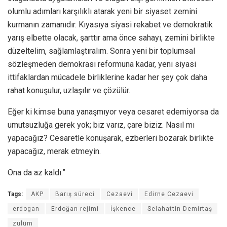
olumlu adımları karşılıklı atarak yeni bir siyaset zemini
kurmanın zamanıdır. Kıyasıya siyasi rekabet ve demokratik
yarış elbette olacak, şarttır ama önce sahayı, zemini birlikte
düzeltelim, sağlamlaştıralım. Sonra yeni bir toplumsal
sözleşmeden demokrasi reformuna kadar, yeni siyasi
ittifaklardan mücadele birliklerine kadar her şey çok daha
rahat konuşulur, uzlaşılır ve çözülür.
Eğer ki kimse buna yanaşmıyor veya cesaret edemiyorsa da
umutsuzluğa gerek yok; biz varız, çare biziz. Nasıl mı
yapacağız? Cesaretle konuşarak, ezberleri bozarak birlikte
yapacağız, merak etmeyin.
Ona da az kaldı.”
Tags:
AKP
Barış süreci
Cezaevi
Edirne Cezaevi
erdogan
Erdoğan rejimi
İşkence
Selahattin Demirtaş
zulüm