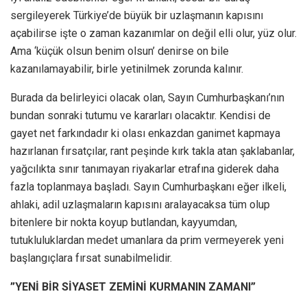
sergileyerek Türkiye’de büyük bir uzlaşmanın kapısını
açabilirse işte o zaman kazanımlar on değil elli olur, yüz olur.
Ama ‘küçük olsun benim olsun’ denirse on bile
kazanılamayabilir, birle yetinilmek zorunda kalınır.
Burada da belirleyici olacak olan, Sayın Cumhurbaşkanı’nın
bundan sonraki tutumu ve kararları olacaktır. Kendisi de
gayet net farkındadır ki olası enkazdan ganimet kapmaya
hazırlanan fırsatçılar, rant peşinde kırk takla atan şaklabanlar,
yağcılıkta sınır tanımayan riyakarlar etrafına giderek daha
fazla toplanmaya başladı. Sayın Cumhurbaşkanı eğer ilkeli,
ahlaki, adil uzlaşmaların kapısını aralayacaksa tüm olup
bitenlere bir nokta koyup butlandan, kayyumdan,
tutukluluklardan medet umanlara da prim vermeyerek yeni
başlangıçlara fırsat sunabilmelidir.
”YENİ BİR SİYASET ZEMİNİ KURMANIN ZAMANI”