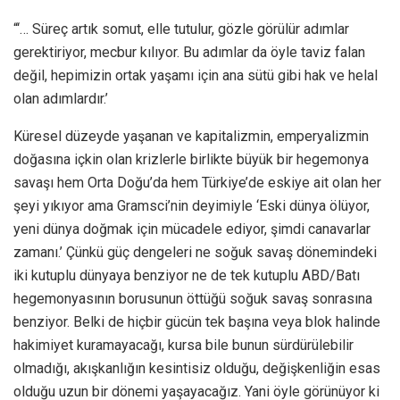
“‘… Süreç artık somut, elle tutulur, gözle görülür adımlar
gerektiriyor, mecbur kılıyor. Bu adımlar da öyle taviz falan
değil, hepimizin ortak yaşamı için ana sütü gibi hak ve helal
olan adımlardır.’
Küresel düzeyde yaşanan ve kapitalizmin, emperyalizmin
doğasına içkin olan krizlerle birlikte büyük bir hegemonya
savaşı hem Orta Doğu’da hem Türkiye’de eskiye ait olan her
şeyi yıkıyor ama Gramsci’nin deyimiyle ‘Eski dünya ölüyor,
yeni dünya doğmak için mücadele ediyor, şimdi canavarlar
zamanı.’ Çünkü güç dengeleri ne soğuk savaş dönemindeki
iki kutuplu dünyaya benziyor ne de tek kutuplu ABD/Batı
hegemonyasının borusunun öttüğü soğuk savaş sonrasına
benziyor. Belki de hiçbir gücün tek başına veya blok halinde
hakimiyet kuramayacağı, kursa bile bunun sürdürülebilir
olmadığı, akışkanlığın kesintisiz olduğu, değişkenliğin esas
olduğu uzun bir dönemi yaşayacağız. Yani öyle görünüyor ki