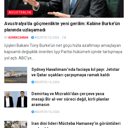
AVUSTRALYA
Avustralya’da göçmenlikte yeni gerilim: Kabine Burke’ün
planında uzlaşamadı
BY
ADMINZAMAN
AĞUSTOS 10, 2026
0
İçişleri Bakanı Tony Burke’ün net göçü hızla azaltmayı amaçlayan
kapsamlı değişiklik önerileri İşçi Partisi hükümeti içinde tartışmaya
yol açtı. ABC’ye...
Sydney Havalimanı’nda faciaya kıl payı: Jetstar
ve Qatar uçakları çarpışmaya ramak kaldı
AĞUSTOS 10, 2026
Demirtaş ve Mızraklı’dan çerçeve yasa
mesajı:Bir al-ver süreci değil, kirli planlar
aramasın
AĞUSTOS 10, 2026
İran dini lideri Mücteba Hamaney’in görüntüleri