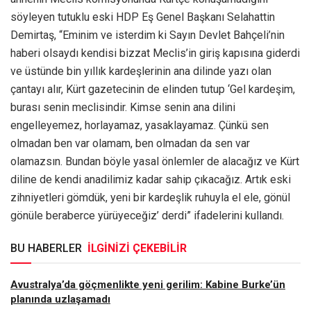
söyleyen tutuklu eski HDP Eş Genel Başkanı Selahattin
Demirtaş, “Eminim ve isterdim ki Sayın Devlet Bahçeli’nin
haberi olsaydı kendisi bizzat Meclis’in giriş kapısına giderdi
ve üstünde bin yıllık kardeşlerinin ana dilinde yazı olan
çantayı alır, Kürt gazetecinin de elinden tutup ‘Gel kardeşim,
burası senin meclisindir. Kimse senin ana dilini
engelleyemez, horlayamaz, yasaklayamaz. Çünkü sen
olmadan ben var olamam, ben olmadan da sen var
olamazsın. Bundan böyle yasal önlemler de alacağız ve Kürt
diline de kendi anadilimiz kadar sahip çıkacağız. Artık eski
zihniyetleri gömdük, yeni bir kardeşlik ruhuyla el ele, gönül
gönüle beraberce yürüyeceğiz’ derdi” ifadelerini kullandı.
BU HABERLER
İLGİNİZİ ÇEKEBİLİR
Avustralya’da göçmenlikte yeni gerilim: Kabine Burke’ün
planında uzlaşamadı