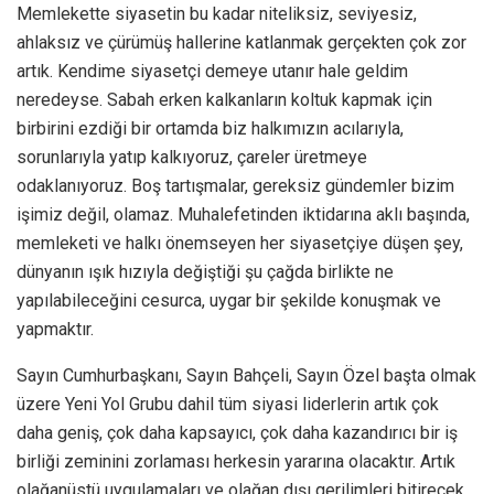
Memlekette siyasetin bu kadar niteliksiz, seviyesiz,
ahlaksız ve çürümüş hallerine katlanmak gerçekten çok zor
artık. Kendime siyasetçi demeye utanır hale geldim
neredeyse. Sabah erken kalkanların koltuk kapmak için
birbirini ezdiği bir ortamda biz halkımızın acılarıyla,
sorunlarıyla yatıp kalkıyoruz, çareler üretmeye
odaklanıyoruz. Boş tartışmalar, gereksiz gündemler bizim
işimiz değil, olamaz. Muhalefetinden iktidarına aklı başında,
memleketi ve halkı önemseyen her siyasetçiye düşen şey,
dünyanın ışık hızıyla değiştiği şu çağda birlikte ne
yapılabileceğini cesurca, uygar bir şekilde konuşmak ve
yapmaktır.
Sayın Cumhurbaşkanı, Sayın Bahçeli, Sayın Özel başta olmak
üzere Yeni Yol Grubu dahil tüm siyasi liderlerin artık çok
daha geniş, çok daha kapsayıcı, çok daha kazandırıcı bir iş
birliği zeminini zorlaması herkesin yararına olacaktır. Artık
olağanüstü uygulamaları ve olağan dışı gerilimleri bitirecek