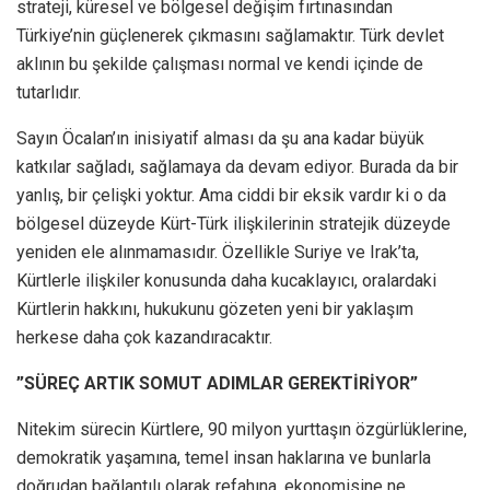
strateji, küresel ve bölgesel değişim fırtınasından
Türkiye’nin güçlenerek çıkmasını sağlamaktır. Türk devlet
aklının bu şekilde çalışması normal ve kendi içinde de
tutarlıdır.
Sayın Öcalan’ın inisiyatif alması da şu ana kadar büyük
katkılar sağladı, sağlamaya da devam ediyor. Burada da bir
yanlış, bir çelişki yoktur. Ama ciddi bir eksik vardır ki o da
bölgesel düzeyde Kürt-Türk ilişkilerinin stratejik düzeyde
yeniden ele alınmamasıdır. Özellikle Suriye ve Irak’ta,
Kürtlerle ilişkiler konusunda daha kucaklayıcı, oralardaki
Kürtlerin hakkını, hukukunu gözeten yeni bir yaklaşım
herkese daha çok kazandıracaktır.
”SÜREÇ ARTIK SOMUT ADIMLAR GEREKTİRİYOR”
Nitekim sürecin Kürtlere, 90 milyon yurttaşın özgürlüklerine,
demokratik yaşamına, temel insan haklarına ve bunlarla
doğrudan bağlantılı olarak refahına, ekonomisine ne