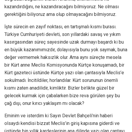
kazandırdığını, ne kazandıracağını bilmiyoruz. Ne olması
gerektiğini biliyoruz ama olup olmayacağını bilmiyoruz.
İşte sürecin en zayıf noktası, en tartışmalı kısmı burası.
Türkiye Cumhuriyeti devleti, son yıllardaki savaş ve yıkım
kasırgasından süreç sayesinde uzak durmayı başardı ki bu
en büyük kazanımımızdır, dolayısıyla bunu yok saymak, buna
değer vermemek haksızlık olur. Ama aynı süreçte mesela
bir Kürt anne Meclis Komisyonunda Kürtçe konuşamadı, bir
Kürt gazeteci üstünde Kürtçe yazı olan çantasıyla Meclis’e
sokulmadı. İncitildiler, horlandılar. Kürt sorununun önemli
kısmı zaten anadilidir, kimliktir. Bizler birlikte güzel bir
gelecek kurmak için çabalarken bize reva görülen şey bu
çağ dışı, onur kırıcı yaklaşım mı olacak?
Eminim ve isterdim ki Sayın Devlet Bahçeli’nin haberi
olsaydı kendisi bizzat Meclis’in giriş kapısına giderdi ve
üstünde bin yıllık kardeşlerinin ana dilinde yazı olan çantayı