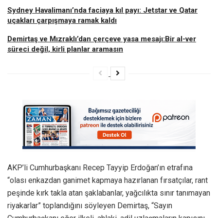
Sydney Havalimanı’nda faciaya kıl payı: Jetstar ve Qatar
uçakları çarpışmaya ramak kaldı
Demirtaş ve Mızraklı’dan çerçeve yasa mesajı:Bir al-ver
süreci değil, kirli planlar aramasın
AKP’li Cumhurbaşkanı Recep Tayyip Erdoğan’ın etrafına
“olası enkazdan ganimet kapmaya hazırlanan fırsatçılar, rant
peşinde kırk takla atan şaklabanlar, yağcılıkta sınır tanımayan
riyakarlar” toplandığını söyleyen Demirtaş, “Sayın