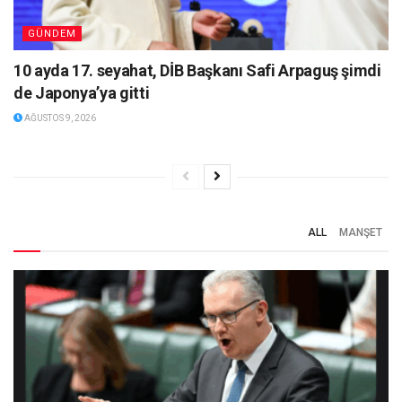
GÜNDEM
10 ayda 17. seyahat, DİB Başkanı Safi Arpaguş şimdi
de Japonya’ya gitti
AĞUSTOS 9, 2026
ALL
MANŞET