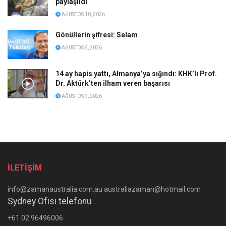
paylaşıldı
AĞUSTOS 10, 2026
Gönüllerin şifresi: Selam
AĞUSTOS 9, 2026
14 ay hapis yattı, Almanya’ya sığındı: KHK’lı Prof.
Dr. Aktürk’ten ilham veren başarısı
AĞUSTOS 9, 2026
İLETİŞİM
info@zamanaustralia.com.au australiazaman@hotmail.com
Sydney Ofisi telefonu
+61 02 96496006