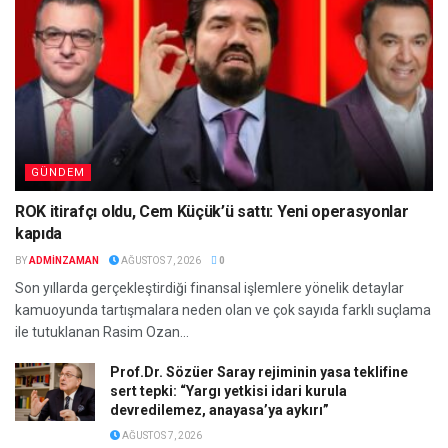
GÜNDEM
ROK itirafçı oldu, Cem Küçük’ü sattı: Yeni operasyonlar
kapıda
BY
ADMINZAMAN
AĞUSTOS 7, 2026
0
Son yıllarda gerçekleştirdiği finansal işlemlere yönelik detaylar
kamuoyunda tartışmalara neden olan ve çok sayıda farklı suçlama
ile tutuklanan Rasim Ozan...
Prof.Dr. Sözüer Saray rejiminin yasa teklifine
sert tepki: “Yargı yetkisi idari kurula
devredilemez, anayasa’ya aykırı”
AĞUSTOS 7, 2026