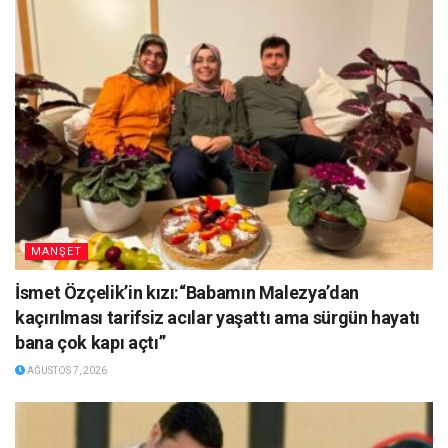
MANŞET
İsmet Özçelik’in kızı:“Babamın Malezya’dan
kaçırılması tarifsiz acılar yaşattı ama sürgün hayatı
bana çok kapı açtı”
AĞUSTOS 7, 2026