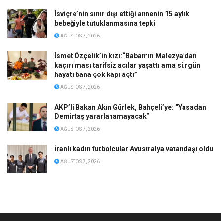
İsviçre’nin sınır dışı ettiği annenin 15 aylık
bebeğiyle tutuklanmasına tepki
AĞUSTOS 7, 2026
İsmet Özçelik’in kızı:“Babamın Malezya’dan
kaçırılması tarifsiz acılar yaşattı ama sürgün
hayatı bana çok kapı açtı”
AĞUSTOS 7, 2026
AKP’li Bakan Akın Gürlek, Bahçeli’ye: “Yasadan
Demirtaş yararlanamayacak”
AĞUSTOS 7, 2026
İranlı kadın futbolcular Avustralya vatandaşı oldu
AĞUSTOS 7, 2026