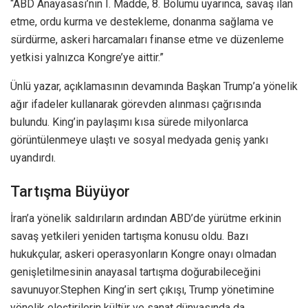
“ABD Anayasası’nın I. Madde, 8. Bölümü uyarınca, savaş ilan
etme, ordu kurma ve destekleme, donanma sağlama ve
sürdürme, askeri harcamaları finanse etme ve düzenleme
yetkisi yalnızca Kongre’ye aittir.”
Ünlü yazar, açıklamasının devamında Başkan Trump’a yönelik
ağır ifadeler kullanarak görevden alınması çağrısında
bulundu. King’in paylaşımı kısa sürede milyonlarca
görüntülenmeye ulaştı ve sosyal medyada geniş yankı
uyandırdı.
Tartışma Büyüyor
İran’a yönelik saldırıların ardından ABD’de yürütme erkinin
savaş yetkileri yeniden tartışma konusu oldu. Bazı
hukukçular, askeri operasyonların Kongre onayı olmadan
genişletilmesinin anayasal tartışma doğurabileceğini
savunuyor.Stephen King’in sert çıkışı, Trump yönetimine
yönelik eleştirilerin kültür ve sanat dünyasında da