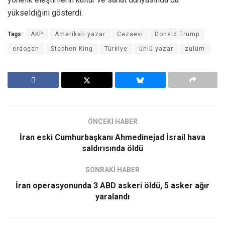
yükseldiğini gösterdi.
Tags:
AKP
Amerikalı yazar
Cezaevi
Donald Trump
erdogan
Stephen King
Türkiye
ünlü yazar
zulüm
ÖNCEKİ HABER
İran eski Cumhurbaşkanı Ahmedinejad İsrail hava
saldırısında öldü
SONRAKİ HABER
İran operasyonunda 3 ABD askeri öldü, 5 asker ağır
yaralandı