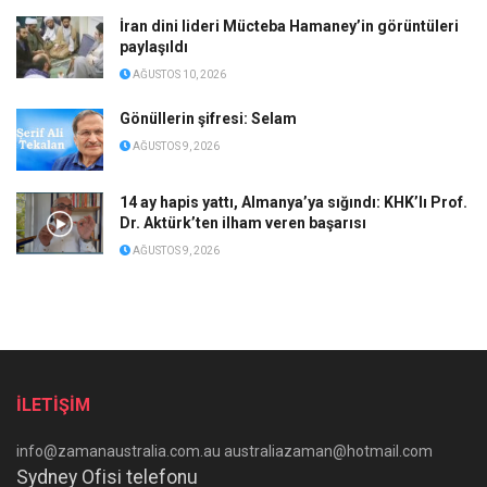
İran dini lideri Mücteba Hamaney’in görüntüleri
paylaşıldı
AĞUSTOS 10, 2026
Gönüllerin şifresi: Selam
AĞUSTOS 9, 2026
14 ay hapis yattı, Almanya’ya sığındı: KHK’lı Prof.
Dr. Aktürk’ten ilham veren başarısı
AĞUSTOS 9, 2026
İLETİŞİM
info@zamanaustralia.com.au australiazaman@hotmail.com
Sydney Ofisi telefonu