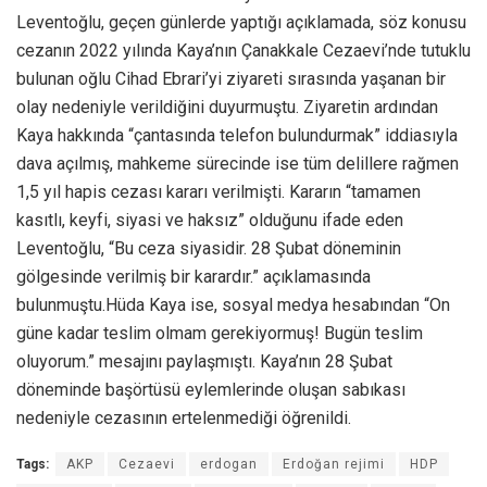
Leventoğlu, geçen günlerde yaptığı açıklamada, söz konusu
cezanın 2022 yılında Kaya’nın Çanakkale Cezaevi’nde tutuklu
bulunan oğlu Cihad Ebrari’yi ziyareti sırasında yaşanan bir
olay nedeniyle verildiğini duyurmuştu. Ziyaretin ardından
Kaya hakkında “çantasında telefon bulundurmak” iddiasıyla
dava açılmış, mahkeme sürecinde ise tüm delillere rağmen
1,5 yıl hapis cezası kararı verilmişti. Kararın “tamamen
kasıtlı, keyfi, siyasi ve haksız” olduğunu ifade eden
Leventoğlu, “Bu ceza siyasidir. 28 Şubat döneminin
gölgesinde verilmiş bir karardır.” açıklamasında
bulunmuştu.Hüda Kaya ise, sosyal medya hesabından “On
güne kadar teslim olmam gerekiyormuş! Bugün teslim
oluyorum.” mesajını paylaşmıştı. Kaya’nın 28 Şubat
döneminde başörtüsü eylemlerinde oluşan sabıkası
nedeniyle cezasının ertelenmediği öğrenildi.
Tags:
AKP
Cezaevi
erdogan
Erdoğan rejimi
HDP