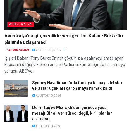
AVUSTRALYA
Avustralya’da göçmenlikte yeni gerilim: Kabine Burke’ün
planında uzlaşamadı
BY
ADMINZAMAN
AĞUSTOS 10, 2026
0
İçişleri Bakanı Tony Burke’ün net göçü hızla azaltmayı amaçlayan
kapsamlı değişiklik önerileri İşçi Partisi hükümeti içinde tartışmaya
yol açtı. ABC’ye...
Sydney Havalimanı’nda faciaya kıl payı: Jetstar
ve Qatar uçakları çarpışmaya ramak kaldı
AĞUSTOS 10, 2026
Demirtaş ve Mızraklı’dan çerçeve yasa
mesajı:Bir al-ver süreci değil, kirli planlar
aramasın
AĞUSTOS 10, 2026