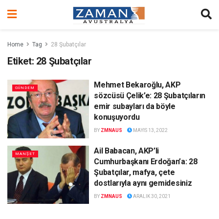
Home
Tag
28 Şubatçılar
Etiket:
28 Şubatçılar
Mehmet Bekaroğlu, AKP
GÜNDEM
sözcüsü Çelik’e: 28 Şubatçıların
emir subayları da böyle
konuşuyordu
BY
ZMNAUS
MAYIS 13, 2022
Ail Babacan, AKP’li
MANŞET
Cumhurbaşkanı Erdoğan’a: 28
Şubatçılar, mafya, çete
dostlarıyla aynı gemidesiniz
BY
ZMNAUS
ARALIK 30, 2021