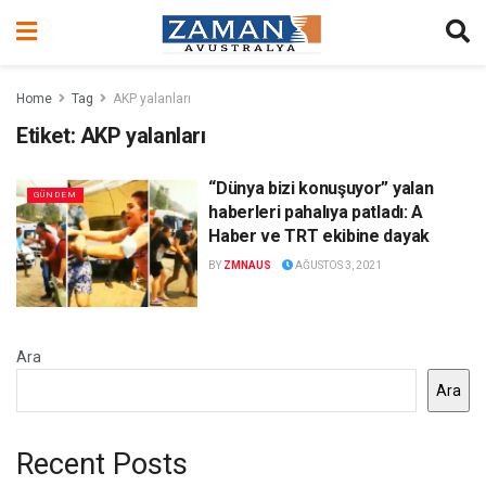
Home
Tag
AKP yalanları
Etiket:
AKP yalanları
“Dünya bizi konuşuyor” yalan
GÜNDEM
haberleri pahalıya patladı: A
Haber ve TRT ekibine dayak
BY
ZMNAUS
AĞUSTOS 3, 2021
Ara
Ara
Recent Posts