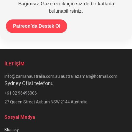
Bağımsız Gazetecilik için siz de bir katkıda
bulunabilirsiniz.
Patreon’da Destek Ol
İLETİŞİM
info@zamanaustralia.com.au australiazaman@hotmail.com
Sydney Ofisi telefonu
+61 02 96496006
27 Queen Street Auburn NSW 2144 Australia
Sosyal Medya
Bluesky