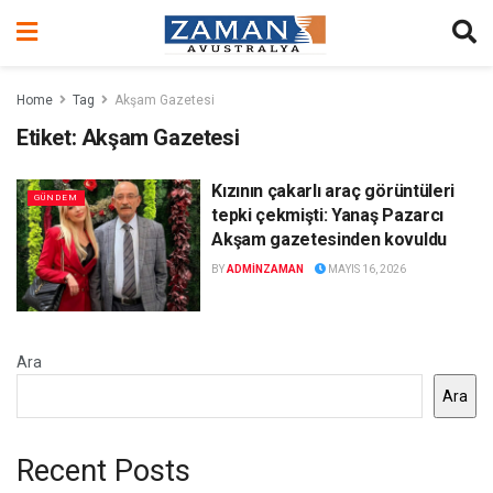
Home
Tag
Akşam Gazetesi
Etiket:
Akşam Gazetesi
Kızının çakarlı araç görüntüleri
GÜNDEM
tepki çekmişti: Yanaş Pazarcı
Akşam gazetesinden kovuldu
BY
ADMINZAMAN
MAYIS 16, 2026
Ara
Ara
Recent Posts