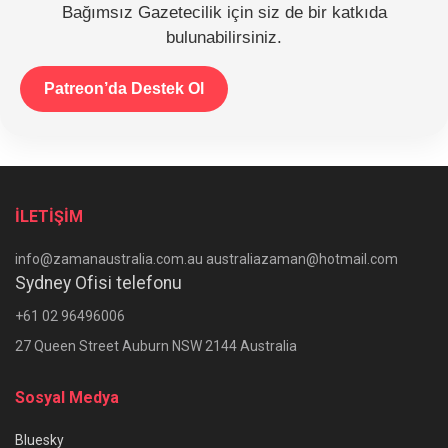
Bağımsız Gazetecilik için siz de bir katkıda
bulunabilirsiniz.
Patreon’da Destek Ol
İLETİŞİM
info@zamanaustralia.com.au australiazaman@hotmail.com
Sydney Ofisi telefonu
+61 02 96496006
27 Queen Street Auburn NSW 2144 Australia
Sosyal Medya
Bluesky