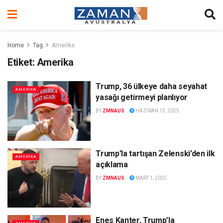
Home
Tag
Amerika
Etiket:
Amerika
Trump, 36 ülkeye daha seyahat
AMERİKA
yasağı getirmeyi planlıyor
BY
ZMNAUS
HAZIRAN 15, 2025
Trump’la tartışan Zelenski’den ilk
AMERİKA
açıklama
BY
ZMNAUS
MART 1, 2025
Enes Kanter, Trump’la