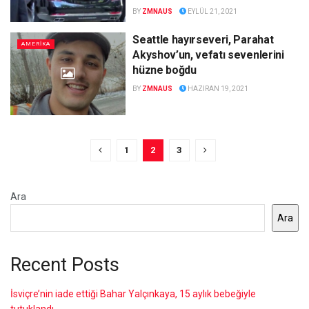
BY
ZMNAUS
EYLÜL 21, 2021
Seattle hayırseveri, Parahat
AMERİKA
Akyshov’un, vefatı sevenlerini
hüzne boğdu
BY
ZMNAUS
HAZIRAN 19, 2021
1
2
3
Ara
Ara
Recent Posts
İsviçre’nin iade ettiği Bahar Yalçınkaya, 15 aylık bebeğiyle