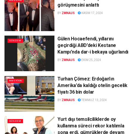
AMERİKA
görüşmesini anlattı
BY
ZMNAUS
KASIM 17, 2024
Gülen Hocaefendi, yıllarını
GÜNDEM
geçirdiği ABD’deki Kestane
Kampı’nda dar-i bekaya uğurlandı
BY
ZMNAUS
EKIM 25, 2024
Turhan Çömez: Erdoğan’ın
AMERİKA
Amerika’da kaldığı otelin gecelik
fiyatı 36 bin dolar
BY
ZMNAUS
TEMMUZ 13, 2024
Yurt dışı temsilciliklerde oy
GÜNDEM
kullanma süreci rekor katılımla
sona erdi, gümrüklerde devam