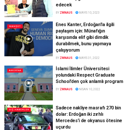
edecek
BY
ZMNAUS
MAYIS 10, 2023
Enes Kanter, Erdoğan’la ilgili
MANŞET
paylaşım için: Münafığın
karşısında elif gibi dimdik
durabilmek, bunu yapmaya
çalışıyorum
BY
ZMNAUS
MAYIS 31, 2022
İslami İlimler Üniversitesi
AMERİKA
yolundaki Respect Graduate
School’den çok anlamlı program
BY
ZMNAUS
NISAN 10, 2022
Sadece nakliye masrafı 270 bin
DIŞ HABERLER
dolar: Erdoğan iki zırhlı
Mercedes’i de okyanus ötesine
uçurdu