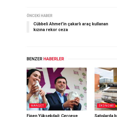
ÖNCEKİ HABER
Cübbeli Ahmet’in çakarlı araç kullanan
kızına rekor ceza
BENZER
HABERLER
MANŞET
EKONOMİ
Figen Yüksekdağ: Çerçeve
Satışlarda b