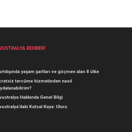
VUSTRALYA REHBERİ
urtdışında yaşam şartları ve göçmen alan 8 ülke
cretsiz tercüme hizmetinden nasıl
aydalanabilirim?
vustralya Hakkında Genel Bilgi
vustralya’daki Kutsal Kaya: Uluru