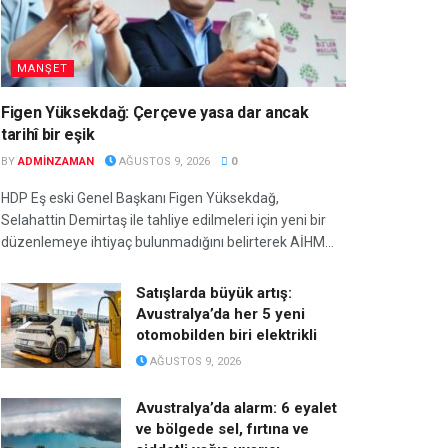
MANŞET
Figen Yüksekdağ: Çerçeve yasa dar ancak
tarihî bir eşik
BY
ADMINZAMAN
AĞUSTOS 9, 2026
0
HDP Eş eski Genel Başkanı Figen Yüksekdağ,
Selahattin Demirtaş ile tahliye edilmeleri için yeni bir
düzenlemeye ihtiyaç bulunmadığını belirterek AİHM...
Satışlarda büyük artış:
Avustralya’da her 5 yeni
otomobilden biri elektrikli
AĞUSTOS 9, 2026
Avustralya’da alarm: 6 eyalet
ve bölgede sel, fırtına ve