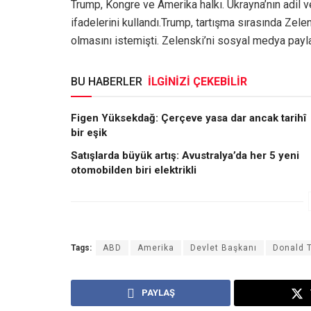
Trump, Kongre ve Amerika halkı. Ukrayna’nın adil ve 
ifadelerini kullandı.Trump, tartışma sırasında Zel
olmasını istemişti. Zelenski’ni sosyal medya payl
BU HABERLER
İLGİNİZİ ÇEKEBİLİR
Figen Yüksekdağ: Çerçeve yasa dar ancak tarihî
bir eşik
Satışlarda büyük artış: Avustralya’da her 5 yeni
otomobilden biri elektrikli
Tags:
ABD
Amerika
Devlet Başkanı
Donald 
PAYLAŞ