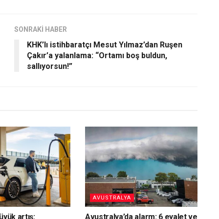
SONRAKİ HABER
KHK’lı istihbaratçı Mesut Yılmaz’dan Ruşen
Çakır’a yalanlama: “Ortamı boş buldun,
sallıyorsun!”
AVUSTRALYA
üyük artış:
Avustralya’da alarm: 6 eyalet ve