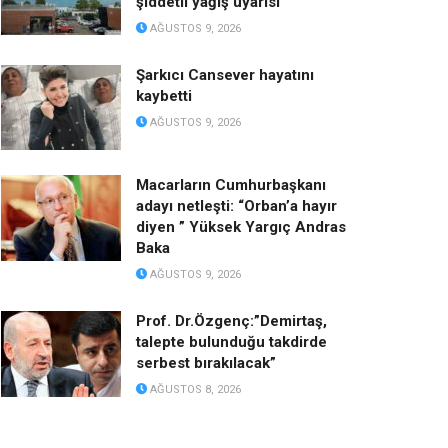
şiddetli yağış uyarısı
AĞUSTOS 9, 2026
Şarkıcı Cansever hayatını
kaybetti
AĞUSTOS 9, 2026
Macarların Cumhurbaşkanı
adayı netleşti: “Orban’a hayır
diyen ” Yüksek Yargıç Andras
Baka
AĞUSTOS 9, 2026
Prof. Dr.Özgenç:”Demirtaş,
talepte bulunduğu takdirde
serbest bırakılacak”
AĞUSTOS 8, 2026