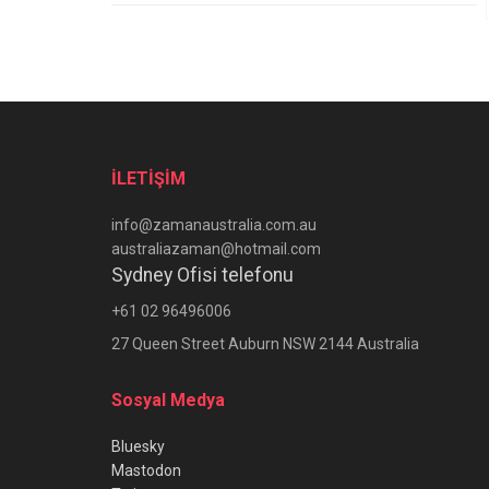
İLETİŞİM
info@zamanaustralia.com.au
australiazaman@hotmail.com
Sydney Ofisi telefonu
+61 02 96496006
27 Queen Street Auburn NSW 2144 Australia
Sosyal Medya
Bluesky
Mastodon