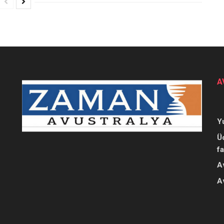
A
Y
Ü
f
A
A