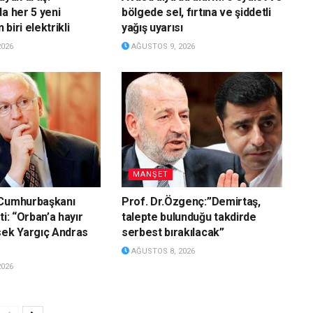
da her 5 yeni
bölgede sel, fırtına ve şiddetli
biri elektrikli
yağış uyarısı
2026
AĞUSTOS 9, 2026
MANŞET
 Cumhurbaşkanı
Prof. Dr.Özgenç:”Demirtaş,
ti: “Orban’a hayır
talepte bulunduğu takdirde
sek Yargıç Andras
serbest bırakılacak”
AĞUSTOS 8, 2026
2026