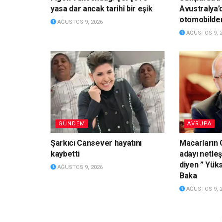
yasa dar ancak tarihî bir eşik
Avustralya’
otomobilden 
AĞUSTOS 9, 2026
AĞUSTOS 9, 
GÜNDEM
AVRUPA
Şarkıcı Cansever hayatını
Macarların
kaybetti
adayı netleş
diyen ” Yük
AĞUSTOS 9, 2026
Baka
AĞUSTOS 9, 