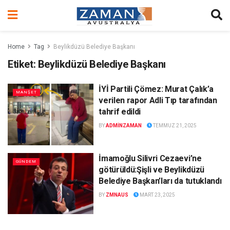
Home
Tag
Beylikdüzü Belediye Başkanı
Etiket:
Beylikdüzü Belediye Başkanı
İYİ Partili Çömez: Murat Çalık’a
MANŞET
verilen rapor Adli Tıp tarafından
tahrif edildi
BY
ADMINZAMAN
TEMMUZ 21, 2025
İmamoğlu Silivri Cezaevi’ne
GÜNDEM
götürüldü:Şişli ve Beylikdüzü
Belediye Başkan’ları da tutuklandı
BY
ZMNAUS
MART 23, 2025