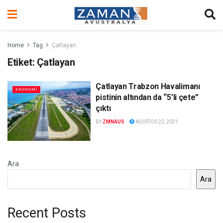
Home
Tag
Çatlayan
Etiket:
Çatlayan
Çatlayan Trabzon Havalimanı
EKONOMİ
pistinin altından da “5’li çete”
çıktı
BY
ZMNAUS
AĞUSTOS 22, 2021
Ara
Ara
Recent Posts