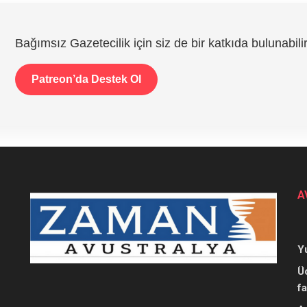
Bağımsız Gazetecilik için siz de bir katkıda bulunabilir
Patreon’da Destek Ol
A
Y
Ü
f