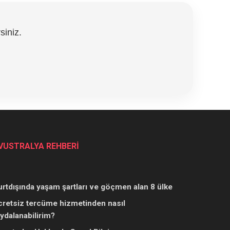
siniz.
VUSTRALYA REHBERİ
urtdışında yaşam şartları ve göçmen alan 8 ülke
cretsiz tercüme hizmetinden nasıl
aydalanabilirim?