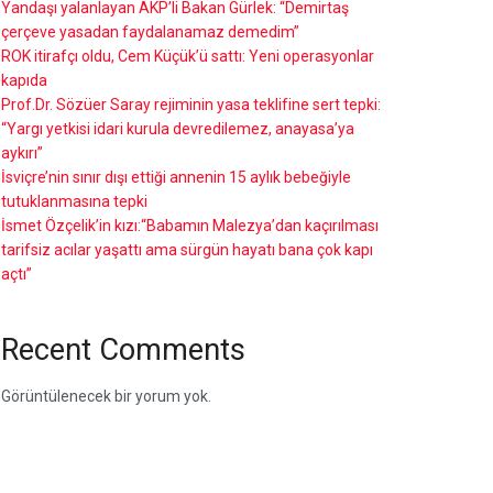
Yandaşı yalanlayan AKP’li Bakan Gürlek: “Demirtaş
çerçeve yasadan faydalanamaz demedim”
ROK itirafçı oldu, Cem Küçük’ü sattı: Yeni operasyonlar
kapıda
Prof.Dr. Sözüer Saray rejiminin yasa teklifine sert tepki:
“Yargı yetkisi idari kurula devredilemez, anayasa’ya
aykırı”
İsviçre’nin sınır dışı ettiği annenin 15 aylık bebeğiyle
tutuklanmasına tepki
İsmet Özçelik’in kızı:“Babamın Malezya’dan kaçırılması
tarifsiz acılar yaşattı ama sürgün hayatı bana çok kapı
açtı”
Recent Comments
Görüntülenecek bir yorum yok.