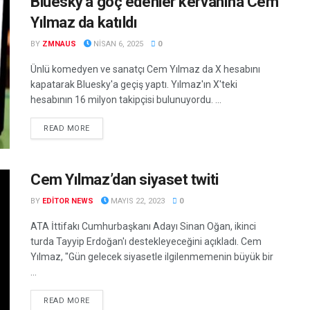
Bluesky’a göç edenler kervanına Cem
Yılmaz da katıldı
BY
ZMNAUS
NISAN 6, 2025
0
Ünlü komedyen ve sanatçı Cem Yılmaz da X hesabını
kapatarak Bluesky'a geçiş yaptı. Yılmaz'ın X'teki
hesabının 16 milyon takipçisi bulunuyordu. ...
DETAILS
READ MORE
Cem Yılmaz’dan siyaset twiti
BY
EDITOR NEWS
MAYIS 22, 2023
0
ATA İttifakı Cumhurbaşkanı Adayı Sinan Oğan, ikinci
turda Tayyip Erdoğan'ı destekleyeceğini açıkladı. Cem
Yılmaz, "Gün gelecek siyasetle ilgilenmemenin büyük bir
...
DETAILS
READ MORE