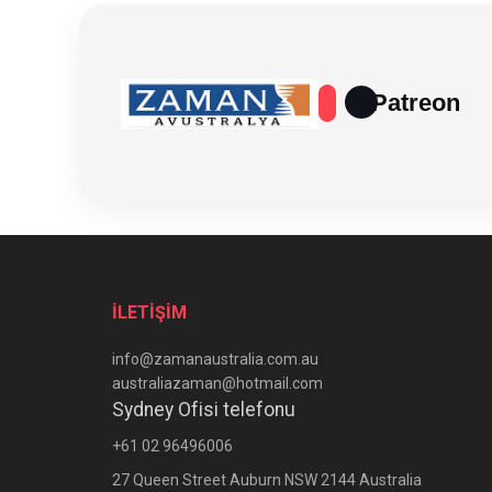
Patreon
İLETİŞİM
info@zamanaustralia.com.au
australiazaman@hotmail.com
Sydney Ofisi telefonu
+61 02 96496006
27 Queen Street Auburn NSW 2144 Australia