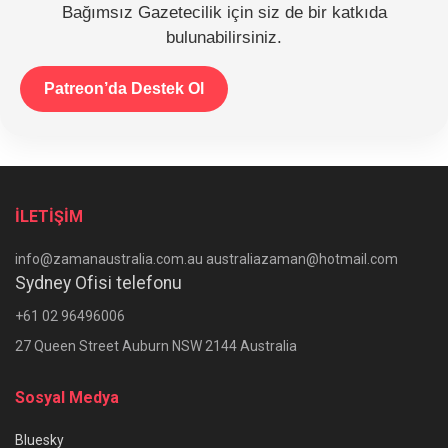
Bağımsız Gazetecilik için siz de bir katkıda
bulunabilirsiniz.
Patreon’da Destek Ol
İLETİŞİM
info@zamanaustralia.com.au australiazaman@hotmail.com
Sydney Ofisi telefonu
+61 02 96496006
27 Queen Street Auburn NSW 2144 Australia
Sosyal Medya
Bluesky