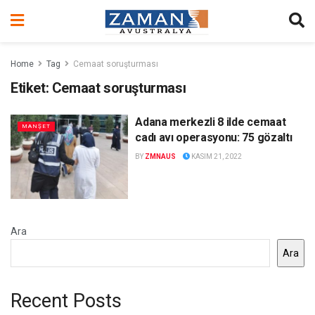
Home
Tag
Cemaat soruşturması
Etiket:
Cemaat soruşturması
Adana merkezli 8 ilde cemaat
MANŞET
cadı avı operasyonu: 75 gözaltı
BY
ZMNAUS
KASIM 21, 2022
Ara
Ara
Recent Posts