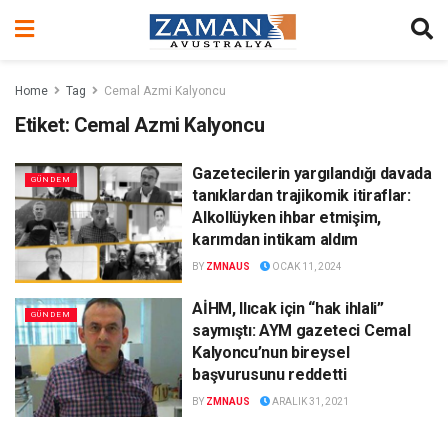
Home
Tag
Cemal Azmi Kalyoncu
Etiket:
Cemal Azmi Kalyoncu
Gazetecilerin yargılandığı davada
GÜNDEM
tanıklardan trajikomik itiraflar:
Alkollüyken ihbar etmişim,
karımdan intikam aldım
BY
ZMNAUS
OCAK 11, 2024
AİHM, Ilıcak için “hak ihlali”
GÜNDEM
saymıştı: AYM gazeteci Cemal
Kalyoncu’nun bireysel
başvurusunu reddetti
BY
ZMNAUS
ARALIK 31, 2021