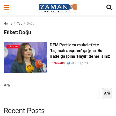
Home
Tag
Doğu
Etiket:
Doğu
DEM Parti’den muhalefete
GÜNDEM
‘taşımalı seçmen’ çağrısı: Bu
irade gaspına ‘Hayır’ demelisiniz
BY
ZMNAUS
MART 31, 2024
Ara
Ara
Recent Posts