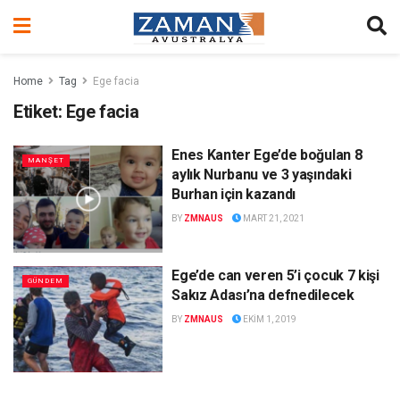
Home
Tag
Ege facia
Etiket:
Ege facia
Enes Kanter Ege’de boğulan 8
MANŞET
aylık Nurbanu ve 3 yaşındaki
Burhan için kazandı
BY
ZMNAUS
MART 21, 2021
Ege’de can veren 5’i çocuk 7 kişi
GÜNDEM
Sakız Adası’na defnedilecek
BY
ZMNAUS
EKIM 1, 2019