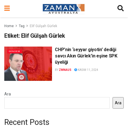
Home
Tag
Elif Gülşah Gürlek
Etiket:
Elif Gülşah Gürlek
CHP’nin ‘seyyar giyotin’ dediği
GÜNDEM
savcı Akın Gürlek’in eşine SPK
üyeliği
BY
ZMNAUS
KASIM 11, 2024
Ara
Ara
Recent Posts