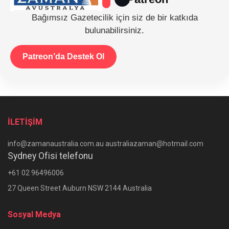
Bağımsız Gazetecilik için siz de bir katkıda
bulunabilirsiniz.
Patreon’da Destek Ol
İLETİŞİM
info@zamanaustralia.com.au australiazaman@hotmail.com
Sydney Ofisi telefonu
+61 02 96496006
27 Queen Street Auburn NSW 2144 Australia
Sosyal Medya